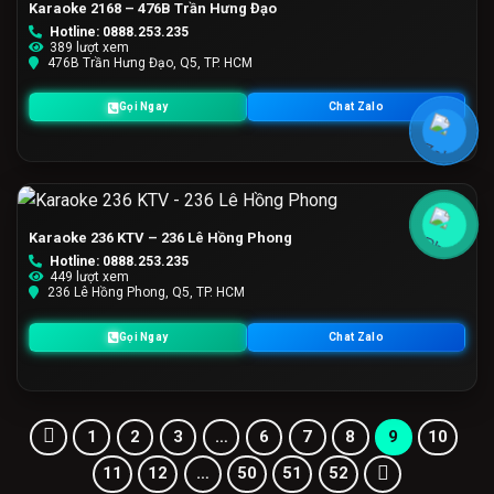
Karaoke 2168 – 476B Trần Hưng Đạo
Hotline: 0888.253.235
389 lượt xem
476B Trần Hưng Đạo, Q5, TP. HCM
Gọi Ngay
Chat Zalo
Karaoke 236 KTV – 236 Lê Hồng Phong
Hotline: 0888.253.235
449 lượt xem
236 Lê Hồng Phong, Q5, TP. HCM
Gọi Ngay
Chat Zalo
1
2
3
…
6
7
8
9
10
11
12
…
50
51
52