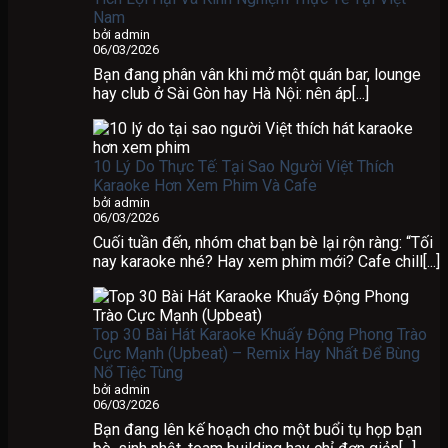
Nam
bởi admin
06/03/2026
Bạn đang phân vân khi mở một quán bar, lounge
hay club ở Sài Gòn hay Hà Nội: nên áp[...]
10 Lý Do Thực Tế: Tại Sao Người Việt Thích
Karaoke Hơn Xem Phim Và Cafe
bởi admin
06/03/2026
Cuối tuần đến, nhóm chat bạn bè lại rộn ràng: “Tối
nay karaoke nhé? Hay xem phim mới? Cafe chill[...]
Top 30 Bài Hát Karaoke Khuấy Động Phong Trào
Cực Mạnh (Upbeat) – Remix Hay Nhất Để Bùng
Nổ Tiệc Tùng
bởi admin
06/03/2026
Bạn đang lên kế hoạch cho một buổi tụ họp bạn