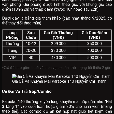
văn phòng. Giá phòng được tính theo giờ, với khung giờ cao
điểm (18h-22h) và thấp điểm (trước 18h hoặc sau 22h).
Dưới đây là bảng giá tham khảo (cập nhật tháng 9/2025, có
thể thay đổi theo mùa)
Loại
Sức
Giá Giờ Thường
Giá Cao Điểm
Phòng
Chứa
(VNĐ)
(VNĐ)
Thường
10-12
299.000
350.000
Trung
20-30
330.000
400.000
VIP
40
430.000
500.000
*Giá đã bao gồm thuế và dịch vụ cơ bản; thời lượng tối thiểu 2 giờ.
Giá Cả Và Khuyến Mãi Karaoke 140 Nguyễn Chí Thanh
Ưu Đãi Và Trả Góp/Combo
Karaoke 140 thường xuyên tung khuyến mãi hấp dẫn, như “Hát
3 tặng 1” vào cuối tuần hoặc giảm 20% cho sinh viên (mang
theo thẻ). Các combo đồ ăn kết hợp hát giúp tiết kiệm đến