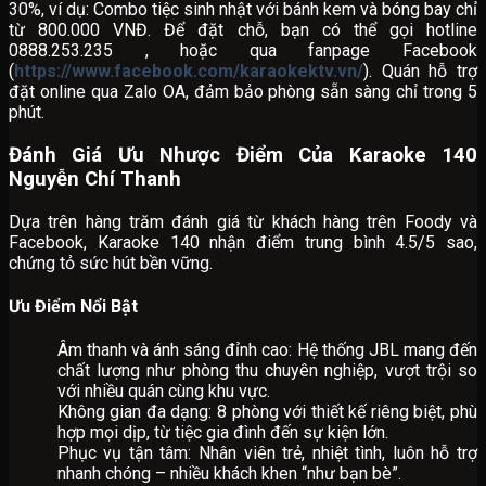
30%, ví dụ: Combo tiệc sinh nhật với bánh kem và bóng bay chỉ
từ 800.000 VNĐ. Để đặt chỗ, bạn có thể gọi hotline
0888.253.235 , hoặc qua fanpage Facebook
(
https://www.facebook.com/karaokektv.vn/
). Quán hỗ trợ
đặt online qua Zalo OA, đảm bảo phòng sẵn sàng chỉ trong 5
phút.
Đánh Giá Ưu Nhược Điểm Của Karaoke 140
Nguyễn Chí Thanh
Dựa trên hàng trăm đánh giá từ khách hàng trên Foody và
Facebook, Karaoke 140 nhận điểm trung bình 4.5/5 sao,
chứng tỏ sức hút bền vững.
Ưu Điểm Nổi Bật
Âm thanh và ánh sáng đỉnh cao: Hệ thống JBL mang đến
chất lượng như phòng thu chuyên nghiệp, vượt trội so
với nhiều quán cùng khu vực.
Không gian đa dạng: 8 phòng với thiết kế riêng biệt, phù
hợp mọi dịp, từ tiệc gia đình đến sự kiện lớn.
Phục vụ tận tâm: Nhân viên trẻ, nhiệt tình, luôn hỗ trợ
nhanh chóng – nhiều khách khen “như bạn bè”.