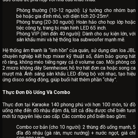
Phòng thường (10-12 người): Lý tưởng cho nhóm bạn
bè hoặc gia đình nhỏ, với diện tích 20-25m².
Phòng trung (20-30 người): Hoàn hảo cho họp lớp hoặc
tiệc công ty, trang bị màn hình LED 65 inch.
Phòng VIP (lên đến 40 người): Dành cho sự kiện lớn, với
sân khấu mini và hệ thống loa subwoofer mạnh mẽ.
Hệ thống âm thanh là “linh hồn” của quán, sử dụng dàn loa JBL
chuyên nghiệp kết hợp mixer kỹ thuật số, đảm bảo giọng hát
rõ ràng, không méo tiếng ngay cả ở volume cao. Mỗi phòng có
2 micro không dây Sennheiser, hỗ trợ hát đơn ca hoặc song ca
mượt mà. Ánh sáng sân khấu LED đồng bộ với nhạc, tạo hiệu
ứng disco sống động, giúp buổi hát thêm phần “cháy”.
Thực Đơn Đồ Uống Và Combo
Thực đơn tại Karaoke 140 phong phú với hơn 100 món, từ đồ
uống nhẹ đến đồ nhậu đậm đà, tất cả đều được chế biến tươi
mới từ nguyên liệu cao cấp. Các combo phổ biến bao gồm:
Combo cơ bản (cho 10 người): 2 thùng đồ uống mạnh, 5
đĩa đồ nhậu (gà rán, mực nướng) + nước ngọt, giá chỉ