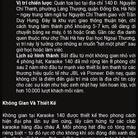
Vị trí chiến lược
: Quán tọa lạc tại địa chỉ 140 Đ. Nguyễn
Chí Thanh, phường Láng Thượng, quận Đống Đa, Hà Nội
– ngay trung tâm ngã tư Nguyễn Chí Thanh giao với Trần
Duy Hưng. Đây là khu vực giao thông thuận tiện, chỉ
cách trung tâm thành phố khoảng 5-7 km, dễ dàng di
chuyển bằng xe máy, ô tô hoặc Grab. Gần các địa danh
quen thuộc như chợ Thái Hà hay Đại học Ngoại Thương,
vị trí này lý tưởng cho những ai muốn “hát một phát” sau
giờ học hoặc làm việc.
Lịch sử hình thành
: Bắt đầu từ một không gian nhỏ với
4 phòng hát, Karaoke 140 đã mở rộng lên 8 phòng chỉ
sau 2 năm nhờ đầu tư mạnh vào thiết bị âm thanh từ các
thương hiệu quốc tế như JBL và Pioneer. Đến nay, quán
không chỉ là điểm đến giải trí mà còn là địa chỉ tin cậy
cho các sự kiện như tiệc sinh nhật hay liên hoan lớp, với
hơn 10.000 lượt khách mỗi năm.
Không Gian Và Thiết Kế
Không gian tại Karaoke 140 được thiết kế theo phong cách
hiện đại pha lẫn sự ấm cúng, lấy cảm hứng từ các club
karaoke hàng đầu châu Á. Mỗi phòng hát đều có tông màu
riêng biệt – từ đỏ rực rỡ cho không khí sôi động đến xanh dịu