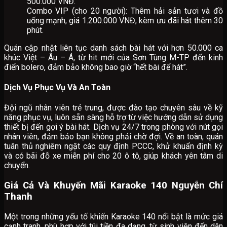
500.000 VNĐ.
Combo VIP (cho 20 người): Thêm hải sản tươi và đồ
uống mạnh, giá 1.200.000 VNĐ, kèm ưu đãi hát thêm 30
phút.
Quán cập nhật liên tục danh sách bài hát với hơn 50.000 ca
khúc Việt – Âu – Á, từ hit mới của Sơn Tùng M-TP đến kinh
điển bolero, đảm bảo không bao giờ “hết bài để hát”.
Dịch Vụ Phục Vụ Và An Toàn
Đội ngũ nhân viên trẻ trung, được đào tạo chuyên sâu về kỹ
năng phục vụ, luôn sẵn sàng hỗ trợ từ việc hướng dẫn sử dụng
thiết bị đến gợi ý bài hát. Dịch vụ 24/7 trong phòng với nút gọi
nhân viên, đảm bảo bạn không phải chờ đợi. Về an toàn, quán
tuân thủ nghiêm ngặt các quy định PCCC, khử khuẩn định kỳ
và có bãi đỗ xe miễn phí cho 20 ô tô, giúp khách yên tâm di
chuyển.
Giá Cả Và Khuyến Mãi Karaoke 140 Nguyễn Chí
Thanh
Một trong những yếu tố khiến Karaoke 140 nổi bật là mức giá
cạnh tranh, phù hợp với túi tiền đa dạng, từ sinh viên đến dân