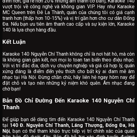
đình hơn, giá rẻ hơn 20% nhưng âm thanh cơ bản), Karaoke 140
vượt trội về công nghệ và không gian VIP. Hay như Karaoke
MC Queen trên Đê La Thành, quán của chúng tôi có giá cạnh
tranh hơn (thấp hơn 10-15%) và vị trí gần hơn cho cư dân Đống
Đa. Nếu bạn ưu tiên âm thanh cao cấp và sự kiện lớn, Karaoke
140 là lựa chọn hàng đầu.
Kết Luận
Karaoke 140 Nguyễn Chí Thanh không chỉ là nơi hát hò, mà còn
là không gian gắn kết, nơi mọi lo toan tan biến theo điệu nhạc.
Với vị trí đắc địa, dịch vụ chuyên nghiệp và giá cả hợp lý, quán
xứng đáng là điểm đến yêu thích cho bất kỳ ai đam mê âm
nhạc tại Hà Nội. Đừng chần chừ, hãy liên hệ ngay hôm nay để
đặt chỗ và tạo nên những kỷ niệm khó quên. Âm nhạc đang
chờ bạn!
Bản Đồ Chỉ Đường Đến Karaoke 140 Nguyễn Chí
Thanh
Để giúp bạn dễ dàng tìm đến Karaoke 140 Nguyễn Chí Thanh
tại
140 Đ. Nguyễn Chí Thanh, Láng Thượng, Đống Đa, Hà
Nội
, bạn có thể tham khảo trực tiếp vị trí chính xác của quán
trên bản đồ dưới đây. Bản đồ hỗ trợ xác định tuyến đường