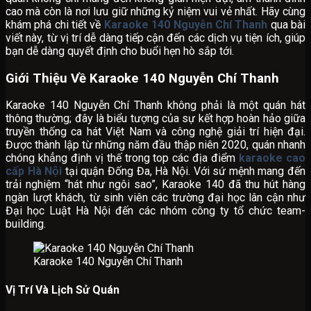
cao mà còn là nơi lưu giữ những kỷ niệm vui vẻ nhất. Hãy cùng
khám phá chi tiết về
Karaoke 140 Nguyễn Chí Thanh
qua bài
viết này, từ vị trí dễ dàng tiếp cận đến các dịch vụ tiện ích, giúp
bạn dễ dàng quyết định cho buổi hẹn hò sắp tới.
Giới Thiệu Về Karaoke 140 Nguyễn Chí Thanh
Karaoke 140 Nguyễn Chí Thanh không phải là một quán hát
thông thường; đây là biểu tượng của sự kết hợp hoàn hảo giữa
truyền thống ca hát Việt Nam và công nghệ giải trí hiện đại.
Được thành lập từ những năm đầu thập niên 2020, quán nhanh
chóng khẳng định vị thế trong top các địa điểm
karaoke cao
cấp Hà Nội
tại quận Đống Đa, Hà Nội. Với sứ mệnh mang đến
trải nghiệm “hát như ngôi sao”, Karaoke 140 đã thu hút hàng
ngàn lượt khách, từ sinh viên các trường đại học lân cận như
Đại học Luật Hà Nội đến các nhóm công ty tổ chức team-
building.
Karaoke 140 Nguyễn Chí Thanh
Vị Trí Và Lịch Sử Quán