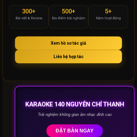
300+
500+
5+
Bài viết & Review
Địa điểm trải nghiệm
Năm hoạt động
Xem hồ sơ tác giả
Liên hệ hợp tác
KARAOKE 140 NGUYỄN CHÍ THANH
Trải nghiệm không gian âm nhạc đỉnh cao
ĐẶT BÀN NGAY