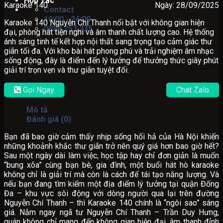
Hợp Tác
Karaoke 140
Ngày: 28/09/2025
Contact
10:00 - 24:00
Karaoke 140 Nguyễn Chí Thanh nổi bật với không gian hiện
0888.253.235
đại, phòng hát tiện nghi và âm thanh chất lượng cao. Hệ thống
ánh sáng tinh tế kết hợp nội thất sang trọng tạo cảm giác thư
giãn tối đa. Với kho bài hát phong phú và trải nghiệm âm nhạc
sống động, đây là điểm đến lý tưởng để thưởng thức giây phút
giải trí trọn vẹn và thư giãn tuyệt đối.
Gọi Ngay
Chat Zalo
Mô tả
Đánh giá (0)
Bạn đã bao giờ cảm thấy nhịp sống hối hả của Hà Nội khiến
những khoảnh khắc thư giãn trở nên quý giá hơn bao giờ hết?
Sau một ngày dài làm việc, học tập hay chỉ đơn giản là muốn
“bung xõa” cùng bạn bè, gia đình, một buổi hát hò karaoke
không chỉ là giải trí mà còn là cách để tái tạo năng lượng. Và
nếu bạn đang tìm kiếm một địa điểm lý tưởng tại quận Đống
Đa – khu vực sôi động với dòng người qua lại trên đường
Nguyễn Chí Thanh – thì Karaoke 140 chính là “ngôi sao” sáng
giá. Nằm ngay ngã tư Nguyễn Chí Thanh – Trần Duy Hưng,
quán không chỉ mang đến không gian hiện đại, âm thanh đỉnh