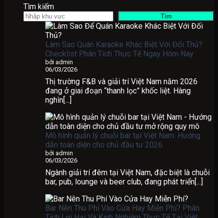
Tìm kiếm
Tìm
Làm Sao Quán Karaoke Khác Biệt Với Đối Thủ?
Checklist Phân Tích Thực Tế Ngay Hôm Nay
bởi admin
06/03/2026
Thị trường F&B và giải trí Việt Nam năm 2026
đang ở giai đoạn “thanh lọc” khốc liệt. Hàng
nghìn[...]
Mô hình quản lý chuỗi bar tại Việt Nam: Hướng
dẫn toàn diện cho chủ đầu tư 2026
bởi admin
06/03/2026
Ngành giải trí đêm tại Việt Nam, đặc biệt là chuỗi
bar, pub, lounge và beer club, đang phát triển[...]
Bar Nên Thu Phí Vào Cửa Hay Miễn Phí? Phân
Tích Lợi Hại Và Kinh Nghiệm Thực Tế Tại Việt