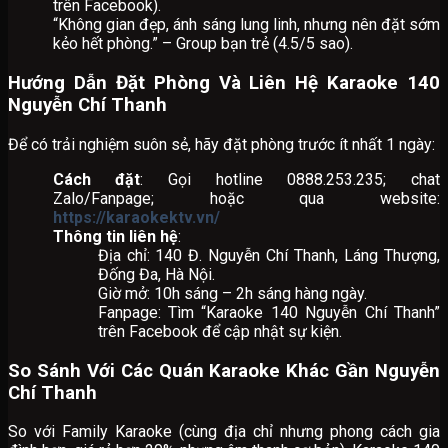
trên Facebook).
“Không gian đẹp, ánh sáng lung linh, nhưng nên đặt sớm
kẻo hết phòng.” – Group bạn trẻ (4.5/5 sao).
Hướng Dẫn Đặt Phòng Và Liên Hệ Karaoke 140
Nguyễn Chí Thanh
Để có trải nghiệm suôn sẻ, hãy đặt phòng trước ít nhất 1 ngày:
Cách đặt
: Gọi hotline 0888.253.235; chat
Zalo/Fanpage; hoặc qua website:
https://karaokektv.vn/
Thông tin liên hệ
:
Địa chỉ: 140 Đ. Nguyễn Chí Thanh, Láng Thượng,
Đống Đa, Hà Nội.
Giờ mở: 10h sáng – 2h sáng hàng ngày.
Fanpage: Tìm “Karaoke 140 Nguyễn Chí Thanh”
trên Facebook để cập nhật sự kiện.
So Sánh Với Các Quán Karaoke Khác Gần Nguyễn
Chí Thanh
So với Family Karaoke (cùng địa chỉ nhưng phong cách gia