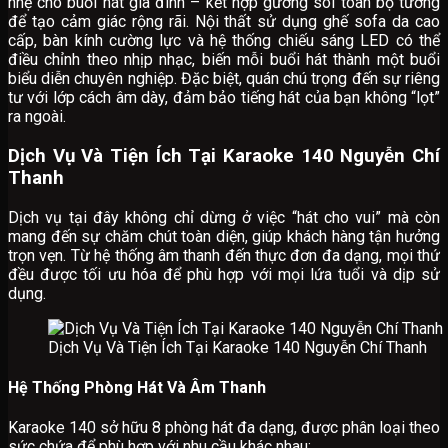
nhẹ cho buổi hát gia đình – kết hợp gương soi toàn bộ tường
để tạo cảm giác rộng rãi. Nội thất sử dụng ghế sofa da cao
cấp, bàn kính cường lực và hệ thống chiếu sáng LED có thể
điều chỉnh theo nhịp nhạc, biến mỗi buổi hát thành một buổi
biểu diễn chuyên nghiệp. Đặc biệt, quán chú trọng đến sự riêng
tư với lớp cách âm dày, đảm bảo tiếng hát của bạn không “lọt”
ra ngoài.
Dịch Vụ Và Tiện Ích Tại Karaoke 140 Nguyễn Chí
Thanh
Dịch vụ tại đây không chỉ dừng ở việc “hát cho vui” mà còn
mang đến sự chăm chút toàn diện, giúp khách hàng tận hưởng
trọn vẹn. Từ hệ thống âm thanh đến thực đơn đa dạng, mọi thứ
đều được tối ưu hóa để phù hợp với mọi lứa tuổi và dịp sử
dụng.
Dịch Vụ Và Tiện Ích Tại Karaoke 140 Nguyễn Chí Thanh
Hệ Thống Phòng Hát Và Âm Thanh
Karaoke 140 sở hữu 8 phòng hát đa dạng, được phân loại theo
sức chứa để phù hợp với nhu cầu khác nhau: