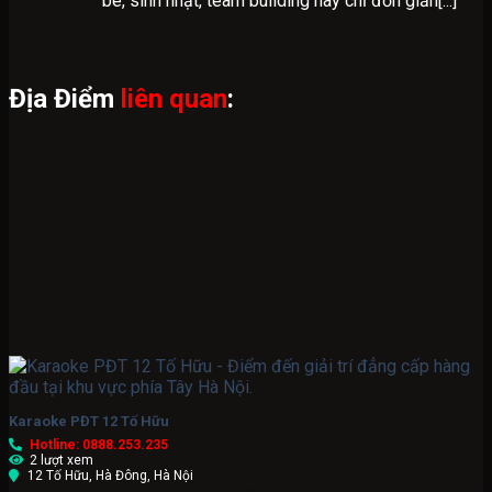
bè, sinh nhật, team building hay chỉ đơn giản[...]
Địa Điểm
liên quan
:
Karaoke PĐT 12 Tố Hữu
Hotline: 0888.253.235
2 lượt xem
12 Tố Hữu, Hà Đông, Hà Nội