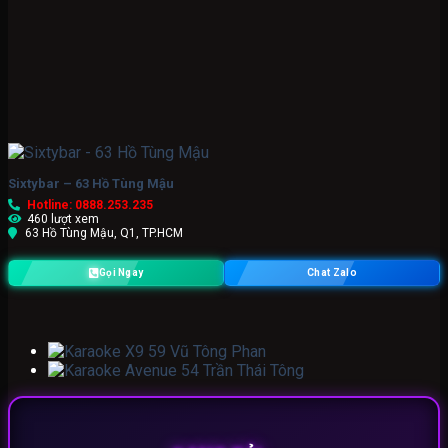
Sixtybar – 63 Hồ Tùng Mậu
Hotline: 0888.253.235
460 lượt xem
63 Hồ Tùng Mậu, Q1, TP.HCM
Gọi Ngay
Chat Zalo