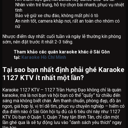
Nhân viên trẻ trung, hỗ trợ chọn bài nhanh, phục vụ nhiệt
tình
Bảo vệ giữ xe chu đáo, không mất phí ô tô
An ninh tốt, camera khắp nơi, rất an toàn cho nhóm có
nữ
Nhược điểm duy nhất: cuối tuần và ngày lễ thường kín phòng
sớm, nên đặt trước ít nhất 2-3 tiếng.
Tham khảo các quán karaoke khác ở Sài Gòn
tại:
Karaoke Hồ Chí Minh
Tại sao bạn nhất định phải ghé Karaoke
1127 KTV ít nhất một lần?
Karaoke 1127 KTV – 1127 Trần Hưng Đạo không chỉ là quán
karaoke, mà là nơi bạn và hội bạn có thể “quẩy” từ chiều đến
sáng mà không biết chán. Âm thanh chuẩn, phòng đẹp, đồ ăn
ngon, giá hợp lý, vị trí dễ tìm, phục vụ chuyên nghiệp – hiếm có
địa điểm nào ở Sài Gòn hội tụ đủ cả 6 tiêu chí này như 1127
KTV. Dù bạn ở Quận 1, Quận 7 hay tận Bình Tân, chỉ cần một
lần ghé qua là sẽ tự động lưu vào “danh sách yêu thích” ngay
lập tức.