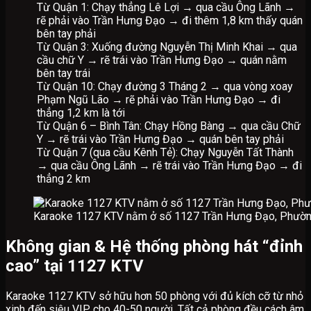
Từ Quận 1: Chạy thẳng Lê Lợi → qua cầu Ông Lãnh →
rẽ phải vào Trần Hưng Đạo → đi thêm 1,8 km thấy quán
bên tay phải
Từ Quận 3: Xuống đường Nguyễn Thị Minh Khai → qua
cầu chữ Y → rẽ trái vào Trần Hưng Đạo → quán nằm
bên tay trái
Từ Quận 10: Chạy đường 3 Tháng 2 → qua vòng xoay
Phạm Ngũ Lão → rẽ phải vào Trần Hưng Đạo → đi
thẳng 1,2 km là tới
Từ Quận 6 – Bình Tân: Chạy Hồng Bàng → qua cầu Chữ
Y → rẽ trái vào Trần Hưng Đạo → quán bên tay phải
Từ Quận 7 (qua cầu Kênh Tẻ): Chạy Nguyễn Tất Thành
→ qua cầu Ông Lãnh → rẽ trái vào Trần Hưng Đạo → đi
thẳng 2 km
Karaoke 1127 KTV nằm ở số 1127 Trần Hưng Đạo, Phường 
Không gian & Hệ thống phòng hát “đỉnh
cao” tại 1127 KTV
Karaoke 1127 KTV sở hữu hơn 50 phòng với đủ kích cỡ từ nhỏ
xinh đến siêu VIP cho 40-50 người. Tất cả phòng đều cách âm