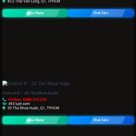
8C2 Thái Văn Lung, Q1, TP.HCM
Gọi Ngay
Chat Zalo
District K – 30 Thủ Khoa Huân
Hotline: 0888.253.235
493 lượt xem
30 Thủ Khoa Huân, Q1, TP.HCM
Gọi Ngay
Chat Zalo