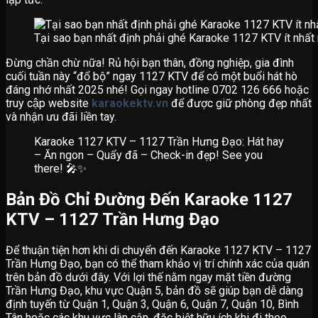
Tại sao bạn nhất định phải ghé Karaoke 1127 KTV ít nhất
Đừng chần chừ nữa! Rủ hội bạn thân, đồng nghiệp, gia đình
cuối tuần này “đổ bộ” ngay 1127 KTV để có một buổi hát hò
đáng nhớ nhất 2025 nhé! Gọi ngay hotline 0702 126 666 hoặc
truy cập website
karaokektv.vn
để được giữ phòng đẹp nhất
và nhận ưu đãi liền tay.
Karaoke 1127 KTV – 1127 Trần Hưng Đạo: Hát hay
– Ăn ngon – Quẩy đã – Check-in đẹp! See you
there! 🎤✨
Bản Đồ Chỉ Đường Đến Karaoke 1127
KTV – 1127 Trần Hưng Đạo
Để thuận tiện hơn khi di chuyển đến Karaoke 1127 KTV – 1127
Trần Hưng Đạo, bạn có thể tham khảo vị trí chính xác của quán
trên bản đồ dưới đây. Với lợi thế nằm ngay mặt tiền đường
Trần Hưng Đạo, khu vực Quận 5, bản đồ sẽ giúp bạn dễ dàng
định tuyến từ Quận 1, Quận 3, Quận 6, Quận 7, Quận 10, Bình
Tân hoặc các khu vực lân cận, đặc biệt hữu ích khi đi theo