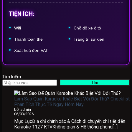
TIỆN ÍCH:
Wifi
Chỗ
đỗ
xe
ô
tô
Thanh
toán
thẻ
Trang
trí
sự
kiện
Xuất
hoá
đơn
VAT
Tìm kiếm
Tìm
Làm Sao Quán Karaoke Khác Biệt Với Đối Thủ? Checklist
Phân Tích Thực Tế Ngay Hôm Nay
bởi admin
06/03/2026
Mục LụcĐịa chỉ chính xác & Cách di chuyển chi tiết đến
Karaoke 1127 KTVKhông gian & Hệ thống phòng[...]