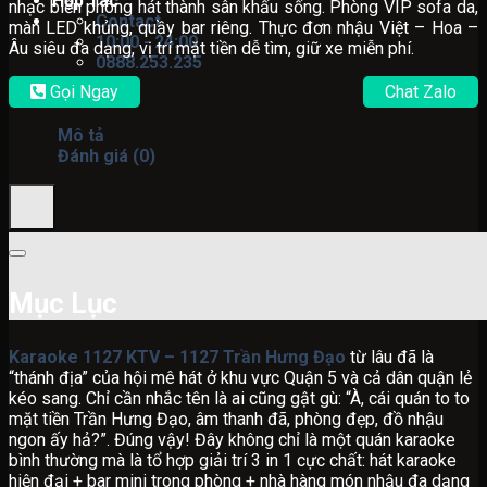
Hợp Tác
nhạc biến phòng hát thành sân khấu sống. Phòng VIP sofa da,
Contact
màn LED khủng, quầy bar riêng. Thực đơn nhậu Việt – Hoa –
10:00 - 24:00
Âu siêu đa dạng, vị trí mặt tiền dễ tìm, giữ xe miễn phí.
0888.253.235
Gọi Ngay
Chat Zalo
Mô tả
Đánh giá (0)
Mục Lục
Karaoke 1127 KTV – 1127 Trần Hưng Đạo
từ lâu đã là
“thánh địa” của hội mê hát ở khu vực Quận 5 và cả dân quận lẻ
kéo sang. Chỉ cần nhắc tên là ai cũng gật gù: “À, cái quán to to
mặt tiền Trần Hưng Đạo, âm thanh đã, phòng đẹp, đồ nhậu
ngon ấy hả?”. Đúng vậy! Đây không chỉ là một quán karaoke
bình thường mà là tổ hợp giải trí 3 in 1 cực chất: hát karaoke
hiện đại + bar mini trong phòng + nhà hàng món nhậu đa dạng