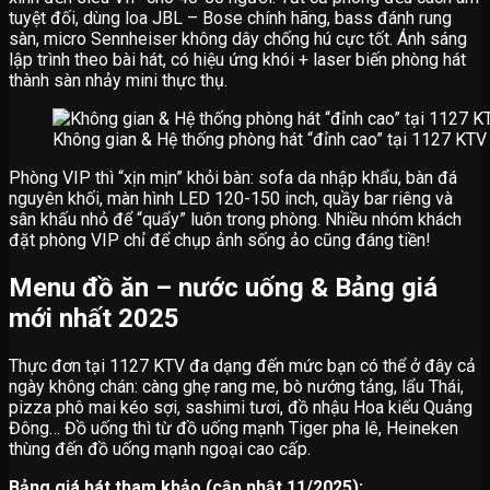
tuyệt đối, dùng loa JBL – Bose chính hãng, bass đánh rung
sàn, micro Sennheiser không dây chống hú cực tốt. Ánh sáng
lập trình theo bài hát, có hiệu ứng khói + laser biến phòng hát
thành sàn nhảy mini thực thụ.
Không gian & Hệ thống phòng hát “đỉnh cao” tại 1127 KTV
Phòng VIP thì “xịn mịn” khỏi bàn: sofa da nhập khẩu, bàn đá
nguyên khối, màn hình LED 120-150 inch, quầy bar riêng và
sân khấu nhỏ để “quẩy” luôn trong phòng. Nhiều nhóm khách
đặt phòng VIP chỉ để chụp ảnh sống ảo cũng đáng tiền!
Menu đồ ăn – nước uống & Bảng giá
mới nhất 2025
Thực đơn tại 1127 KTV đa dạng đến mức bạn có thể ở đây cả
ngày không chán: càng ghẹ rang me, bò nướng tảng, lẩu Thái,
pizza phô mai kéo sợi, sashimi tươi, đồ nhậu Hoa kiểu Quảng
Đông… Đồ uống thì từ đồ uống mạnh Tiger pha lê, Heineken
thùng đến đồ uống mạnh ngoại cao cấp.
Bảng giá hát tham khảo (cập nhật 11/2025):