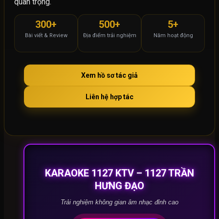
quan trọng.
300+
500+
5+
Bài viết & Review
Địa điểm trải nghiệm
Năm hoạt động
Xem hồ sơ tác giả
Liên hệ hợp tác
KARAOKE 1127 KTV – 1127 TRẦN
HƯNG ĐẠO
Trải nghiệm không gian âm nhạc đỉnh cao