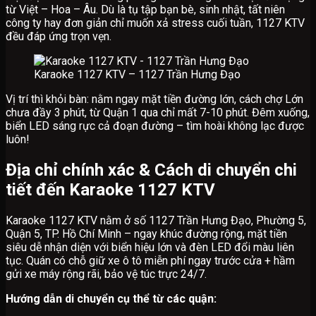
từ Việt – Hoa – Âu. Dù là tụ tập bạn bè, sinh nhật, tất niên
công ty hay đơn giản chỉ muốn xả stress cuối tuần, 1127 KTV
đều đáp ứng trọn vẹn.
Karaoke 1127 KTV – 1127 Trần Hưng Đạo
Vị trí thì khỏi bàn: nằm ngay mặt tiền đường lớn, cách chợ Lớn
chưa đầy 3 phút, từ Quận 1 qua chỉ mất 7-10 phút. Đêm xuống,
biển LED sáng rực cả đoạn đường – tìm hoài không lạc được
luôn!
Địa chỉ chính xác & Cách di chuyển chi
tiết đến Karaoke 1127 KTV
Karaoke 1127 KTV nằm ở số 1127 Trần Hưng Đạo, Phường 5,
Quận 5, TP. Hồ Chí Minh – ngay khúc đường rộng, mặt tiền
siêu dễ nhận diện với biển hiệu lớn và đèn LED đổi màu liên
tục. Quán có chỗ giữ xe ô tô miễn phí ngay trước cửa + hầm
gửi xe máy rộng rãi, bảo vệ túc trực 24/7.
Hướng dẫn di chuyển cụ thể từ các quận: