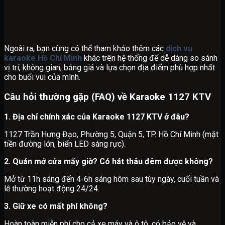
Ngoài ra, bạn cũng có thể tham khảo thêm các
dịch vụ
karaoke Hồ Chí Minh
khác trên hệ thống để dễ dàng so sánh
vị trí, không gian, bảng giá và lựa chọn địa điểm phù hợp nhất
cho buổi vui của mình.
Câu hỏi thường gặp (FAQ) về Karaoke 1127 KTV
1. Địa chỉ chính xác của Karaoke 1127 KTV ở đâu?
1127 Trần Hưng Đạo, Phường 5, Quận 5, TP. Hồ Chí Minh (mặt
tiền đường lớn, biển LED sáng rực).
2. Quán mở cửa mấy giờ? Có hát thâu đêm được không?
Mở từ 11h sáng đến 4-6h sáng hôm sau tùy ngày, cuối tuần và
lễ thường hoạt động 24/24.
3. Giữ xe có mất phí không?
Hoàn toàn miễn phí cho cả xe máy và ô tô, có bảo vệ và