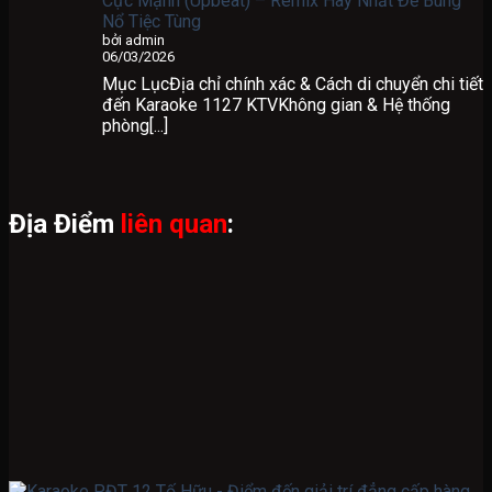
Cực Mạnh (Upbeat) – Remix Hay Nhất Để Bùng
Nổ Tiệc Tùng
bởi admin
06/03/2026
Mục LụcĐịa chỉ chính xác & Cách di chuyển chi tiết
đến Karaoke 1127 KTVKhông gian & Hệ thống
phòng[...]
Địa Điểm
liên quan
: