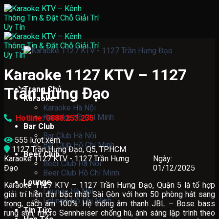
Skip
to
content
Karaoke 1127 KTV – 1127
Trần Hưng Đạo
Trang Chủ
Karaoke
Karaoke Hà Nội
Karaoke Hồ Chí Minh
Hotline: 0888.253.235
Bar Club
Bar Club Hà Nội
555 lượt xem
Bar Club Hồ Chí Minh
1127 Trần Hưng Đạo, Q5, TP.HCM
Beer Club
Karaoke 1127 KTV - 1127 Trần Hưng
Ngày:
Beer Club Hà Nội
Đạo
01/12/2025
Beer Club Hồ Chí Minh
Lounge
Karaoke 1127 KTV – 1127 Trần Hưng Đạo, Quận 5 là tổ hợp
Lounge Hà Nội
giải trí hiện đại bậc nhất Sài Gòn với hơn 50 phòng hát sang
Lounge Hồ Chí Minh
trọng, cách âm 100%. Hệ thống âm thanh JBL – Bose bass
Tin Tức
rung sàn, micro Sennheiser chống hú, ánh sáng lập trình theo