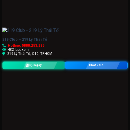
219 Club – 219 Lý Thái Tổ
Hotline: 0888.253.235
482 lượt xem
219 Lý Thái Tổ, Q10, TP.HCM
Gọi Ngay
Chat Zalo