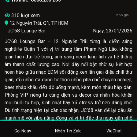
310 lượt xem
Đánh giá
12 Nguyễn Trãi, Q1, TP.HCM
JC'68 Lounge Bar
Ngày: 23/01/2026
JC’68 Lounge Bar – 12 Nguyễn Trãi từng là điểm sáng
nightlife Quận 1 với vị trí trung tâm Phạm Ngũ Lão, không
gian hiện đại trẻ trung, ánh sáng neon lung linh và hệ thống
âm thanh chất lượng cao. Nơi đây nổi bật nhờ sự kết hợp
hoàn hảo giữa nhạc EDM sôi động xen lẫn giai điệu chill thư
giãn, đồ uống đa dạng từ thức uống pha chế chuyên nghiệp,
beer nhập khẩu đến đồ uống mạnh, kèm món nhậu hấp dẫn.
Phòng VIP riêng tư cùng dịch vụ decor cá nhân hóa khiến
mọi buổi tụ họp, sinh nhật hay xả stress trở nên đáng nhớ.
Dù tình trạng hiện tại cần xác nhận, JC’68 vẫn để lại dấu ấn
mạnh mẽ với vibe năng động và vị trí đắc địa ngay gần phố
Tây Bùi Viện – biểu tượng của những đêm Sài Gòn rực rỡ.
Gọi Ngay
Nhắn Tin Zalo
WeChat