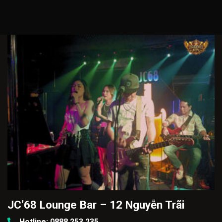
Skip
to
content
JC’68 Lounge Bar – 12 Nguyễn Trãi
Hotline: 0888.253.235