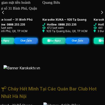
 – 920 Tạ Quang
Karaoke 550 – 3 Đường 546
Karaoke ASIN –
Oai
88.253.235
Hotline: 0888.253.235
Hotline: 088
em
441 lượt xem
396 lượt xem
g Bửu, Q8, TP. HCM
3 Đường 546, Q9, TP. HCM
487 Lã Xuân O
Chat Zalo
Gọi Ngay
Chat Zalo
Gọi Ngay
Cháy Hết Mình Tại Các Quán Bar Club Hot
Nhất Hà Nội