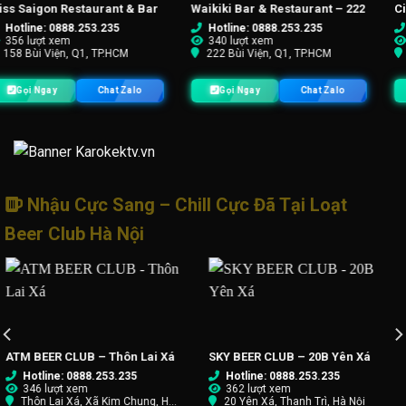
r & Restaurant – 222
Cinderland – 16 Quốc Hương
PlanB – 8C
 0888.253.235
Hotline: 0888.253.235
Hotline:
 xem
296 lượt xem
498 lượt
iện, Q1, TP.HCM
16 Quốc Hương, Q2, TP.HCM
8C2 Thái 
ay
Chat Zalo
Gọi Ngay
Chat Zalo
Gọi Ng
Nhậu Cực Sang – Chill Cực Đã Tại Loạt
Beer Club Hà Nội
R CLUB – 20B Yên Xá
Z66 Beer Club – 66 Tố Hữu
Big Ban
Tây Sơn
ne: 0888.253.235
Hotline: 0888.253.235
Hotli
ượt xem
345 lượt xem
695 l
 Xá, Thanh Trì, Hà Nội
66 Tố Hữu, Hà Đông, Hà Nội
310 Tâ