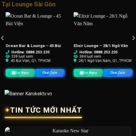
Tại Lounge Sài Gòn
lixir Lounge – 28/1 Ngô Văn
Cairo Lounge Bar – 60 Tôn
M
Năm
Thất Thiệp
Hotline: 0888.253.235
Hotline: 0888.253.235
384 lượt xem
372 lượt xem
28/1 Ngô Văn Năm, Q1, TP.HCM
60 Tôn Thất Thiệp, Q1, TP. HCM
Gọi Ngay
Chat Zalo
Gọi Ngay
Chat Zalo
TIN TỨC MỚI NHẤT