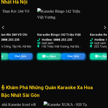
Nhất Hà Nội
42 Triệu Việt
Karaoke Kenz Club 202 Trung
Karaoke 419 Trần
Kính
.253.235
Hotline: 0888.253.235
Hotline: 0888.2
lượt xem
lượt xem
Vương, Hai Bà
202 Trung Kính, Hà Nội
419 Trần Khát Ch
Trưng, Hà Nội
Chat Zalo
Gọi Ngay
Chat Zalo
Gọi Ngay
Khám Phá Những Quán Karaoke Xa Hoa
Bậc Nhất Sài Gòn