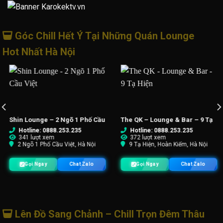
Góc Chill Hết Ý Tại Những Quán Lounge
Hot Nhất Hà Nội
he QK – Lounge & Bar – 9 Tạ
GAS Lounge – 58 Xã Đàn
R
Hiện
Hotline: 0888.253.235
Hotline: 0888.253.235
372 lượt xem
326 lượt xem
9 Tạ Hiện, Hoàn Kiếm, Hà Nội
58 Xã Đàn, Đống Đa, Hà Nội
N
Gọi Ngay
Chat Zalo
Gọi Ngay
Chat Zalo
Lên Đồ Sang Chảnh – Chill Trọn Đêm Thâu