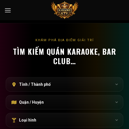
Skip
to
content
KHÁM PHÁ ĐỊA ĐIỂM GIẢI TRÍ
TÌM KIẾM QUÁN KARAOKE, BAR
CLUB…