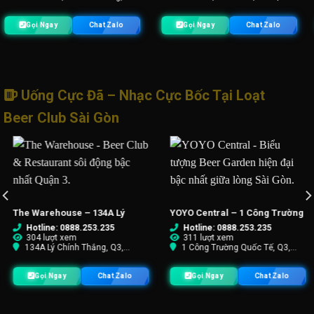
 Ngay
Chat Zalo
Gọi Ngay
Chat Zalo
Gọi
Uống Cực Đã – Nhạc Cực Bốc Tại Loạt
Beer Club Sài Gòn
OYO Central – 1 Công Trường
Lúa Beer Garden – 490 – 492
S
uốc Tế
Võ Văn Kiệt
Hotline: 0888.253.235
Hotline: 0888.253.235
311 lượt xem
307 lượt xem
1 Công Trường Quốc Tế, Q3,
490 - 492 Võ Văn Kiệt, Q1,
P.HCM
TP.HCM
Gọi Ngay
Chat Zalo
Gọi Ngay
Chat Zalo