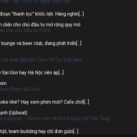
 Phân Tích Thực Tế Ngay Hôm Nay
ạn “thanh lọc” khốc liệt. Hàng nghìn[...]
iện cho chủ đầu tư 2026
lounge và beer club, đang phát triển[...]
i Và Kinh Nghiệm Thực Tế Tại Việt Nam
Sài Gòn hay Hà Nội: nên áp[...]
n Xem Phim Và Cafe
aoke nhé? Hay xem phim mới? Cafe chill[...]
h (Upbeat) – Remix Hay Nhất Để Bùng Nổ Tiệc Tùng
t, team building hay chỉ đơn giản[...]