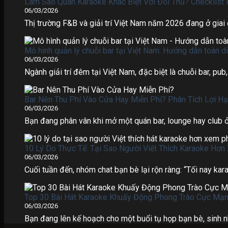
Làm Sao Quán Karaoke Khác Biệt Với Đối Thủ? Checklist
06/03/2026
Thị trường F&B và giải trí Việt Nam năm 2026 đang ở giai đo
Mô hình quản lý chuỗi bar tại Việt Nam: Hướng dẫn toàn d
06/03/2026
Ngành giải trí đêm tại Việt Nam, đặc biệt là chuỗi bar, pub, 
Bar Nên Thu Phí Vào Cửa Hay Miễn Phí? Phân Tích Lợi Hạ
06/03/2026
Bạn đang phân vân khi mở một quán bar, lounge hay club ở 
10 Lý Do Thực Tế: Tại Sao Người Việt Thích Karaoke Hơ
06/03/2026
Cuối tuần đến, nhóm chat bạn bè lại rộn ràng: “Tối nay kar
Top 30 Bài Hát Karaoke Khuấy Động Phong Trào Cực Mạn
06/03/2026
Bạn đang lên kế hoạch cho một buổi tụ họp bạn bè, sinh nhậ