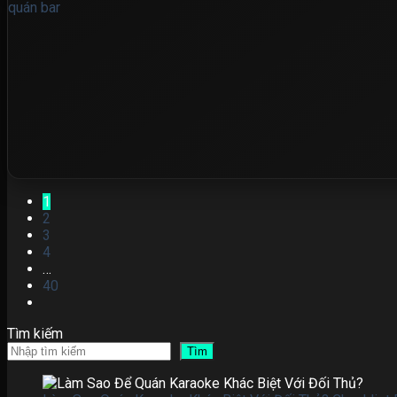
1
2
3
4
…
40
Tìm kiếm
Tìm