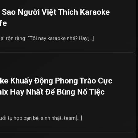
i Sao Người Việt Thích Karaoke
fe
i rộn ràng: “Tối nay karaoke nhé? Hay[...]
oke Khuấy Động Phong Trào Cực
ix Hay Nhất Để Bùng Nổ Tiệc
i tụ họp bạn bè, sinh nhật, team[...]