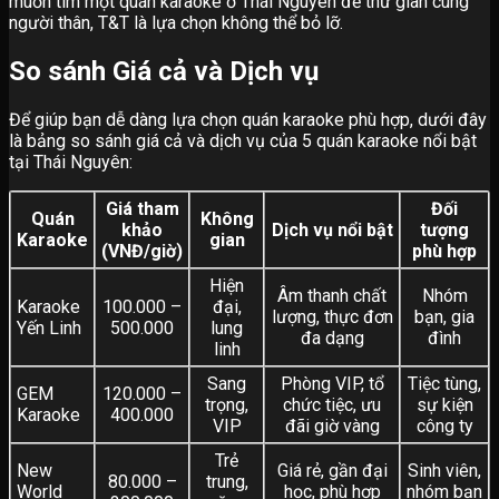
muốn tìm một quán karaoke ở Thái Nguyên để thư giãn cùng
người thân, T&T là lựa chọn không thể bỏ lỡ.
So sánh Giá cả và Dịch vụ
Để giúp bạn dễ dàng lựa chọn quán karaoke phù hợp, dưới đây
là bảng so sánh giá cả và dịch vụ của 5 quán karaoke nổi bật
tại Thái Nguyên:
Giá tham
Đối
Quán
Không
khảo
Dịch vụ nổi bật
tượng
Karaoke
gian
(VNĐ/giờ)
phù hợp
Hiện
Âm thanh chất
Nhóm
Karaoke
100.000 –
đại,
lượng, thực đơn
bạn, gia
Yến Linh
500.000
lung
đa dạng
đình
linh
Sang
Phòng VIP, tổ
Tiệc tùng,
GEM
120.000 –
trọng,
chức tiệc, ưu
sự kiện
Karaoke
400.000
VIP
đãi giờ vàng
công ty
Trẻ
New
Giá rẻ, gần đại
Sinh viên,
80.000 –
trung,
World
học, phù hợp
nhóm bạn