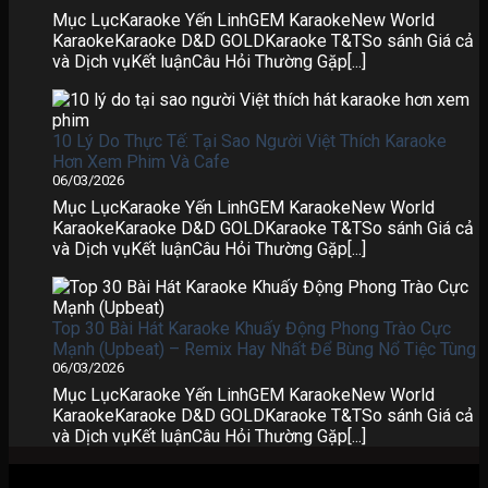
Mục LụcKaraoke Yến LinhGEM KaraokeNew World
KaraokeKaraoke D&D GOLDKaraoke T&TSo sánh Giá cả
và Dịch vụKết luậnCâu Hỏi Thường Gặp[...]
10 Lý Do Thực Tế: Tại Sao Người Việt Thích Karaoke
Hơn Xem Phim Và Cafe
06/03/2026
Mục LụcKaraoke Yến LinhGEM KaraokeNew World
KaraokeKaraoke D&D GOLDKaraoke T&TSo sánh Giá cả
và Dịch vụKết luậnCâu Hỏi Thường Gặp[...]
Top 30 Bài Hát Karaoke Khuấy Động Phong Trào Cực
Mạnh (Upbeat) – Remix Hay Nhất Để Bùng Nổ Tiệc Tùng
06/03/2026
Mục LụcKaraoke Yến LinhGEM KaraokeNew World
KaraokeKaraoke D&D GOLDKaraoke T&TSo sánh Giá cả
và Dịch vụKết luậnCâu Hỏi Thường Gặp[...]