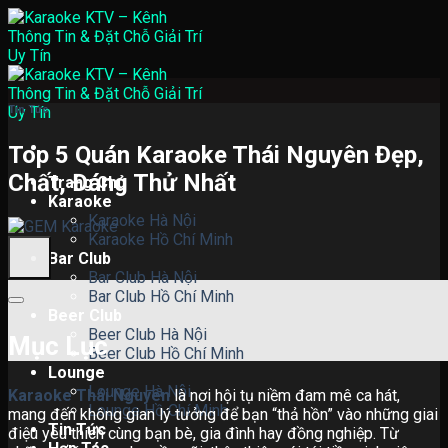
Skip
to
content
Tin Tức
Top 5 Quán Karaoke Thái Nguyên Đẹp,
Chất, Đáng Thử Nhất
Trang Chủ
Karaoke
Karaoke Hà Nội
Karaoke Hồ Chí Minh
Bar Club
Bar Club Hà Nội
Bar Club Hồ Chí Minh
Beer Club
Beer Club Hà Nội
Mục Lục
Beer Club Hồ Chí Minh
Lounge
Lounge Hà Nội
Karaoke Thái Nguyên
là nơi hội tụ niềm đam mê ca hát,
Lounge Hồ Chí Minh
mang đến không gian lý tưởng để bạn “thả hồn” vào những giai
Tin Tức
điệu yêu thích cùng bạn bè, gia đình hay đồng nghiệp. Từ