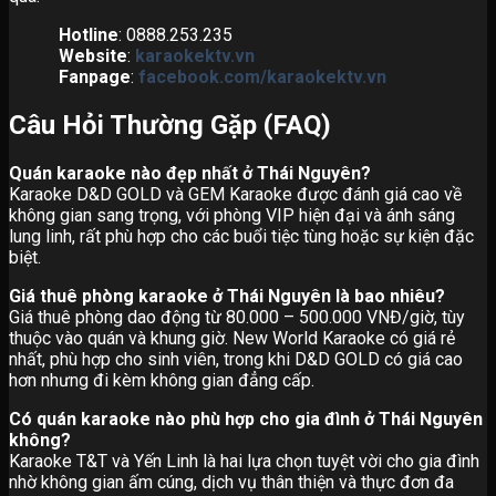
Hotline
: 0888.253.235
Website
:
karaokektv.vn
Fanpage
:
facebook.com/karaokektv.vn
Câu Hỏi Thường Gặp (FAQ)
Quán karaoke nào đẹp nhất ở Thái Nguyên?
Karaoke D&D GOLD và GEM Karaoke được đánh giá cao về
không gian sang trọng, với phòng VIP hiện đại và ánh sáng
lung linh, rất phù hợp cho các buổi tiệc tùng hoặc sự kiện đặc
biệt.
Giá thuê phòng karaoke ở Thái Nguyên là bao nhiêu?
Giá thuê phòng dao động từ 80.000 – 500.000 VNĐ/giờ, tùy
thuộc vào quán và khung giờ. New World Karaoke có giá rẻ
nhất, phù hợp cho sinh viên, trong khi D&D GOLD có giá cao
hơn nhưng đi kèm không gian đẳng cấp.
Có quán karaoke nào phù hợp cho gia đình ở Thái Nguyên
không?
Karaoke T&T và Yến Linh là hai lựa chọn tuyệt vời cho gia đình
nhờ không gian ấm cúng, dịch vụ thân thiện và thực đơn đa