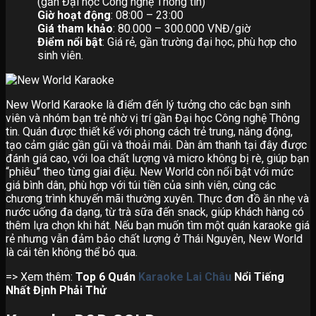
(gần Đại học Công nghệ Thông tin)
Giờ hoạt động
: 08:00 – 23:00
Giá tham khảo
: 80.000 – 300.000 VNĐ/giờ
Điểm nổi bật
: Giá rẻ, gần trường đại học, phù hợp cho
sinh viên.
New World Karaoke là điểm đến lý tưởng cho các bạn sinh
viên và nhóm bạn trẻ nhờ vị trí gần Đại học Công nghệ Thông
tin. Quán được thiết kế với phong cách trẻ trung, năng động,
tạo cảm giác gần gũi và thoải mái. Dàn âm thanh tại đây được
đánh giá cao, với loa chất lượng và micro không bị rè, giúp bạn
“phiêu” theo từng giai điệu. New World còn nổi bật với mức
giá bình dân, phù hợp với túi tiền của sinh viên, cùng các
chương trình khuyến mãi thường xuyên. Thực đơn đồ ăn nhẹ và
nước uống đa dạng, từ trà sữa đến snack, giúp khách hàng có
thêm lựa chọn khi hát. Nếu bạn muốn tìm một quán karaoke giá
rẻ nhưng vẫn đảm bảo chất lượng ở Thái Nguyên, New World
là cái tên không thể bỏ qua.
=> Xem thêm:
Top 6 Quán
Karaoke Lai Châu
Nổi Tiếng
Nhất Định Phải Thử