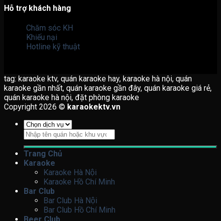
Hỗ trợ khách hàng
Chăm sóc KH
Khiếu nại
Hotline kỹ thuật
tag: karaoke ktv, quán karaoke hay, karaoke hà nội, quán
karaoke gần nhất, quán karaoke gần đây, quán karaoke giá rẻ,
quán karaoke hà nội, đặt phòng karaoke
Copyright 2026 ©
karaokektv.vn
Tìm
kiếm:
Trang Chủ
Karaoke
Karaoke Hà Nội
Karaoke Hồ Chí Minh
Bar Club
Bar Club Hà Nội
Bar Club Hồ Chí Minh
Beer Club