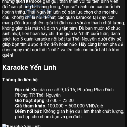
Hợp Tác
những quán karaoke gần gũi, thân thiện với túi tiền sinh viên
Contact
đến các phòng hát sang trọng, “xịn sò” dành cho các buổi tiệc
10:00 - 24:00
hoành tráng, Thái Nguyên luôn có sẵn lựa chọn cho mọi nhu
0888.253.235
cầu. Không chỉ là nơi để hát, các quán karaoke tại đây còn
mang đến trải nghiệm giải trí đỉnh cao với âm thanh chất lượng,
không gian bắt mắt và dịch vụ tận tâm. Dù bạn muốn tổ chức
sinh nhật, liên hoan hay chỉ đơn giản là “chill” cuối tuần, danh
sách top 5 quán karaoke nổi bật tại Thái Nguyên dưới đây sẽ
giúp bạn tìm được điểm đến hoàn hảo. Hãy cùng khám phá để
chọn ngay một nơi thật “chất” và lên lịch cho buổi hát hò khó
quên!
Karaoke Yến Linh
Thông tin liên hệ:
Địa chỉ
: Khu dân cư số 9, tổ 16, Phường Phan Đình
Phùng, TP. Thái Nguyên
Giờ hoạt động
: 07:00 – 23:30
Giá tham khảo
: 100.000 – 500.000 VNĐ/giờ
Điểm nổi bật
: Không gian hiện đại, âm thanh chất lượng,
phù hợp cho nhóm bạn và gia đình.