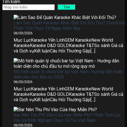
Tìm kiếm
Tìm
Làm Sao Quán Karaoke Khác Biệt Với Đối Thủ? Checklist
Phân Tích Thực Tế Ngay Hôm Nay
06/03/2026
Mục LụcKaraoke Yến LinhGEM KaraokeNew World
KaraokeKaraoke D&D GOLDKaraoke T&TSo sánh Giá cả
và Dịch vụKết luậnCâu Hỏi Thường Gặp[...]
Mô hình quản lý chuỗi bar tại Việt Nam: Hướng dẫn toàn
diện cho chủ đầu tư 2026
06/03/2026
Mục LụcKaraoke Yến LinhGEM KaraokeNew World
KaraokeKaraoke D&D GOLDKaraoke T&TSo sánh Giá cả
và Dịch vụKết luậnCâu Hỏi Thường Gặp[...]
Bar Nên Thu Phí Vào Cửa Hay Miễn Phí? Phân Tích Lợi
Hại Và Kinh Nghiệm Thực Tế Tại Việt Nam
06/03/2026