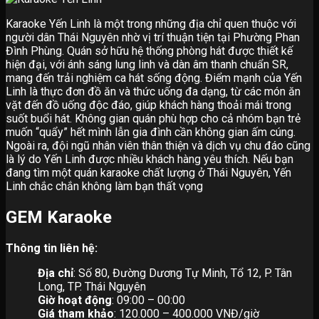
Karaoke Yến Linh là một trong những địa chỉ quen thuộc với
người dân Thái Nguyên nhờ vị trí thuận tiện tại Phường Phan
Đình Phùng. Quán sở hữu hệ thống phòng hát được thiết kế
hiện đại, với ánh sáng lung linh và dàn âm thanh chuẩn SR,
mang đến trải nghiệm ca hát sống động. Điểm mạnh của Yến
Linh là thực đơn đồ ăn và thức uống đa dạng, từ các món ăn
vặt đến đồ uống độc đáo, giúp khách hàng thoải mái trong
suốt buổi hát. Không gian quán phù hợp cho cả nhóm bạn trẻ
muốn “quẩy” hết mình lẫn gia đình cần không gian ấm cúng.
Ngoài ra, đội ngũ nhân viên thân thiện và dịch vụ chu đáo cũng
là lý do Yến Linh được nhiều khách hàng yêu thích. Nếu bạn
đang tìm một quán karaoke chất lượng ở Thái Nguyên, Yến
Linh chắc chắn không làm bạn thất vọng
GEM Karaoke
Thông tin liên hệ:
Địa chỉ
: Số 80, Đường Dương Tự Minh, Tổ 12, P. Tân
Long, TP. Thái Nguyên
Giờ hoạt động
: 09:00 – 00:00
Giá tham khảo
: 120.000 – 400.000 VNĐ/giờ