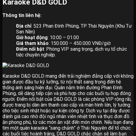
Karaoke D&D GOLD
Thông tin liên hệ:
Địa chỉ
: 523 Phan Đình Phùng, TP. Thái Nguyên (Khu Tư
San Nền)
Giờ hoạt động
: 10:00 – 01:00
Giá tham khảo
: 150.000 – 450.000 VNĐ/giờ
Điểm nổi bật
: Phòng VIP sang trọng, dịch vụ tổ chức
tiệc chuyên nghiệp.
Karaoke D&D GOLD mang đến trải nghiệm đẳng cấp với không
gian được đầu tư kỹ lưỡng, từ nội thất sang trọng đến hệ
thống ánh sáng hiện đại. Quán nằm trên đường Phan Đình
Phùng, dễ dàng tiếp cận và phù hợp cho các buổi tụ họp đông
người. Điểm nổi bật của D&D GOLD là các phòng VIP rộng rãi,
được trang bị dàn âm thanh cao cấp và màn hình lớn, lý tưởng
cho tiệc sinh nhật hoặc sự kiện công ty. Dịch vụ tại đây được
đánh giá cao nhờ đội ngũ nhân viên nhiệt tình và thực đơn đồ
ăn phong phú, từ các món ăn vặt đến món chính. Nếu bạn đang
tìm một quán karaoke “sang chảnh” ở Thái Nguyên để tổ chức
các buổi tiệc hoành tráng, D&D GOLD chắc chắn sẽ làm bạn