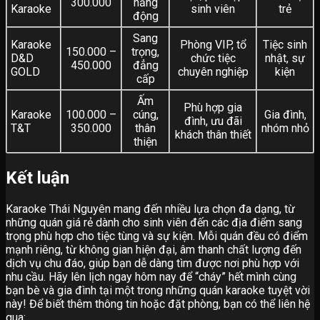
300.000
năng
Karaoke
sinh viên
trẻ
động
Sang
Karaoke
Phòng VIP, tổ
Tiệc sinh
150.000 –
trọng,
D&D
chức tiệc
nhật, sự
450.000
đẳng
GOLD
chuyên nghiệp
kiện
cấp
Ấm
Phù hợp gia
Karaoke
100.000 –
cúng,
Gia đình,
đình, ưu đãi
T&T
350.000
thân
nhóm nhỏ
khách thân thiết
thiện
Kết luận
Karaoke Thái Nguyên mang đến nhiều lựa chọn đa dạng, từ
những quán giá rẻ dành cho sinh viên đến các địa điểm sang
trọng phù hợp cho tiệc tùng và sự kiện. Mỗi quán đều có điểm
mạnh riêng, từ không gian hiện đại, âm thanh chất lượng đến
dịch vụ chu đáo, giúp bạn dễ dàng tìm được nơi phù hợp với
nhu cầu. Hãy lên lịch ngay hôm nay để “cháy” hết mình cùng
bạn bè và gia đình tại một trong những quán karaoke tuyệt vời
này! Để biết thêm thông tin hoặc đặt phòng, bạn có thể liên hệ
qua: