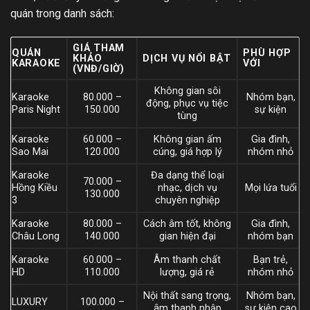
quán trong danh sách:
GIÁ THAM
QUÁN
PHÙ HỢP
KHẢO
DỊCH VỤ NỔI BẬT
KARAOKE
VỚI
(VNĐ/GIỜ)
Không gian sôi
Karaoke
80.000 –
Nhóm bạn,
động, phục vụ tiệc
Paris Night
150.000
sự kiện
tùng
Karaoke
60.000 –
Không gian ấm
Gia đình,
Sao Mai
120.000
cúng, giá hợp lý
nhóm nhỏ
Karaoke
Đa dạng thể loại
70.000 –
Hồng Kiều
nhạc, dịch vụ
Mọi lứa tuổi
130.000
3
chuyên nghiệp
Karaoke
80.000 –
Cách âm tốt, không
Gia đình,
Châu Long
140.000
gian hiện đại
nhóm bạn
Karaoke
60.000 –
Âm thanh chất
Bạn trẻ,
HD
110.000
lượng, giá rẻ
nhóm nhỏ
Nội thất sang trọng,
Nhóm bạn,
LUXURY
100.000 –
âm thanh nhập
sự kiện cao