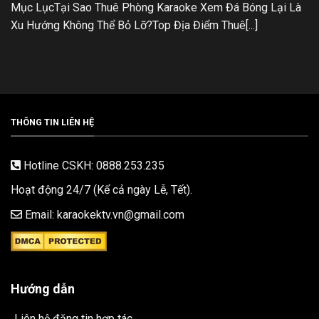
Mục LụcTại Sao Thuê Phòng Karaoke Xem Đá Bóng Lại Là
Xu Hướng Không Thể Bỏ Lỡ?Top Địa Điểm Thuê[...]
THÔNG TIN LIÊN HỆ
Hotline CSKH: 0888.253.235
Hoạt động 24/7 (Kể cả ngày Lễ, Tết).
Email: karaokektv.vn@gmail.com
Hướng dẫn
Liên hệ đăng tin hợp tác