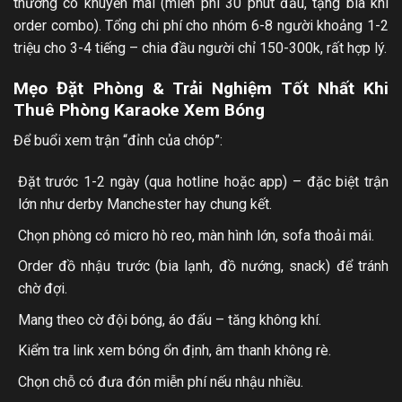
thường có khuyến mãi (miễn phí 30 phút đầu, tặng bia khi
order combo). Tổng chi phí cho nhóm 6-8 người khoảng 1-2
triệu cho 3-4 tiếng – chia đầu người chỉ 150-300k, rất hợp lý.
Mẹo Đặt Phòng & Trải Nghiệm Tốt Nhất Khi
Thuê Phòng Karaoke Xem Bóng
Để buổi xem trận “đỉnh của chóp”:
Đặt trước 1-2 ngày (qua hotline hoặc app) – đặc biệt trận
lớn như derby Manchester hay chung kết.
Chọn phòng có micro hò reo, màn hình lớn, sofa thoải mái.
Order đồ nhậu trước (bia lạnh, đồ nướng, snack) để tránh
chờ đợi.
Mang theo cờ đội bóng, áo đấu – tăng không khí.
Kiểm tra link xem bóng ổn định, âm thanh không rè.
Chọn chỗ có đưa đón miễn phí nếu nhậu nhiều.