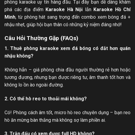
phòng karaoke uy tín hàng đầu. Tại đây bạn dễ dàng khám
phá các địa điểm
Karaoke Hà Nội
lẫn
Karaoke Hồ Chí
Minh
, từ phòng hát sang trọng đến combo xem bóng đá +
nhậu nhẹt, giúp hội bạn thân có những kỷ niệm đáng nhớ!
Câu Hỏi Thường Gặp (FAQs)
1. Thuê phòng karaoke xem đá bóng có đắt hơn quán
nhậu không?
Không hẳn – giá phòng chia đầu người thường rẻ hơn hoặc
tương đương, nhưng bạn được riêng tư, âm thanh tốt hơn và
không lo ồn ào ngoài đường.
2. Có thể hò reo to thoải mái không?
Có! Phòng cách âm tốt, micro hò reo chuyên dụng – bạn reo
hò ăn mừng bàn thắng mà không sợ làm phiền ai.
3. Trận đấu có xem được full HD không?