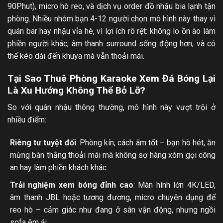
90Phut), micro hò reo, và dịch vụ order đồ nhậu bia lạnh tận
phòng. Nhiều nhóm bạn 4-12 người chọn mô hình này thay vì
quán bar hay nhậu vỉa hè, vì lợi ích rõ rệt: không lo ồn ào làm
phiền người khác, âm thanh surround sống động hơn, và có
thể kéo dài đến khuya mà vẫn thoải mái.
Tại Sao Thuê Phòng Karaoke Xem Đá Bóng Lại
Là Xu Hướng Không Thể Bỏ Lỡ?
So với quán nhậu thông thường, mô hình này vượt trội ở
nhiều điểm:
Riêng tư tuyệt đối
: Phòng kín, cách âm tốt – bạn hò hét, ăn
mừng bàn thắng thoải mái mà không sợ hàng xóm gọi công
an hay làm phiền khách khác.
Trải nghiệm xem bóng đỉnh cao
: Màn hình lớn 4K/LED,
âm thanh JBL hoặc tương đương, micro chuyên dụng để
reo hò – cảm giác như đang ở sân vận động, nhưng ngồi
sofa êm ái.