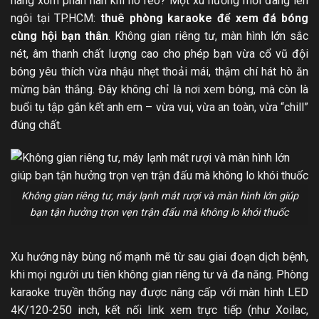
hàng xóm phàn nàn khi hò reo? Một xu hướng mới đang lên
ngôi tại TP.HCM:
thuê phòng karaoke để xem đá bóng
cùng hội bạn thân
. Không gian riêng tư, màn hình lớn sắc
nét, âm thanh chất lượng cao cho phép bạn vừa cổ vũ đội
bóng yêu thích vừa nhậu nhẹt thoải mái, thậm chí hát hò ăn
mừng bàn thắng. Đây không chỉ là nơi xem bóng, mà còn là
buổi tụ tập gắn kết anh em – vừa vui, vừa an toàn, vừa “chill”
đúng chất.
Không gian riêng tư, máy lạnh mát rượi và màn hình lớn giúp
bạn tận hưởng trọn vẹn trận đấu mà không lo khói thuốc
Xu hướng này bùng nổ mạnh mẽ từ sau giai đoạn dịch bệnh,
khi mọi người ưu tiên không gian riêng tư và đa năng. Phòng
karaoke truyền thống nay được nâng cấp với màn hình LED
4K/120-250 inch, kết nối link xem trực tiếp (như Xoilac,