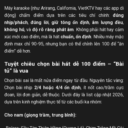
Máy karaoke (như Arirang, California, VietKTV hay các app di
động) chấm điểm dựa trên các tiêu chí chính:
đúng
nhịp/phách
,
đúng lời
,
giữ tông ổn định
,
âm lượng đều
,
không hú
, và
độ rõ ràng phát âm
. Không phải hát hay cảm
xúc mới cao điểm, mà là hát
chuẩn, ổn định
. Nhiều máy mặc
định max chỉ 90-95, nhưng bạn có thể chỉnh lên 100 để “ăn
điểm” dễ hơn.
Tuyệt chiêu chọn bài hát dễ 100 điểm – “Bài
tủ” là vua
Chọn bài sai là mất nửa điểm ngay từ đầu. Nguyên tắc vàng:
Chọn bài nhịp
2/4 hoặc 4/4 ổn định
, ít nốt cao/trầm cực
đoan, lời đơn giản, dễ thuộc. Dưới đây là list cập nhật 2026,
dựa trên kinh nghiệm thực tế từ các buổi ka nhóm:
Cho nam (giọng trầm, trung bình):