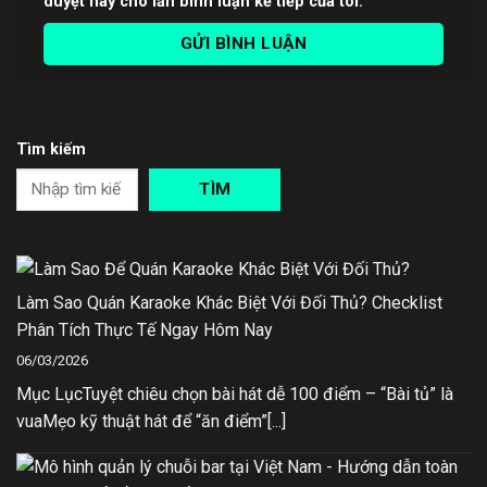
duyệt này cho lần bình luận kế tiếp của tôi.
Tìm kiếm
TÌM
Làm Sao Quán Karaoke Khác Biệt Với Đối Thủ? Checklist
Phân Tích Thực Tế Ngay Hôm Nay
06/03/2026
Mục LụcTuyệt chiêu chọn bài hát dễ 100 điểm – “Bài tủ” là
vuaMẹo kỹ thuật hát để “ăn điểm”[...]