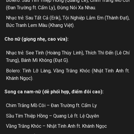
Bolero: Sầu Tím Thiệp Hồng (Quang Lê), Chim Trắng Mồ Côi
(Đan Trường ft. Cẩm Ly), Đừng Nói Xa Nhau.
Nhạc trẻ: Sau Tất Cả (Erik), Tội Nghiệp Lắm Em (Thành Đạt),
Bức Tranh Lem Màu (Khang Việt).
Cho nữ (giọng nhẹ, cao vừa):
Nhạc trẻ: See Tình (Hoàng Thùy Linh), Thích Thì Đến (Lê Chí
Trung), Bánh Mì Không (Đạt G).
Bolero: Tình Lỡ Làng, Vầng Trăng Khóc (Nhật Tinh Anh ft.
Khánh Ngọc).
Song ca nam-nữ (dễ phối hợp, điểm đôi cao):
Chim Trắng Mồ Côi – Đan Trường ft. Cẩm Ly
Sầu Tím Thiệp Hồng – Quang Lê ft. Lệ Quyên
Vầng Trăng Khóc – Nhật Tinh Anh ft. Khánh Ngọc