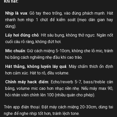
Khi hát:
Nhịp là vua
: Gõ tay theo trống, vào đúng phách mạnh. Hát
nhanh hơn nhịp 1 chút để kiểm soát (mẹo dân gian hay
dùng).
Lấy hơi đúng chỗ
: Hít sâu bụng, không thở ngực. Ngân nốt
cuối câu rõ ràng, không đứt hơi.
Mic chuẩn
: Giữ cách miệng 5-10cm, không che lỗ mic, tránh
hú bằng cách nghiêng nhẹ đầu khi cao trào.
Hát thẳng, không luyến láy quá
: Máy chấm thích ổn định
hơn cảm xúc. Hát to rõ, đều volume.
Chỉnh máy hack điểm
: Echo/reverb 5-7, bass/treble cân
bằng, volume mic cao hơn nhạc nền nhẹ. Nếu máy max 90,
hỏi nhân viên chỉnh lên 100 (nhiều quán cho phép).
Trên app điện thoại: Đặt máy cách miệng 20-30cm, dùng tai
nghe để nghe nhịp tốt hơn, tránh lệch tone.