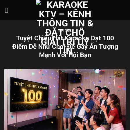
Skip
to
content
TIN TỨC
Tuyệt Chiêu Hát Karaoke Đạt 100
Điểm Dễ Như Chơi Để Gây Ấn Tượng
Mạnh Với Hội Bạn