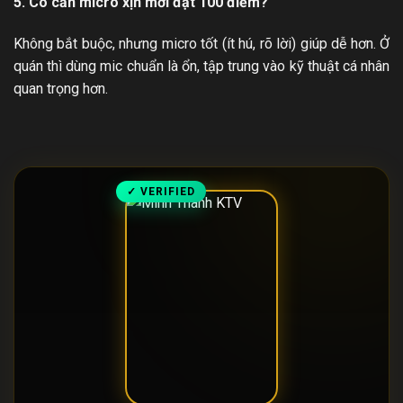
5. Có cần micro xịn mới đạt 100 điểm?
Không bắt buộc, nhưng micro tốt (ít hú, rõ lời) giúp dễ hơn. Ở
quán thì dùng mic chuẩn là ổn, tập trung vào kỹ thuật cá nhân
quan trọng hơn.
✓ VERIFIED