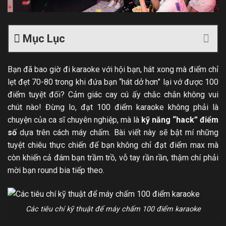
Mục Lục
Bạn đã bao giờ đi karaoke với hội bạn, hát xong mà điểm chỉ
lẹt đẹt 70-80 trong khi đứa bạn “hát dở hơn” lại vớ được 100
điểm tuyệt đối? Cảm giác cay cú ấy chắc chắn không vui
chút nào! Đừng lo, đạt 100 điểm karaoke không phải là
chuyện của ca sĩ chuyên nghiệp, mà là
kỹ năng “hack” điểm
số
dựa trên cách máy chấm. Bài viết này sẽ bật mí những
tuyệt chiêu thực chiến để bạn không chỉ đạt điểm max mà
còn khiến cả đám bạn trầm trồ, vỗ tay rần rần, thậm chí phải
mời bạn round bia tiếp theo.
Các tiêu chí kỹ thuật để máy chấm 100 điểm karaoke