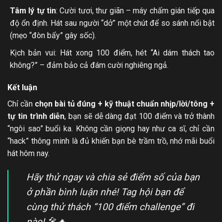
Tâm lý tự tin
: Cười tươi, thư giãn – máy chấm gián tiếp qua
độ ổn định. Hát sau người “dở” một chút để so sánh nổi bật
(mẹo “đòn bẩy” gây sốc).
Kịch bản vui: Hát xong 100 điểm, hét “Ai dám thách tao
không?” – đảm bảo cả đám cười nghiêng ngả.
Kết luận
Chỉ cần
chọn bài tủ đúng + kỹ thuật chuẩn nhịp/lời/tông +
tự tin trình diễn
, bạn sẽ dễ dàng đạt 100 điểm và trở thành
“ngôi sao” buổi ka. Không cần giọng hay như ca sĩ, chỉ cần
“hack” thông minh là đủ khiến bạn bè trầm trồ, nhớ mãi buổi
hát hôm nay.
Hãy thử ngay và chia sẻ điểm số của bạn
ở phần bình luận nhé! Tag hội bạn để
cùng thử thách “100 điểm challenge” đi
nào! 🎤🔥