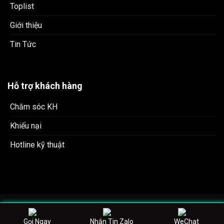
Toplist
Giới thiệu
Tin Tức
Hỗ trợ khách hàng
Chăm sóc KH
Khiếu nại
Hotline kỹ thuật
tag: karaoke ktv, quán karaoke hay, karaoke hà nội, quán
karaoke gần nhất, quán karaoke gần đây, quán karaoke giá rẻ,
Gọi Ngay
Nhắn Tin Zalo
WeChat