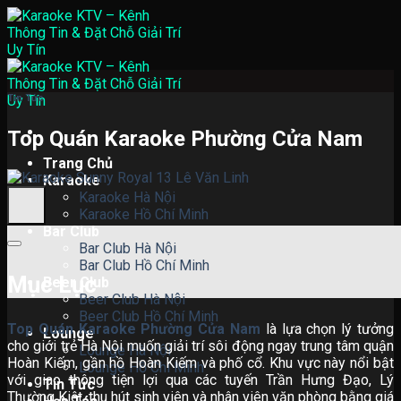
Skip
to
content
Tin Tức
Top Quán Karaoke Phường Cửa Nam
Trang Chủ
Karaoke
Karaoke Hà Nội
Karaoke Hồ Chí Minh
Bar Club
Bar Club Hà Nội
Bar Club Hồ Chí Minh
Mục Lục
Beer Club
Beer Club Hà Nội
Beer Club Hồ Chí Minh
Top Quán Karaoke Phường Cửa Nam
là lựa chọn lý tưởng
Lounge
cho giới trẻ Hà Nội muốn giải trí sôi động ngay trung tâm quận
Lounge Hà Nội
Hoàn Kiếm, gần hồ Hoàn Kiếm và phố cổ. Khu vực này nổi bật
Lounge Hồ Chí Minh
với giao thông tiện lợi qua các tuyến Trần Hưng Đạo, Lý
Tin Tức
Thường Kiệt, thu hút sinh viên và nhân viên văn phòng bằng giá