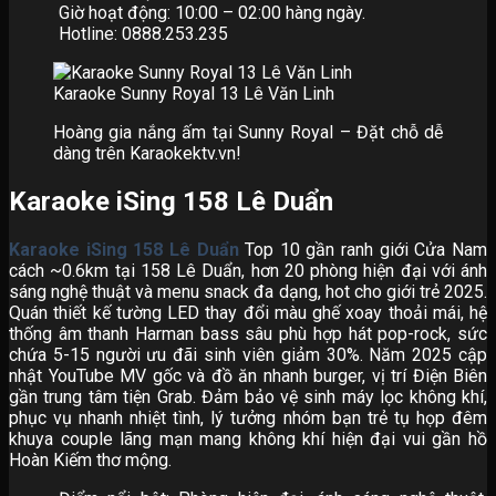
Giờ hoạt động: 10:00 – 02:00 hàng ngày.
Hotline: 0888.253.235
Karaoke Sunny Royal 13 Lê Văn Linh
Hoàng gia nắng ấm tại Sunny Royal – Đặt chỗ dễ
dàng trên Karaokektv.vn!
Karaoke iSing 158 Lê Duẩn
Karaoke iSing 158 Lê Duẩn
Top 10 gần ranh giới Cửa Nam
cách ~0.6km tại 158 Lê Duẩn, hơn 20 phòng hiện đại với ánh
sáng nghệ thuật và menu snack đa dạng, hot cho giới trẻ 2025.
Quán thiết kế tường LED thay đổi màu ghế xoay thoải mái, hệ
thống âm thanh Harman bass sâu phù hợp hát pop-rock, sức
chứa 5-15 người ưu đãi sinh viên giảm 30%. Năm 2025 cập
nhật YouTube MV gốc và đồ ăn nhanh burger, vị trí Điện Biên
gần trung tâm tiện Grab. Đảm bảo vệ sinh máy lọc không khí,
phục vụ nhanh nhiệt tình, lý tưởng nhóm bạn trẻ tụ họp đêm
khuya couple lãng mạn mang không khí hiện đại vui gần hồ
Hoàn Kiếm thơ mộng.