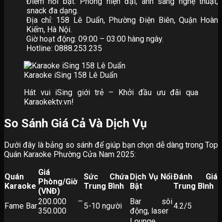
Điểm nổi bật: Phòng hiện đại, ánh sáng nghệ thuật,
snack đa dạng.
Địa chỉ: 158 Lê Duẩn, Phường Điện Biên, Quận Hoàn
Kiếm, Hà Nội.
Giờ hoạt động: 09:00 – 03:00 hàng ngày.
Hotline: 0888.253.235
Karaoke iSing 158 Lê Duẩn
Hát vui iSing giới trẻ – Khởi đầu ưu đãi qua
Karaokektv.vn!
So Sánh Giá Cả Và Dịch Vụ
Dưới đây là bảng so sánh để giúp bạn chọn dễ dàng trong Top
Quán Karaoke Phường Cửa Nam 2025:
Giá
Quán
Sức Chứa
Dịch Vụ Nổi
Đánh Giá
Phòng/Giờ
Karaoke
Trung Bình
Bật
Trung Bình
(VNĐ)
200.000 –
Bar sôi
Fame Bar
5-10 người
4.2/5
350.000
động, laser
Lounge