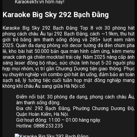
Karaokektv.vn hôm nay!
Karaoke Big Sky 292 Bạch Đằng
Karaoke Big Sky 292 Bạch Đằng Top 8 với 30 phòng hát
phong cách châu Âu tại 292 Bạch Đằng, cách ~1.9km, thu hút
giới trẻ bằng âm thanh sống động và 285+ lượt xem năm
2025. Quán đa dạng phòng với decor tường đá đèn chùm pha
lê, kho bài hát 50.000 bản qua màn hình cảm ứng, kèm menu
snack cánh gà chiên mocktail trái cây. Năm 2025 nâng cấp ánh
sáng laser đồng bộ nhạc, sức chứa linh hoạt 5-20 người phù
hợp mọi nhóm, vị trí gần Chương Dương tiện giao thông. Phục
vụ chuyên nghiệp với combo giờ hát ăn uống, đảm bảo an toàn
sạch sẽ, lý tưởng tiệc cuối tuần họp mặt đồng nghiệp mang
không khí châu Âu sang giữa Hà Nội cổ.
Điểm nổi bật: 30 phòng đa dạng, phong cách châu Âu,
âm thanh sống động.
Địa chỉ: 292 Bạch Đằng, Phường Chương Dương Độ,
Quận Hoàn Kiếm, Hà Nội.
Giờ hoạt động: 11:00 – 01:00 hàng ngày.
Hotline: 0888.253.235