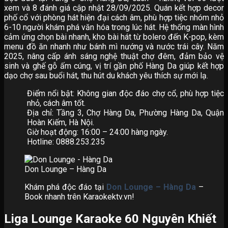
xem và 8 đánh giá cập nhật 28/09/2025. Quán kết hợp decor
phố cổ với phòng hát hiện đại cách âm, phù hợp tiệc nhóm nhỏ
6-10 người khám phá văn hóa trong lúc hát. Hệ thống màn hình
cảm ứng chọn bài nhanh, kho bài hát từ bolero đến K-pop, kèm
menu đồ ăn nhanh như bánh mì nướng và nước trái cây. Năm
2025, nâng cấp ánh sáng nghệ thuật chợ đêm, đảm bảo vệ
sinh và ghế gỗ ấm cúng, vị trí gần phố Hàng Da giúp kết hợp
dạo chợ sau buổi hát, thu hút du khách yêu thích sự mới lạ.
Điểm nổi bật: Không gian độc đáo chợ cổ, phù hợp tiệc
nhỏ, cách âm tốt.
Địa chỉ: Tầng 3, Chợ Hàng Da, Phường Hàng Da, Quận
Hoàn Kiếm, Hà Nội.
Giờ hoạt động: 16:00 – 24:00 hàng ngày.
Hotline: 0888.253.235
Don Lounge – Hàng Da
Khám phá độc đáo tại
Don Lounge – Hàng Da
–
Book nhanh trên Karaokektv.vn!
Liga Lounge Karaoke 60 Nguyên Khiết