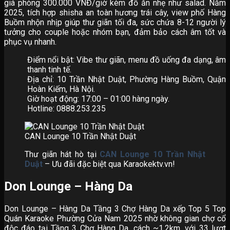
giá phòng 300.000 VNĐ/giờ kèm đồ ăn nhẹ như salad. Năm
2025, tích hợp shisha an toàn hương trái cây, view phố Hàng
Buồm nhộn nhịp giúp thư giãn tối đa, sức chứa 8-12 người lý
tưởng cho couple hoặc nhóm bạn, đảm bảo cách âm tốt và
phục vụ nhanh.
Điểm nổi bật: Vibe thư giãn, menu đồ uống đa dạng, âm
thanh tinh tế.
Địa chỉ: 10 Trần Nhật Duật, Phường Hàng Buồm, Quận
Hoàn Kiếm, Hà Nội.
Giờ hoạt động: 17:00 – 01:00 hàng ngày.
Hotline: 0888.253.235
CAN Lounge 10 Trần Nhật Duật
Thư giãn hát hò tại
CAN Lounge 10 Trần Nhật
Duật
– Ưu đãi đặc biệt qua Karaokektv.vn!
Don Lounge – Hàng Da
Don Lounge – Hàng Da Tầng 3 Chợ Hàng Da xếp Top 5 Top
Quán Karaoke Phường Cửa Nam 2025 nhờ không gian chợ cổ
độc đáo tại Tầng 3 Chợ Hàng Da, cách ~1.2km, với 33 lượt