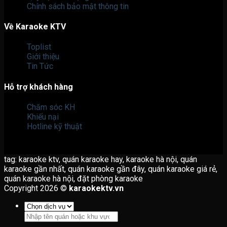
Chính sách bảo mật thông tin
Về Karaoke KTV
Toplist
Giới thiệu
Tin Tức
Hỗ trợ khách hàng
Chăm sóc KH
Khiếu nại
Hotline kỹ thuật
tag: karaoke ktv, quán karaoke hay, karaoke hà nội, quán
karaoke gần nhất, quán karaoke gần đây, quán karaoke giá rẻ,
quán karaoke hà nội, đặt phòng karaoke
Copyright 2026 ©
karaokektv.vn
Tìm
kiếm: