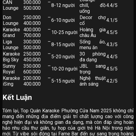
CAN
300.000 –
8-12 người
chill, đồ
4.4/5
Lounge
500.000
uống
Don
250.000 –
Decor chợ
6-10 người
4.1/5
Lounge
400.000
cổ
Karaoke
400.000 –
Hoàng gia
10-25 người
4.5/5
Grand
700.000
châu Âu
Liga
300.000 –
Sống ảo,
8-15 người
4.3/5
Lounge
500.000
menu ăn
Karaoke
250.000 –
30 phòng
5-20 người
4.4/5
Big Sky
450.000
đa dạng
Sunny
350.000 –
JBL sang
10-20 người
4.5/5
Royal
600.000
trọng
Karaoke
200.000 –
Nghệ thuật
5-15 người
4.2/5
iSing
400.000
ánh sáng
Kết Luận
Tóm lại, Top Quán Karaoke Phường Cửa Nam 2025 không chỉ
mang đến những địa điểm giải trí chất lượng cao với công
nghệ hiện đại và không gian đa dạng, mà còn đáp ứng hoàn
hảo nhu cầu thư giãn, tụ họp của giới trẻ Hà Nội trong năm
mới. Từ vibe sôi động tại Fame Bar đến sự sang trọng hoàng