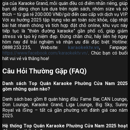
gia của Karaoke Grand, mỗi quán đều có điểm nhấn riêng, giúp
bạn dễ dàng chọn lựa dựa trên ngân sách, nhóm size và sở
thích – từ giá rẻ 200.000 VNĐ/giờ đến cao cấp với dịch vụ VIP.
Với xu hướng 2025 tập trung vào an toàn sức khỏe, cập nhật
bài hát nhanh chóng và tích hợp đặt chỗ online, khu vực này
tiếp tục là “thiên đường karaoke” gần phố cổ, giúp giảm
stress và tạo kỷ niệm đẹp. Đừng chần chừ, hãy liên hệ ngay
hôm nay để trải nghiệm và nhận ưu đãi đặc biệt: Hotline:
0888.253.235, Website:
karaokektv.vn
, Fanpage:
https://www.facebook.com/karaokektv.vn/
. Chúc bạn có buổi
hát vui vẻ và thăng hoa!
Câu Hỏi Thường Gặp (FAQ)
Danh sách Top Quán Karaoke Phường Cửa Nam 2025
gồm những quán nào?
Danh sách bao gồm 8 quán hàng đầu: Fame Bar, CAN Lounge,
Don Lounge, Karaoke Grand, Liga Lounge, Big Sky, Sunny
Royal và iSing – tất cả gần phường với đánh giá cao năm
2025.
Hệ thống Top Quán Karaoke Phường Cửa Nam 2025 hoạt