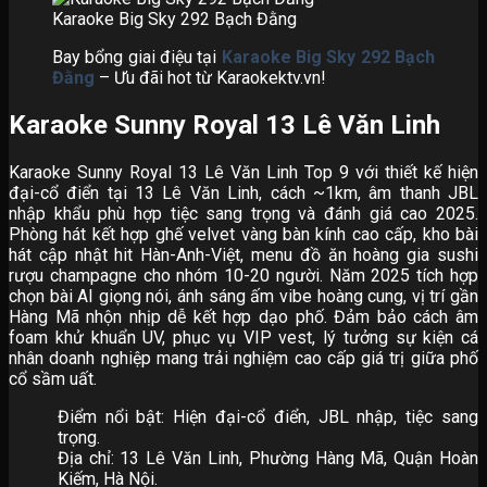
Karaoke Big Sky 292 Bạch Đằng
Bay bổng giai điệu tại
Karaoke Big Sky 292 Bạch
Đằng
– Ưu đãi hot từ Karaokektv.vn!
Karaoke Sunny Royal 13 Lê Văn Linh
Karaoke Sunny Royal 13 Lê Văn Linh Top 9 với thiết kế hiện
đại-cổ điển tại 13 Lê Văn Linh, cách ~1km, âm thanh JBL
nhập khẩu phù hợp tiệc sang trọng và đánh giá cao 2025.
Phòng hát kết hợp ghế velvet vàng bàn kính cao cấp, kho bài
hát cập nhật hit Hàn-Anh-Việt, menu đồ ăn hoàng gia sushi
rượu champagne cho nhóm 10-20 người. Năm 2025 tích hợp
chọn bài AI giọng nói, ánh sáng ấm vibe hoàng cung, vị trí gần
Hàng Mã nhộn nhịp dễ kết hợp dạo phố. Đảm bảo cách âm
foam khử khuẩn UV, phục vụ VIP vest, lý tưởng sự kiện cá
nhân doanh nghiệp mang trải nghiệm cao cấp giá trị giữa phố
cổ sầm uất.
Điểm nổi bật: Hiện đại-cổ điển, JBL nhập, tiệc sang
trọng.
Địa chỉ: 13 Lê Văn Linh, Phường Hàng Mã, Quận Hoàn
Kiếm, Hà Nội.