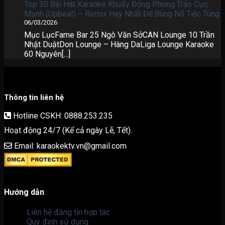
Top 30 Bài Hát Karaoke Khuấy Động Phong Trào Cực
Mạnh (Upbeat) – Remix Hay Nhất Để Bùng Nổ Tiệc Tùng
06/03/2026
Mục LụcFame Bar 25 Ngô Văn SởCAN Lounge 10 Trần
Nhật DuậtDon Lounge – Hàng DaLiga Lounge Karaoke
60 Nguyên[...]
Thông tin liên hệ
Hotline CSKH: 0888.253.235
Hoạt động 24/7 (Kể cả ngày Lễ, Tết).
Email: karaokektv.vn@gmail.com
Hướng dẫn
Liên hệ đăng tin hợp tác
Quy định sử dụng