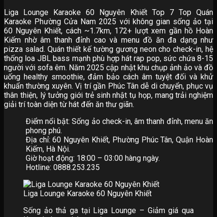
Liga Lounge Karaoke 60 Nguyên Khiết Top 7 Top Quán
Karaoke Phường Cửa Nam 2025 với không gian sống ảo tại
60 Nguyên Khiết, cách ~1.7km, 172+ lượt xem gần hồ Hoàn
Kiếm nhờ âm thanh đỉnh cao và menu đồ ăn đa dạng như
pizza salad. Quán thiết kế tường gương neon cho check-in, hệ
thống loa JBL bass mạnh phù hợp hát rap pop, sức chứa 8-15
người với sofa êm. Năm 2025 cập nhật khu chụp ảnh ảo và đồ
uống healthy smoothie, đảm bảo cách âm tuyệt đối và khử
khuẩn thường xuyên. Vị trí gần Phúc Tân dễ di chuyển, phục vụ
thân thiện, lý tưởng giới trẻ sinh nhật tụ họp, mang trải nghiệm
giải trí toàn diện từ hát đến ăn thư giãn.
Điểm nổi bật: Sống ảo check-in, âm thanh đỉnh, menu ăn
phong phú.
Địa chỉ: 60 Nguyên Khiết, Phường Phúc Tân, Quận Hoàn
Kiếm, Hà Nội.
Giờ hoạt động: 18:00 – 03:00 hàng ngày.
Hotline: 0888.253.235
Liga Lounge Karaoke 60 Nguyên Khiết
Sống ảo thả ga tại Liga Lounge – Giảm giá qua