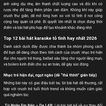
ánh sáng dịu nhẹ, âm thanh chất lượng cao và đôi khi có
rượu nhẹ để tăng thêm phần can đảm. Không khí này giúp
crush thư giãn, dễ mở lòng hơn so với tỏ tình ở nơi công
cộng hay quán cà phê. Bí quyết lớn nhất là chọn đúng thời
điểm và bài hát phù hợp để tạo khoảnh khắc đáng nhớ.
Top 12 bài hát karaoke tỏ tình hay nhất 2026
Danh sách dưới đây được chia thành ba nhóm phong cách
để bạn dễ dàng chọn theo tính cách của crush: nhạc trẻ hiện
đại cho người trẻ trung, ballad sâu lắng cho người lãng mạn,
và bolero kinh điển cho sự an toàn, dễ gây xúc động.
Nhạc trẻ hiện đại, ngọt ngào (dễ “thả thính” gián tiếp)
Những bài này có giai điệu bắt tai, lời bài hát dễ thương, rất
hợp với crush trẻ tuổi thích trend và không muốn cảm giác
quá nghiêm túc.
Từ Ngày Em Đến – Da LAB:
Lời bài hát kể về sự thay đổi