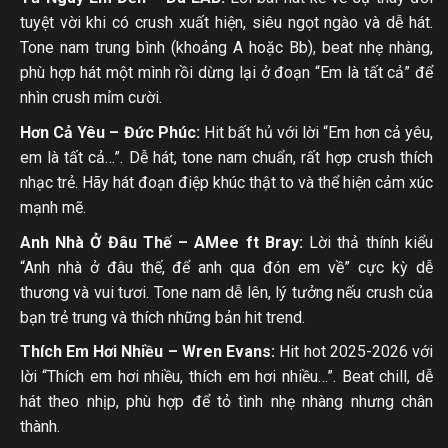
tuyệt vời khi có crush xuất hiện, siêu ngọt ngào và dễ hát.
Tone nam trung bình (khoảng A hoặc Bb), beat nhẹ nhàng,
phù hợp hát một mình rồi dừng lại ở đoạn “Em là tất cả” để
nhìn crush mỉm cười.
Hơn Cả Yêu – Đức Phúc:
Hit bất hủ với lời “Em hơn cả yêu,
em là tất cả…”. Dễ hát, tone nam chuẩn, rất hợp crush thích
nhạc trẻ. Hãy hát đoạn điệp khúc thật to và thể hiện cảm xúc
mạnh mẽ.
Anh Nhà Ở Đâu Thế – AMee ft Bray:
Lời thả thính kiểu
“Anh nhà ở đâu thế, để anh qua đón em về” cực kỳ dễ
thương và vui tươi. Tone nam dễ lên, lý tưởng nếu crush của
bạn trẻ trung và thích những bản hit trend.
Thích Em Hơi Nhiều – Wren Evans:
Hit hot 2025-2026 với
lời “Thích em hơi nhiều, thích em hơi nhiều…”. Beat chill, dễ
hát theo nhịp, phù hợp để tỏ tình nhẹ nhàng nhưng chân
thành.