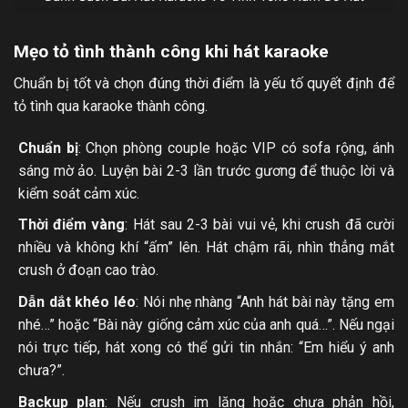
Mẹo tỏ tình thành công khi hát karaoke
Chuẩn bị tốt và chọn đúng thời điểm là yếu tố quyết định để
tỏ tình qua karaoke thành công.
Chuẩn bị
: Chọn phòng couple hoặc VIP có sofa rộng, ánh
sáng mờ ảo. Luyện bài 2-3 lần trước gương để thuộc lời và
kiểm soát cảm xúc.
Thời điểm vàng
: Hát sau 2-3 bài vui vẻ, khi crush đã cười
nhiều và không khí “ấm” lên. Hát chậm rãi, nhìn thẳng mắt
crush ở đoạn cao trào.
Dẫn dắt khéo léo
: Nói nhẹ nhàng “Anh hát bài này tặng em
nhé…” hoặc “Bài này giống cảm xúc của anh quá…”. Nếu ngại
nói trực tiếp, hát xong có thể gửi tin nhắn: “Em hiểu ý anh
chưa?”.
Backup plan
: Nếu crush im lặng hoặc chưa phản hồi,