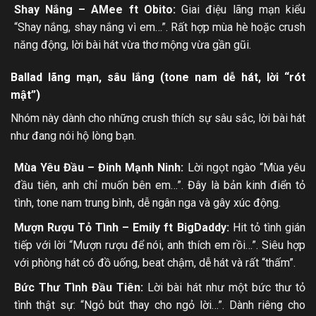
Shay Nắng – AMee ft Obito:
Giai điệu lãng mạn kiểu
“Shay nắng, shay nắng vì em…”. Rất hợp mùa hè hoặc crush
năng động, lời bài hát vừa thơ mộng vừa gần gũi.
Ballad lãng mạn, sâu lắng (tone nam dễ hát, lời “rót
mật”)
Nhóm này dành cho những crush thích sự sâu sắc, lời bài hát
như đang nói hộ lòng bạn.
Mùa Yêu Đầu – Đinh Mạnh Ninh:
Lời ngọt ngào “Mùa yêu
đầu tiên, anh chỉ muốn bên em…”. Đây là bản kinh điển tỏ
tình, tone nam trung bình, dễ ngân nga và gây xúc động.
Mượn Rượu Tỏ Tình – Emily ft BigDaddy:
Hit tỏ tình gián
tiếp với lời “Mượn rượu để nói, anh thích em rồi…”. Siêu hợp
với phòng hát có đồ uống, beat chậm, dễ hát và rất “thấm”.
Bức Thư Tình Đầu Tiên:
Lời bài hát như một bức thư tỏ
tình thật sự: “Ngỏ bút thay cho ngỏ lời…”. Dành riêng cho