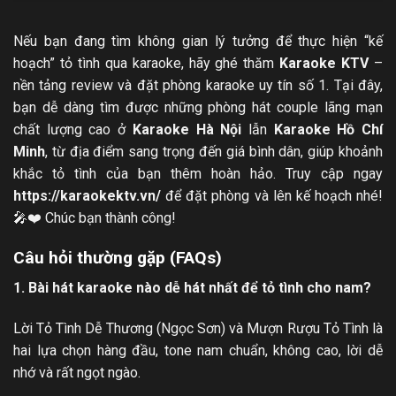
Nếu bạn đang tìm không gian lý tưởng để thực hiện “kế
hoạch” tỏ tình qua karaoke, hãy ghé thăm
Karaoke KTV
–
nền tảng review và đặt phòng karaoke uy tín số 1. Tại đây,
bạn dễ dàng tìm được những phòng hát couple lãng mạn
chất lượng cao ở
Karaoke Hà Nội
lẫn
Karaoke Hồ Chí
Minh
, từ địa điểm sang trọng đến giá bình dân, giúp khoảnh
khắc tỏ tình của bạn thêm hoàn hảo. Truy cập ngay
https://karaokektv.vn/
để đặt phòng và lên kế hoạch nhé!
🎤❤️ Chúc bạn thành công!
Câu hỏi thường gặp (FAQs)
1. Bài hát karaoke nào dễ hát nhất để tỏ tình cho nam?
Lời Tỏ Tình Dễ Thương (Ngọc Sơn) và Mượn Rượu Tỏ Tình là
hai lựa chọn hàng đầu, tone nam chuẩn, không cao, lời dễ
nhớ và rất ngọt ngào.