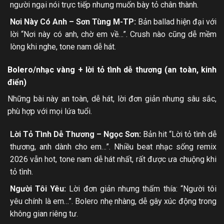
người ngại nói trực tiếp nhưng muốn bày tỏ chân thành.
Nơi Này Có Anh – Sơn Tùng M-TP:
Bản ballad hiện đại với
lời “Nơi này có anh, chờ em về…”. Crush nào cũng dễ mềm
lòng khi nghe, tone nam dễ hát.
Bolero/nhạc vàng + lời tỏ tình dễ thương (an toàn, kinh
điển)
Những bài này an toàn, dễ hát, lời đơn giản nhưng sâu sắc,
phù hợp với mọi lứa tuổi.
Lời Tỏ Tình Dễ Thương – Ngọc Sơn:
Bản hit “Lời tỏ tình dễ
thương, anh dành cho em…”. Nhiều beat nhạc sống remix
2026 vẫn hot, tone nam dễ hát nhất, rất được ưa chuộng khi
tỏ tình.
Người Tôi Yêu:
Lời đơn giản nhưng thấm thía: “Người tôi
yêu chính là em…”. Bolero nhẹ nhàng, dễ gây xúc động trong
không gian riêng tư.