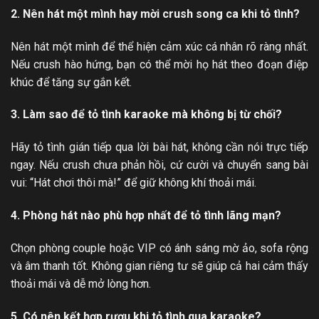
2. Nên hát một mình hay mời crush song ca khi tỏ tình?
Nên hát một mình để thể hiện cảm xúc cá nhân rõ ràng nhất.
Nếu crush hào hứng, bạn có thể mời họ hát theo đoạn điệp
khúc để tăng sự gắn kết.
3. Làm sao để tỏ tình karaoke mà không bị từ chối?
Hãy tỏ tình gián tiếp qua lời bài hát, không cần nói trực tiếp
ngay. Nếu crush chưa phản hồi, cứ cười và chuyển sang bài
vui: “Hát chơi thôi mà!” để giữ không khí thoải mái.
4. Phòng hát nào phù hợp nhất để tỏ tình lãng mạn?
Chọn phòng couple hoặc VIP có ánh sáng mờ ảo, sofa rộng
và âm thanh tốt. Không gian riêng tư sẽ giúp cả hai cảm thấy
thoải mái và dễ mở lòng hơn.
5. Có nên kết hợp rượu khi tỏ tình qua karaoke?