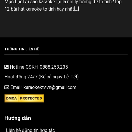
Mục LụcTại sao karaoke lại là nơi lý tưởng để tỏ tình?Top
12 bài hát karaoke tỏ tình hay nhất[...]
THÔNG TIN LIÊN HỆ
Hotline CSKH: 0888.253.235
Hoạt động 24/7 (Kể cả ngày Lễ, Tết).
Email: karaokektv.vn@gmail.com
Hướng dẫn
Liên hệ đăng tin hợp tác