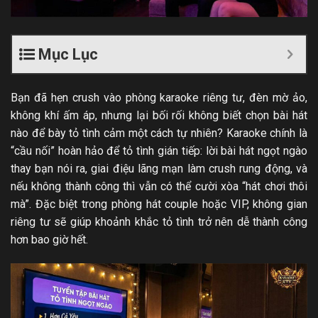
Mục Lục
Bạn đã hẹn crush vào phòng karaoke riêng tư, đèn mờ ảo,
không khí ấm áp, nhưng lại bối rối không biết chọn bài hát
nào để bày tỏ tình cảm một cách tự nhiên? Karaoke chính là
“cầu nối” hoàn hảo để tỏ tình gián tiếp: lời bài hát ngọt ngào
thay bạn nói ra, giai điệu lãng mạn làm crush rung động, và
nếu không thành công thì vẫn có thể cười xòa “hát chơi thôi
mà”. Đặc biệt trong phòng hát couple hoặc VIP, không gian
riêng tư sẽ giúp khoảnh khắc tỏ tình trở nên dễ thành công
hơn bao giờ hết.