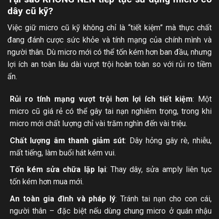
dây cũ kỹ?
Việc giữ micro cũ kỹ không chỉ là “tiết kiệm” mà thực chất
đang đánh cược sức khỏe và tính mạng của chính mình và
người thân. Dù micro mới có thể tốn kém hơn ban đầu, nhưng
lợi ích an toàn lâu dài vượt trội hoàn toàn so với rủi ro tiềm
ẩn.
Rủi ro tính mạng vượt trội hơn lợi ích tiết kiệm
: Một
micro cũ giá rẻ có thể gây tai nạn nghiêm trọng, trong khi
micro mới chất lượng chỉ vài trăm nghìn đến vài triệu.
Chất lượng âm thanh giảm sút
: Dây hỏng gây rè, nhiễu,
mất tiếng, làm buổi hát kém vui.
Tốn kém sửa chữa lặp lại
: Thay dây, sửa amply liên tục
tốn kém hơn mua mới.
An toàn gia đình và pháp lý
: Tránh tai nạn cho con cái,
người thân – đặc biệt nếu dùng chung micro ở quán nhậu