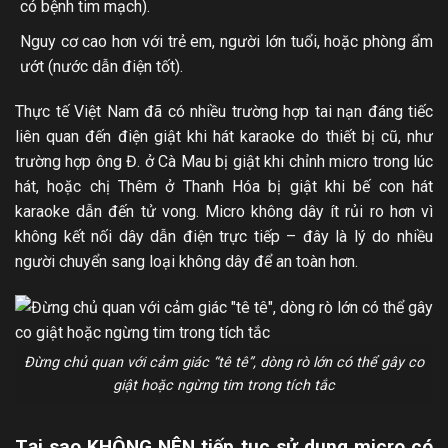
có bệnh tim mạch).
Nguy cơ cao hơn với trẻ em, người lớn tuổi, hoặc phòng ẩm
ướt (nước dẫn điện tốt).
Thực tế Việt Nam đã có nhiều trường hợp tai nạn đáng tiếc
liên quan đến điện giật khi hát karaoke do thiết bị cũ, như
trường hợp ông Đ. ở Cà Mau bị giật khi chỉnh micro trong lúc
hát, hoặc chị Thêm ở Thanh Hóa bị giật khi bế con hát
karaoke dẫn đến tử vong. Micro không dây ít rủi ro hơn vì
không kết nối dây dẫn điện trực tiếp – đây là lý do nhiều
người chuyển sang loại không dây để an toàn hơn.
Đừng chủ quan với cảm giác “tê tê”, dòng rò lớn có thể gây co
giật hoặc ngừng tim trong tích tắc
Tại sao KHÔNG NÊN tiếp tục sử dụng micro có