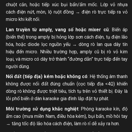
chuột cắn, hoặc tiếp xúc bụi bẩn/ẩm mốc. Lớp vỏ nhựa
cách điện nứt, mòn, lộ ruột đồng → điện rò trực tiếp ra vỏ
micro khi kết nối.
Lan truyền từ amply, vang số hoặc mixer cũ
: Biến áp
(biến thế) trong amply bị hỏng lớp sơn cách điện, tụ điện lão
hóa, hoặc diode lọc nguồn yếu → dòng rò lan qua dây tín
hiệu đến micro. Nhiều trường hợp, amply cũ bị rò vỏ kim
loại, và micro có dây trở thành “đường dẫn” trực tiếp đến tay
người dùng.
Nối đất (tiếp địa) kém hoặc không có
: Hệ thống âm thanh
không được nối đất đúng chuẩn (cọc tiếp địa <4Ω) khiến
dòng rò không được triệt tiêu, tích tụ trên vỏ thiết bị. Đây là
lỗi phổ biến ở dàn karaoke gia đình lắp đặt tự phát.
Môi trường sử dụng khắc nghiệt
: Phòng karaoke kín, độ
ẩm cao (mưa miền Nam, điều hòa kém), bụi bẩn, mồ hôi tay
→ tăng tốc độ lão hóa cách điện, làm rò rỉ dễ xảy ra hơn.