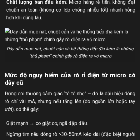
Chất lượng ban đầu kém
: Micro hàng rẻ tiền, không đạt
chuẩn an toàn (không có lớp chống nhiễu tốt) nhanh hỏng
hơn khi dùng lâu.
Dây dẫn mục nát, chuột cắn và hệ thống tiếp địa kém là những
“thủ phạm” chính gây rò điện ra vỏ micro
Mức độ nguy hiểm của rò rỉ điện từ micro có
dây cũ
Đừng coi thường cảm giác “tê tê nhẹ” – đó là dấu hiệu dòng
rò chỉ vài mA, nhưng nếu tăng lên (do nguồn lớn hoặc tay
ướt), có thể gây:
Giật mạnh → co giật cơ, ngã đập đầu.
Ngừng tim nếu dòng rò >30-50mA kéo dài (đặc biệt người