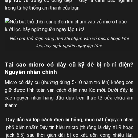
lập tức
và đừng cố dùng tiếp – đây là cảnh báo nghiêm
trọng từ hệ thống âm thanh của bạn.
Nếu bút thử điện sáng đèn khi chạm vào vỏ micro hoặc lưới
lọc, hãy ngắt nguồn ngay lập tức!
Tại sao micro có dây cũ kỹ dễ bị rò rỉ điện?
Nguyên nhân chính
Micro có dây cũ (thường dùng 5-10 năm trở lên) không còn
giữ được tính toàn vẹn cách điện như lúc mới. Dưới đây là
các nguyên nhân hàng đầu dựa trên thực tế sửa chữa âm
thanh:
Dây dẫn và lớp cách điện bị hỏng, mục nát
(nguyên nhân
phổ biến nhất): Dây tín hiệu micro (thường là dây XLR hoặc
jack 6.5) sau thời gian dài bị cọ xát, uốn cong nhiều lần,