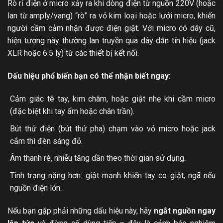
Rò rỉ điện ở micro xảy ra khi dòng điện từ nguồn 220V (hoặc
lan từ amply/vang) “rò” ra vỏ kim loại hoặc lưới micro, khiến
người cầm cảm nhận được điện giật. Với micro có dây cũ,
hiện tượng này thường lan truyền qua dây dẫn tín hiệu (jack
XLR hoặc 6.5 ly) từ các thiết bị kết nối.
Dấu hiệu phổ biến bạn có thể nhận biết ngay:
Cảm giác tê tay, kim châm, hoặc giật nhẹ khi cầm micro
(đặc biệt khi tay ẩm hoặc chân trần).
Bút thử điện (bút thử pha) chạm vào vỏ micro hoặc jack
cắm thì đèn sáng đỏ.
Âm thanh rè, nhiễu tăng dần theo thời gian sử dụng.
Tình trạng nặng hơn: giật mạnh khiến tay co giật, ngã nếu
nguồn điện lớn.
Nếu bạn gặp phải những dấu hiệu này, hãy
ngắt nguồn ngay