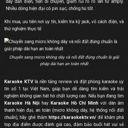
dây dẫn điện, tiện di chuyển, giảm rủi ro rò lan từ amply.
Nhiều dòng hiện đại có pin sạc, chống hú tốt.
Khi mua, ưu tiên nơi uy tín, kiểm tra kỹ jack, vỏ cách điện, và
thử nghiệm thực tế.
Chuyển sang micro không dây và nối đất đúng chuẩn là giải
pháp dài hạn an toàn nhất
Karaoke KTV
là nền tảng review và đặt phòng karaoke uy
tín số 1 tại Việt Nam, giúp bạn dễ dàng tìm kiếm và trải
nghiệm không gian hát hò chất lượng cao. Nếu bạn đang tìm
Karaoke Hà Nội
hay
Karaoke Hồ Chí Minh
với dàn âm
thanh hiện đại, an toàn (micro không dây, hệ thống nối đất
chuẩn), hãy ghé thăm
https://karaokektv.vn/
để khám phá
top địa điểm được đánh giá cao, đảm bảo buổi hát vui vẻ