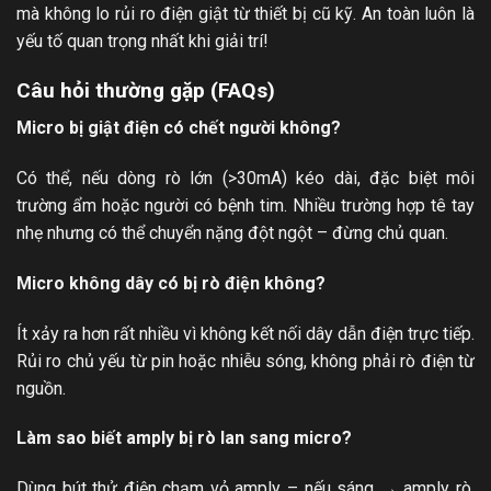
mà không lo rủi ro điện giật từ thiết bị cũ kỹ. An toàn luôn là
yếu tố quan trọng nhất khi giải trí!
Câu hỏi thường gặp (FAQs)
Micro bị giật điện có chết người không?
Có thể, nếu dòng rò lớn (>30mA) kéo dài, đặc biệt môi
trường ẩm hoặc người có bệnh tim. Nhiều trường hợp tê tay
nhẹ nhưng có thể chuyển nặng đột ngột – đừng chủ quan.
Micro không dây có bị rò điện không?
Ít xảy ra hơn rất nhiều vì không kết nối dây dẫn điện trực tiếp.
Rủi ro chủ yếu từ pin hoặc nhiễu sóng, không phải rò điện từ
nguồn.
Làm sao biết amply bị rò lan sang micro?
Dùng bút thử điện chạm vỏ amply – nếu sáng → amply rò,