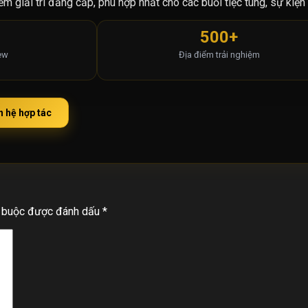
 giải trí đẳng cấp, phù hợp nhất cho các buổi tiệc tùng, sự kiện 
500+
iew
Địa điểm trải nghiệm
n hệ hợp tác
t buộc được đánh dấu
*