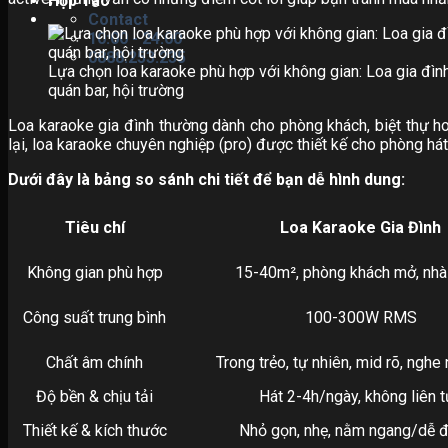
Hợp Tác
Contact
10:00 - 24:00
0888.253.235
Lựa chọn loa karaoke phù hợp với không gian: Loa gia đì
quán bar, hội trường
Loa karaoke gia đình thường dành cho phòng khách, biệt thự ho
lại, loa karaoke chuyên nghiệp (pro) được thiết kế cho phòng hát 
Dưới đây là bảng so sánh chi tiết để bạn dễ hình dung:
Tiêu chí
Loa Karaoke Gia Đình
Không gian phù hợp
15-40m², phòng khách mở, nhà
Công suất trung bình
100-300W RMS
Chất âm chính
Trong trẻo, tự nhiên, mid rõ, nghe
Độ bền & chịu tải
Hát 2-4h/ngày, không liên t
Thiết kế & kích thước
Nhỏ gọn, nhẹ, nằm ngang/dễ đ