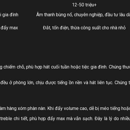
12-50 triệu+
i gia đình
Âm thanh bùng nổ, chuyên nghiệp, đầu tư lâu d
u đẩy max
Đắt, tốn điện, thừa công suất cho nhà nhỏ
ông chiếm chỗ, phù hợp hát cuối tuần hoặc tiệc gia đình. Chúng th
 đều ở phòng lớn, chịu được tiếng ồn nền và hát liên tục. Chú
làm hàng xóm phàn nàn. Khi đẩy volume cao, dễ bị méo tiếng hoặc 
treble chi tiết, phù hợp đẩy max mà vẫn sạch. Đây là lý do nhiề