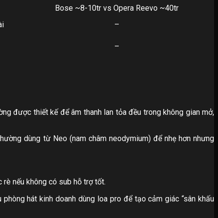
Bose ~8-10tr vs Opera Reevo ~40tr
ài
–
–
ường được thiết kế để âm thanh lan tỏa đều trong không gian mở,
ng thường dùng từ Neo (nam châm neodymium) để nhẹ hơn nhưng
rè nếu không có sub hỗ trợ tốt.
u phòng hát kinh doanh dùng loa pro để tạo cảm giác “sân khấu