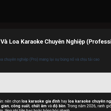
h Và Loa Karaoke Chuyên Nghiệp (Profess
oăn: nên chọn
loa karaoke gia đình
hay
loa karaoke chuyên ng
 gian
,
công suất
,
chất âm
và
độ bền
. Trong năm 2026, ranh gi
m, lãng phí tiền bạc hoặc hỏng hóc nhanh.