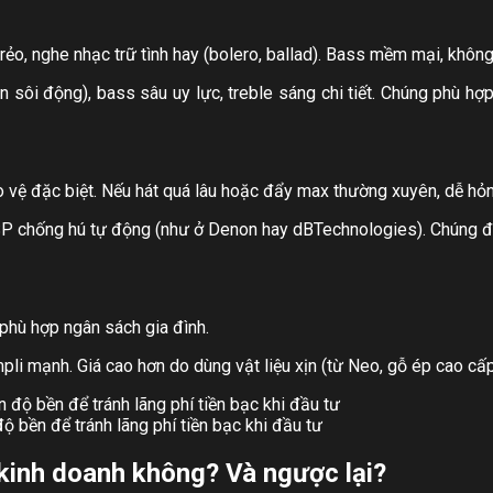
trẻo, nghe nhạc trữ tình hay (bolero, ballad). Bass mềm mại, không
n sôi động), bass sâu uy lực, treble sáng chi tiết. Chúng phù hợp
ảo vệ đặc biệt. Nếu hát quá lâu hoặc đẩy max thường xuyên, dễ hỏ
 DSP chống hú tự động (như ở Denon hay dBTechnologies). Chúng đ
 phù hợp ngân sách gia đình.
li mạnh. Giá cao hơn do dùng vật liệu xịn (từ Neo, gỗ ép cao cấp
độ bền để tránh lãng phí tiền bạc khi đầu tư
kinh doanh không? Và ngược lại?