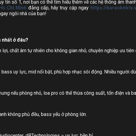
y tín số 1, nơi bạn có thể tìm hiểu thêm về các hệ thống âm tha
Hồ Chí Minh
đẳng cấp, hãy truy cập ngay
https://karaokektv.
ngay ngôi nhà của bạn!
n nhất ở đâu?
iện lợi, chất âm tự nhiên cho không gian nhỏ; chuyên nghiệp ưu tiên
ro bass uy lực, mid nổi bật, phù hợp nhạc sôi động. Nhiều người d
ưng nếu phòng nhỏ, loa pro có thể thừa công suất, tốn điện và b
hanh không phủ đều, bass yếu ở phòng lớn.
udiocenter, dBTechnologies – uy lực, bền bỉ.