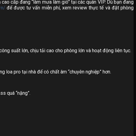
nh cao cấp đang “làm mưa làm gió” tại các quán VIP. Dù bạn đang
vn/
để được tư vấn miễn phí, xem review thực tế và đặt phòng
 công suất lớn, chịu tải cao cho phòng lớn và hoạt động liên tục.
ùng loa pro tại nhà để có chất âm “chuyên nghiệp” hơn.
ass quá “nặng”.