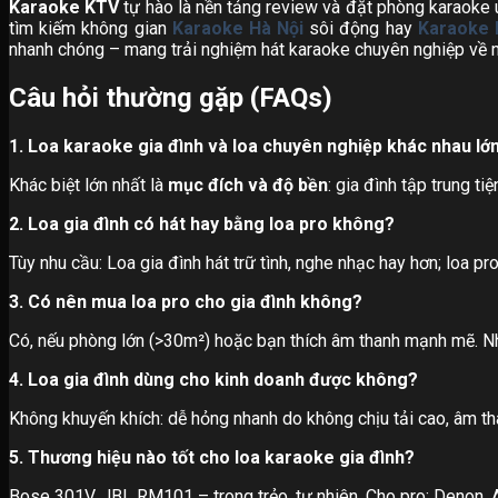
Karaoke KTV
tự hào là nền tảng review và đặt phòng karaoke u
tìm kiếm không gian
Karaoke Hà Nội
sôi động hay
Karaoke 
nhanh chóng – mang trải nghiệm hát karaoke chuyên nghiệp về 
Câu hỏi thường gặp (FAQs)
1. Loa karaoke gia đình và loa chuyên nghiệp khác nhau lớ
Khác biệt lớn nhất là
mục đích và độ bền
: gia đình tập trung t
2. Loa gia đình có hát hay bằng loa pro không?
Tùy nhu cầu: Loa gia đình hát trữ tình, nghe nhạc hay hơn; loa p
3. Có nên mua loa pro cho gia đình không?
Có, nếu phòng lớn (>30m²) hoặc bạn thích âm thanh mạnh mẽ. Nh
4. Loa gia đình dùng cho kinh doanh được không?
Không khuyến khích: dễ hỏng nhanh do không chịu tải cao, âm t
5. Thương hiệu nào tốt cho loa karaoke gia đình?
Bose 301V, JBL RM101 – trong trẻo, tự nhiên. Cho pro: Denon, A