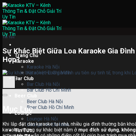
Skip
to
content
Tin Tức
Sự Khác Biệt Giữa Loa Karaoke Gia Đìn
Trang Chủ
Hợp?
Karaoke
Karaoke Hà Nội
Karaoke Hồ Chí Minh
Bar Club
Bar Club Hà Nội
Bar Club Hồ Chí Minh
Beer Club
Beer Club Hà Nội
Mục Lục
Beer Club Hồ Chí Minh
Lounge
Lounge Hà Nội
Khi lắp đặt dàn karaoke tại nhà, nhiều gia đình thường băn kh
Lounge Hồ Chí Minh
karaoke, nhưng sự khác biệt nằm ở
mục đích sử dụng
,
không
Tin Tức
active, nhưng vẫn có những điểm cốt lõi giúp bạn tránh mua nhầ