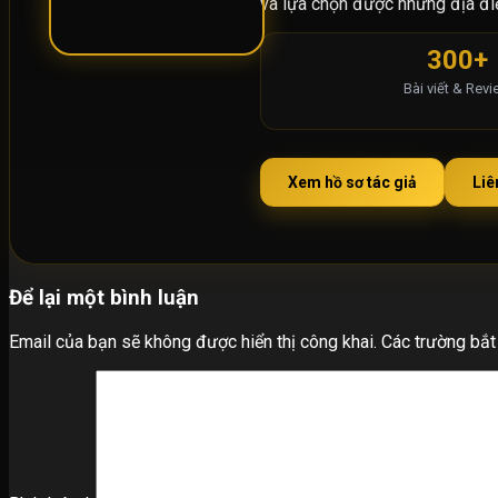
và lựa chọn được những địa điểm
300+
Bài viết & Rev
Xem hồ sơ tác giả
Liê
Để lại một bình luận
Email của bạn sẽ không được hiển thị công khai.
Các trường bắ