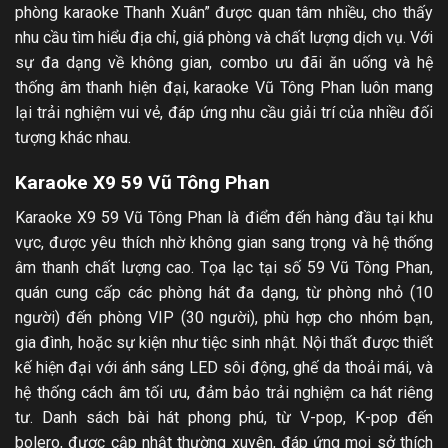
phòng karaoke Thanh Xuân” được quan tâm nhiều, cho thấy
nhu cầu tìm hiểu địa chỉ, giá phòng và chất lượng dịch vụ. Với
sự đa dạng về không gian, combo ưu đãi ăn uống và hệ
thống âm thanh hiện đại, karaoke Vũ Tông Phan luôn mang
lại trải nghiệm vui vẻ, đáp ứng nhu cầu giải trí của nhiều đối
tượng khác nhau.
Karaoke X9 59 Vũ Tông Phan
Karaoke X9 59 Vũ Tông Phan là điểm đến hàng đầu tại khu
vực, được yêu thích nhờ không gian sang trọng và hệ thống
âm thanh chất lượng cao. Tọa lạc tại số 59 Vũ Tông Phan,
quán cung cấp các phòng hát đa dạng, từ phòng nhỏ (10
người) đến phòng VIP (30 người), phù hợp cho nhóm bạn,
gia đình, hoặc sự kiện như tiệc sinh nhật. Nội thất được thiết
kế hiện đại với ánh sáng LED sôi động, ghế da thoải mái, và
hệ thống cách âm tối ưu, đảm bảo trải nghiệm ca hát riêng
tư. Danh sách bài hát phong phú, từ V-pop, K-pop đến
bolero, được cập nhật thường xuyên, đáp ứng mọi sở thích