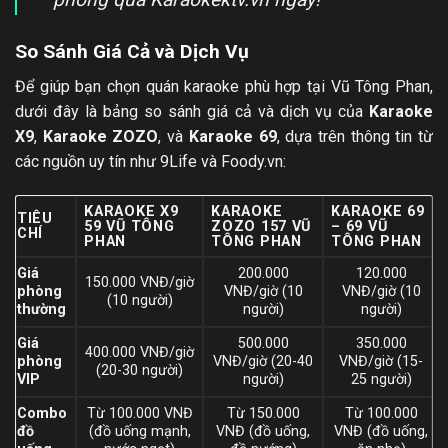
So Sánh Giá Cả và Dịch Vụ
Để giúp bạn chọn quán karaoke phù hợp tại Vũ Tông Phan,
dưới đây là bảng so sánh giá cả và dịch vụ của
Karaoke
X9
,
Karaoke ZOZO
, và
Karaoke 69
, dựa trên thông tin từ
các nguồn uy tín như 9Life và Foody.vn:
KARAOKE X9
KARAOKE
KARAOKE 69
TIÊU
59 VŨ TÔNG
ZOZO 157 VŨ
– 69 VŨ
CHÍ
PHAN
TÔNG PHAN
TÔNG PHAN
Giá
200.000
120.000
150.000 VNĐ/giờ
phòng
VNĐ/giờ (10
VNĐ/giờ (10
(10 người)
thường
người)
người)
Giá
500.000
350.000
400.000 VNĐ/giờ
phòng
VNĐ/giờ (20-40
VNĐ/giờ (15-
(20-30 người)
VIP
người)
25 người)
Combo
Từ 100.000 VNĐ
Từ 150.000
Từ 100.000
đồ
(đồ uống mạnh,
VNĐ (đồ uống,
VNĐ (đồ uống,