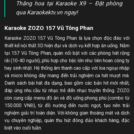
Thăng hoa tại Karaoke X9 – Đặt phòng
qua Karaokektv.vn ngay!
Karaoke ZOZO 157 Vũ Tông Phan
Karaoke ZOZO 157 Vũ Tông Phan là lựa chọn độc đáo với
thiết kế nội thất 3D hiện đại và dịch vụ kết hợp ăn uống. Nằm
tại 157 Vũ Tông Phan, quán nổi bật với các phòng hát rộng
rãi (10-40 người), phù hợp cho tiệc lớn như liên hoan công ty
hay sinh nhật. Hệ thống âm thanh cao cấp với loa ngoại nhập
và micro không dây mang đến trải nghiệm ca hát mượt mà.
Danh sách bài hát đa dạng, bao gồm các bản hit mới nhất,
đáp ứng nhu cầu từ nhạc trẻ đến nhạc truyền thống. ZOZO
còn cung cấp menu đồ ăn và đồ uống phong phú (combo từ
150.000 VNĐ), từ đồ nướng đến nước ngọt, tạo nên trải
nghiệm giải trí toàn diện. Với không gian thoáng mát và dịch
vụ chuyên nghiệp, quán thu hút đông đảo khách hàng, đặc
biệt vào cuối tuần.