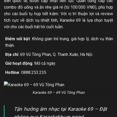
đến quốc tế, được cập nhật liên tục. Quán cung cấp các
combo đồ uống và ăn nhẹ giá rẻ (từ 100.000 VNĐ), phù hợp
cho các buổi tụ họp tiết kiệm. Với vị trí thuận lợi và review
tích cực về dịch vụ nhiệt tình, Karaoke 69 là lựa chọn tuyệt
vời cho các buổi hát hò cuối tuần.
Điểm nổi bật
: Không gian trẻ trung, giá hợp lý, dịch vụ thân
thiện.
Địa chỉ
: 69 Vũ Tông Phan, Q. Thanh Xuân, Hà Nội.
Giờ hoạt động
: Mở cả ngày.
Hotline
: 0888.253.235
Karaoke 69 – 69 Vũ Tông Phan
Tận hưởng âm nhạc tại Karaoke 69 – Đặt
phòng qua Karaokektv.vn ngay!