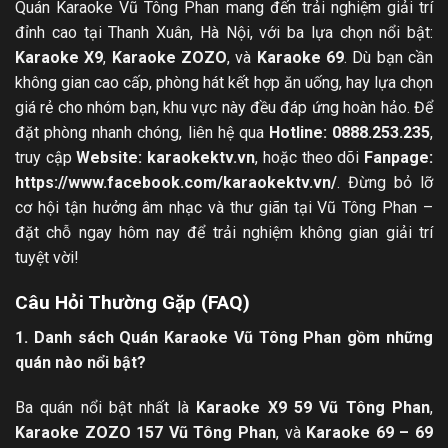
Quán Karaoke Vũ Tông Phan mang đến trải nghiệm giải trí
đỉnh cao tại Thanh Xuân, Hà Nội, với ba lựa chọn nổi bật:
Karaoke X9
,
Karaoke ZOZO
, và
Karaoke 69
. Dù bạn cần
không gian cao cấp, phòng hát kết hợp ăn uống, hay lựa chọn
giá rẻ cho nhóm bạn, khu vực này đều đáp ứng hoàn hảo. Để
đặt phòng nhanh chóng, liên hệ qua
Hotline: 0888.253.235
,
truy cập
Website:
karaokektv.vn
, hoặc theo dõi
Fanpage:
https://www.facebook.com/karaokektv.vn/
. Đừng bỏ lỡ
cơ hội tận hưởng âm nhạc và thư giãn tại Vũ Tông Phan –
đặt chỗ ngay hôm nay để trải nghiệm không gian giải trí
tuyệt vời!
Câu Hỏi Thường Gặp (FAQ)
1. Danh sách Quán Karaoke Vũ Tông Phan gồm những
quán nào nổi bật?
Ba quán nổi bật nhất là
Karaoke X9 59 Vũ Tông Phan
,
Karaoke ZOZO 157 Vũ Tông Phan
, và
Karaoke 69 – 69