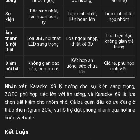
uống
nước ngọt)
đồ nướng)
ăn nhẹ)
Tiệc sinh nhật,
Sự
Tiệc sinh nhật,
Tiệc sinh nhật,
liên hoan công
kiện
liên hoan lớn
họp nhóm
ty
Âm
Loa hiện đại,
thanh
Loa JBL, nội thất
Loa ngoại nhập,
không gian trẻ
& nội
LED sang trọng
thiết kế 3D
trung
thất
Kết hợp ăn
Điểm
Không gian cao
Giá rẻ, phù hợp
uống, sức chứa
nổi bật
cấp, combo rẻ
sinh viên
lớn
Nhận xét
: Karaoke X9 lý tưởng cho sự kiện sang trọng,
ZOZO phù hợp tiệc lớn với ăn uống, và Karaoke 69 là lựa
chọn tiết kiệm cho nhóm nhỏ. Cả ba quán đều có ưu đãi giờ
thấp điểm (giảm 20%) và hỗ trợ đặt phòng nhanh qua hotline
hoặc website.
Kết Luận