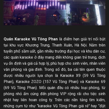
Quán Karaoke Vũ Tông Phan
là điểm hẹn giải trí nổi bật
tại khu vực Khương Trung, Thanh Xuân, Hà Nội. Nằm trên
tuyến phố sầm uất, gần nhiều trường đại học và khu dân cư,
các quán karaoke ở đây mang đến không gian trẻ trung, dịch
vụ ổn định và giá cả hợp lý, phù hợp cho sinh viên, nhân viên
văn phòng và gia đình. Trong số đó, ba cái tên quen thuộc
được nhiều người lựa chọn là Karaoke X9 (59 Vũ Tông
Phan), Karaoke ZOZO (157 Vũ Tông Phan) và Karaoke 69
(69 Vũ Tông Phan). Mỗi quán đều có nhiều loại phòng, từ
phòng nhỏ ấm cúng đến phòng VIP rộng rãi cho tiệc sinh
nhật hay liên hoan công ty. Trên các nền tảng tìm kiếm,
những cụm từ như “karaoke Vũ Tông Phan giá rẻ” hay “đặt