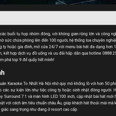
các buổi tụ họp nhóm đông, với không gian rộng lớn và công n
 nhờ sức chứa phòng lên đến 100 người, hệ thống loa chuyên nghiệp
ông ty hoặc gia đình, mở cửa 24/7 với menu bài hát đa dạng hơn 
h, kết hợp dịch vụ đồ uống và ưu đãi hấp dẫn qua hotline 0888.
m phá top 9 để quẩy hết mình!
nh
án Karaoke To Nhất Hà Nội nhờ quy mô khổng lồ với hơn 50 phò
 các sự kiện lớn như tiệc công ty hoặc sinh nhật đông người. 
 Surround 7.1 và màn hình LED 100 inch, cập nhật bài hát mới 
ật với cách âm tiêu chuẩn châu Âu, giúp khách hát thoải mái mà 
giác sang trọng như đang ở resort cao cấp.