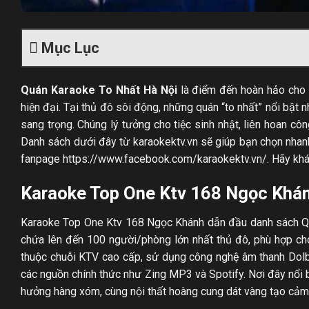
Mục Lục
Quán Karaoke To Nhất Hà Nội
là điểm đến hoàn hảo cho 
hiện đại. Tại thủ đô sôi động, những quán “to nhất” nổi bật
sang trọng. Chúng lý tưởng cho tiệc sinh nhật, liên hoan c
Danh sách dưới đây từ karaokektv.vn sẽ giúp bạn chọn nhan
fanpage https://www.facebook.com/karaokektv.vn/. Hãy khá
Karaoke Top One Ktv 168 Ngọc Khá
Karaoke Top One Ktv 168 Ngọc Khánh dẫn đầu danh sách Qu
chứa lên đến 100 người/phòng lớn nhất thủ đô, phù hợp cho
thuộc chuỗi KTV cao cấp, sử dụng công nghệ âm thanh Dolby
các nguồn chính thức như Zing MP3 và Spotify. Nơi đây nổi b
hưởng hàng xóm, cùng nội thất hoàng cung dát vàng tạo cảm 