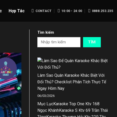
c
Hợp Tác
CONTACT
10:00 - 24:00
0888.253.235
Tìm kiếm
TÌM
Làm Sao Quán Karaoke Khác Biệt Với
Đối Thủ? Checklist Phân Tích Thực Tế
Ngay Hôm Nay
06/03/2026
Mục LụcKaraoke Top One Ktv 168
Ngọc KhánhKaraoke S Ktv 69 Trần Thái
TôngKaraoke Thượng Hải Ktv 229 Tây