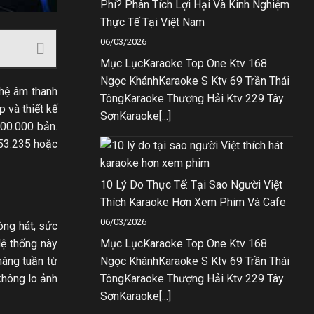
Phí? Phân Tích Lợi Hại Và Kinh Nghiệm
Thực Tế Tại Việt Nam
06/03/2026
Mục LụcKaraoke Top One Ktv 168
Ngọc KhánhKaraoke S Ktv 69 Trần Thái
ghệ âm thanh
TôngKaraoke Thượng Hải Ktv 229 Tây
 và thiết kế
SơnKaraoke[...]
100.000 bản.
253.235 hoặc
10 Lý Do Thực Tế: Tại Sao Người Việt
Thích Karaoke Hơn Xem Phim Và Cafe
06/03/2026
ng hát, sức
Hệ thống này
Mục LụcKaraoke Top One Ktv 168
hàng tuần từ
Ngọc KhánhKaraoke S Ktv 69 Trần Thái
không lo ảnh
TôngKaraoke Thượng Hải Ktv 229 Tây
SơnKaraoke[...]