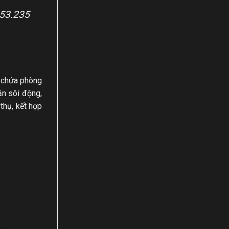
253.235
c chứa phòng
ần sôi động,
thụ, kết hợp