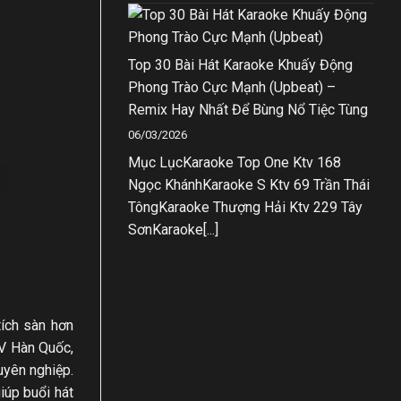
Top 30 Bài Hát Karaoke Khuấy Động
Phong Trào Cực Mạnh (Upbeat) –
Remix Hay Nhất Để Bùng Nổ Tiệc Tùng
06/03/2026
Mục LụcKaraoke Top One Ktv 168
Ngọc KhánhKaraoke S Ktv 69 Trần Thái
TôngKaraoke Thượng Hải Ktv 229 Tây
SơnKaraoke[...]
tích sàn hơn
TV Hàn Quốc,
uyên nghiệp.
iúp buổi hát