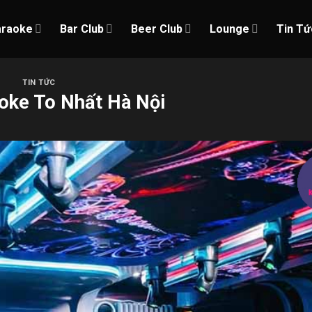
araoke
Bar Club
Beer Club
Lounge
Tin Tứ
TIN TỨC
oke To Nhất Hà Nội