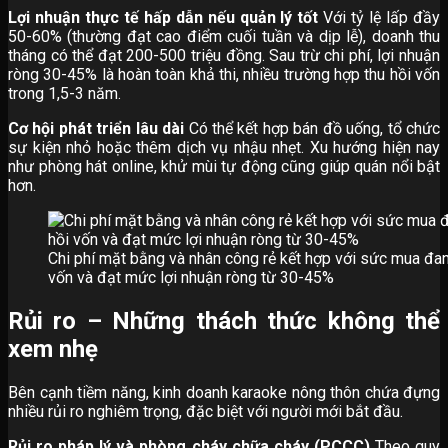
Lợi nhuận thực tế hấp dẫn nếu quản lý tốt
Với tỷ lệ lấp đầy
50-60% (thường đạt cao điểm cuối tuần và dịp lễ), doanh thu
tháng có thể đạt 200-500 triệu đồng. Sau trừ chi phí, lợi nhuận
ròng 30-45% là hoàn toàn khả thi, nhiều trường hợp thu hồi vốn
trong 1,5-3 năm.
Cơ hội phát triển lâu dài
Có thể kết hợp bán đồ uống, tổ chức
sự kiện nhỏ hoặc thêm dịch vụ nhậu nhẹt. Xu hướng hiện nay
như phòng hát online, khử mùi tự động cũng giúp quán nổi bật
hơn.
Chi phí mặt bằng và nhân công rẻ kết hợp với sức mua đan
vốn và đạt mức lợi nhuận ròng từ 30-45%
Rủi ro – Những thách thức không thể
xem nhẹ
Bên cạnh tiềm năng, kinh doanh karaoke nông thôn chứa đựng
nhiều rủi ro nghiêm trọng, đặc biệt với người mới bắt đầu.
Rủi ro pháp lý và phòng cháy chữa cháy (PCCC)
Theo quy