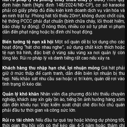
định hiện hành (Nghị định 148/2024/NĐ-CP), cơ sở karaoke
phải có giấy phép đủ điều kiện kinh doanh dịch vụ văn hóa và
an ninh trật tự. Phòng hát tối thiểu 20m², không được chốt cửa,
hệ thống PCCC phải đạt chuẩn (bình chữa cháy, lối thoát hiểm,
báo cháy tự động). Ở nông thôn, nhiều cơ sở tự phát vi phạm
dẫn đến phạt nặng hoặc bị đình chỉ hoạt động.
Biến tướng tệ nạn xã hội
Một số quán dễ bị lợi dụng cho các
hoạt động “hát cho nhau nghe”, sử dụng chất kích thích hoặc
tệ nạn trá hình, đặc biệt ở vùng sâu vùng xa nơi quản lý còn
lỏng lẻo. Rủi ro pháp lý và danh tiếng rất cao nếu xảy ra.
Khách hàng thu nhập hạn chế, lợi nhuận mỏng
Giá hát phải
giữ ở mức thấp để cạnh tranh, dẫn đến biên lợi nhuận bị thu
hẹp. Nếu khảo sát nhu cầu sai hoặc vị trí kém, quán dễ rơi vào
tình trạng lỗ kéo dài.
Quản lý khó khăn
Nhân viên địa phương đôi khi thiếu chuyên
nghiệp, khách say xỉn gây ồn ào, tiếng ồn ảnh hưởng hàng xóm
dẫn đến khiếu nại. Việc kiểm soát chặt chẽ đòi hỏi chủ quán
phải đầu tư thời gian và công sức lớn.
Rủi ro tài chính
Nếu đầu tư quá tay hoặc không dự phòng tốt,
thời gian thu hồi vốn có thể kéo dài 4-5 năm hoặc thậm chí