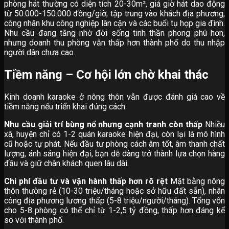
phòng hát thường có diện tích 20-30m², giá giờ hát dao động
từ 50.000-150.000 đồng/giờ, tập trung vào khách địa phương,
công nhân khu công nghiệp lân cận và các buổi tụ họp gia đình.
Nhu cầu đang tăng nhờ đời sống tinh thần phong phú hơn,
nhưng doanh thu phòng vẫn thấp hơn thành phố do thu nhập
người dân chưa cao.
Tiềm năng – Cơ hội lớn chờ khai thác
Kinh doanh karaoke ở nông thôn vẫn được đánh giá cao về
tiềm năng nếu triển khai đúng cách.
Nhu cầu giải trí bùng nổ nhưng cạnh tranh còn thấp
Nhiều
xã, huyện chỉ có 1-2 quán karaoke hiện đại, còn lại là mô hình
cũ hoặc tự phát. Nếu đầu tư phòng cách âm tốt, âm thanh chất
lượng, ánh sáng hiện đại, bạn dễ dàng trở thành lựa chọn hàng
đầu và giữ chân khách quen lâu dài.
Chi phí đầu tư và vận hành thấp hơn rõ rệt
Mặt bằng nông
thôn thường rẻ (10-30 triệu/tháng hoặc sở hữu đất sẵn), nhân
công địa phương lương thấp (5-8 triệu/người/tháng). Tổng vốn
cho 5-8 phòng có thể chỉ từ 1-2,5 tỷ đồng, thấp hơn đáng kể
so với thành phố.