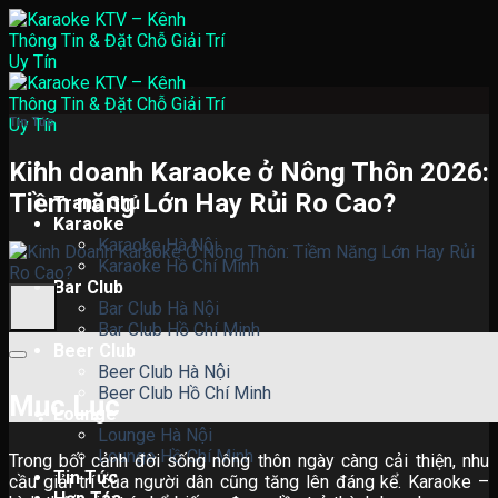
Skip
to
content
Tin Tức
Kinh doanh Karaoke ở Nông Thôn 2026:
Tiềm năng Lớn Hay Rủi Ro Cao?
Trang Chủ
Karaoke
Karaoke Hà Nội
Karaoke Hồ Chí Minh
Bar Club
Bar Club Hà Nội
Bar Club Hồ Chí Minh
Beer Club
Beer Club Hà Nội
Beer Club Hồ Chí Minh
Mục Lục
Lounge
Lounge Hà Nội
Lounge Hồ Chí Minh
Trong bối cảnh đời sống nông thôn ngày càng cải thiện, nhu
Tin Tức
cầu giải trí của người dân cũng tăng lên đáng kể. Karaoke –