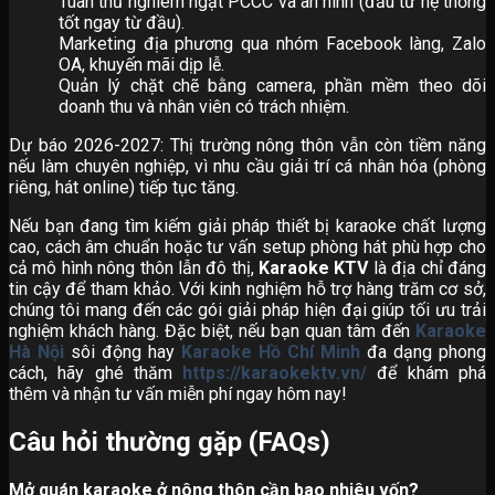
Tuân thủ nghiêm ngặt PCCC và an ninh (đầu tư hệ thống
tốt ngay từ đầu).
Marketing địa phương qua nhóm Facebook làng, Zalo
OA, khuyến mãi dịp lễ.
Quản lý chặt chẽ bằng camera, phần mềm theo dõi
doanh thu và nhân viên có trách nhiệm.
Dự báo 2026-2027: Thị trường nông thôn vẫn còn tiềm năng
nếu làm chuyên nghiệp, vì nhu cầu giải trí cá nhân hóa (phòng
riêng, hát online) tiếp tục tăng.
Nếu bạn đang tìm kiếm giải pháp thiết bị karaoke chất lượng
cao, cách âm chuẩn hoặc tư vấn setup phòng hát phù hợp cho
cả mô hình nông thôn lẫn đô thị,
Karaoke KTV
là địa chỉ đáng
tin cậy để tham khảo. Với kinh nghiệm hỗ trợ hàng trăm cơ sở,
chúng tôi mang đến các gói giải pháp hiện đại giúp tối ưu trải
nghiệm khách hàng. Đặc biệt, nếu bạn quan tâm đến
Karaoke
Hà Nội
sôi động hay
Karaoke Hồ Chí Minh
đa dạng phong
cách, hãy ghé thăm
https://karaokektv.vn/
để khám phá
thêm và nhận tư vấn miễn phí ngay hôm nay!
Câu hỏi thường gặp (FAQs)
Mở quán karaoke ở nông thôn cần bao nhiêu vốn?