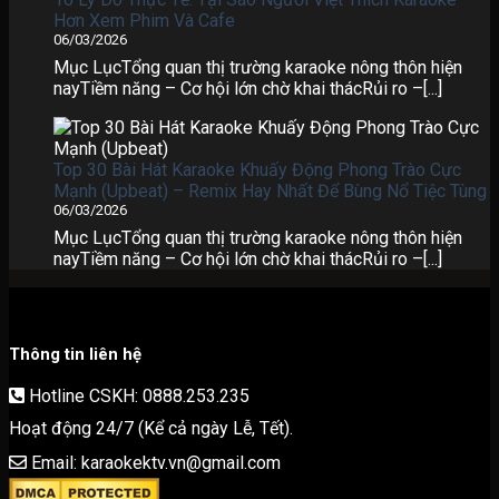
Hơn Xem Phim Và Cafe
06/03/2026
Mục LụcTổng quan thị trường karaoke nông thôn hiện
nayTiềm năng – Cơ hội lớn chờ khai thácRủi ro –[...]
Top 30 Bài Hát Karaoke Khuấy Động Phong Trào Cực
Mạnh (Upbeat) – Remix Hay Nhất Để Bùng Nổ Tiệc Tùng
06/03/2026
Mục LụcTổng quan thị trường karaoke nông thôn hiện
nayTiềm năng – Cơ hội lớn chờ khai thácRủi ro –[...]
Thông tin liên hệ
Hotline CSKH: 0888.253.235
Hoạt động 24/7 (Kể cả ngày Lễ, Tết).
Email: karaokektv.vn@gmail.com