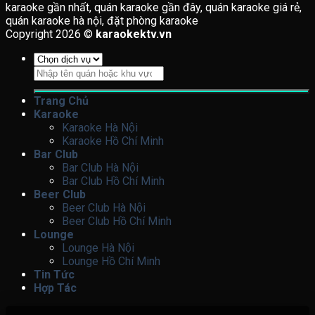
karaoke gần nhất, quán karaoke gần đây, quán karaoke giá rẻ,
quán karaoke hà nội, đặt phòng karaoke
Copyright 2026 ©
karaokektv.vn
Tìm
kiếm:
Trang Chủ
Karaoke
Karaoke Hà Nội
Karaoke Hồ Chí Minh
Bar Club
Bar Club Hà Nội
Bar Club Hồ Chí Minh
Beer Club
Beer Club Hà Nội
Beer Club Hồ Chí Minh
Lounge
Lounge Hà Nội
Lounge Hồ Chí Minh
Tin Tức
Hợp Tác