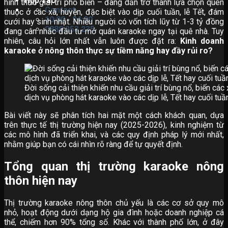
Hợp Tác
hình thức giải trí phổ biến – đang dần trở thành lựa chọn quen
Contact
thuộc ở các xã, huyện, đặc biệt vào dịp cuối tuần, lễ Tết, đám
10:00 - 24:00
cưới hay sinh nhật. Nhiều người có vốn tích lũy từ 1-3 tỷ đồng
0888.253.235
đang cân nhắc đầu tư mở quán karaoke ngay tại quê nhà. Tuy
nhiên, câu hỏi lớn nhất vẫn luôn được đặt ra:
Kinh doanh
karaoke ở nông thôn thực sự tiềm năng hay đầy rủi ro?
Đời sống cải thiện khiến nhu cầu giải trí bùng nổ, biến các
dịch vụ phòng hát karaoke vào các dịp lễ, Tết hay cuối tuầ
Bài viết này sẽ phân tích hai mặt một cách khách quan, dựa
trên thực tế thị trường hiện nay (2025-2026), kinh nghiệm từ
các mô hình đã triển khai, và các quy định pháp lý mới nhất,
nhằm giúp bạn có cái nhìn rõ ràng để tự quyết định.
Tổng quan thị trường karaoke nông
thôn hiện nay
Thị trường karaoke nông thôn chủ yếu là các cơ sở quy mô
nhỏ, hoạt động dưới dạng hộ gia đình hoặc doanh nghiệp cá
thể, chiếm hơn 90% tổng số. Khác với thành phố lớn, ở đây