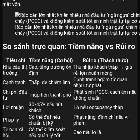
mất vốn.
Rào cản lớn nhất khiến nhiều nhà đầu tư “ngã ngựa” chính 
cháy (PCCC) và không kiểm soát tốt an ninh trật tự tại cơ 
So sánh trực quan: Tiềm năng vs Rủi ro
Tiêu chí
Tiềm năng (Cơ hội)
Rủi ro (Thách thức)
Nhu cầu thị
Cao, tăng trưởng ổn
Thu nhập khách thấp → giá
trường
định
rẻ, lợi nhuận mỏng
Cạnh tranh ngầm từ quán
Cạnh tranh
Thấp, dễ chiếm lĩnh
nhậu, tự phát
Chi phí đầu
Phát sinh PCCC, cách âm nếu
Thấp hơn thành phố
tư
không chuẩn
30-45% nếu hút
Lợi nhuận
Lỗ nếu occupancy thấp
khách
Có thể đạt nếu
Phạt nặng, đình chỉ nếu vi
Pháp lý
chuẩn bị kỹ
phạm
Tệ nạn xã
Có thể kiểm soát
Cao nếu lơ là
hội
nếu quản lý tốt