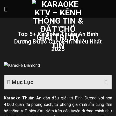
Skip
to
content
TIN TỨC
Top 5+ Karaoke Thuận An Bình
Dương Được Check-in Nhiều Nhất
2025
Mục Lục
Karaoke Thuận An
dẫn đầu giải trí Bình Dương với hơn
4.000 quán đa phong cách, từ phòng gia đình ấm cúng đến
hệ thống VIP hiện đại. Nằm trên các tuyến đường chính như