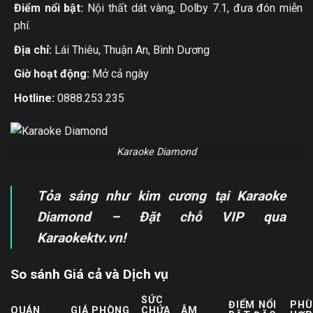
Điểm nổi bật:
Nội thất dát vàng, Dolby 7.1, đưa đón miễn
phí.
Địa chỉ:
Lái Thiêu, Thuận An, Bình Dương
Giờ hoạt động:
Mở cả ngày
Hotline:
0888.253.235
Karaoke Diamond
Tỏa sáng như kim cương tại Karaoke
Diamond – Đặt chỗ VIP qua
Karaokektv.vn!
So sánh Giá cả và Dịch vụ
SỨC
ĐIỂM NỔI
PHÙ
QUÁN
GIÁ PHÒNG
CHỨA
ÂM