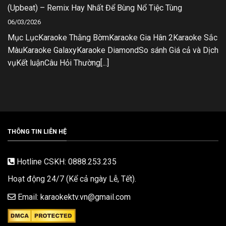
(Upbeat) – Remix Hay Nhất Để Bùng Nổ Tiệc Tùng
06/03/2026
Mục LụcKaraoke Thằng BờmKaraoke Gia Hân 2Karaoke Sắc
MàuKaraoke GalaxyKaraoke DiamondSo sánh Giá cả và Dịch
vụKết luậnCâu Hỏi Thường[...]
THÔNG TIN LIÊN HỆ
Hotline CSKH: 0888.253.235
Hoạt động 24/7 (Kể cả ngày Lễ, Tết).
Email: karaokektv.vn@gmail.com