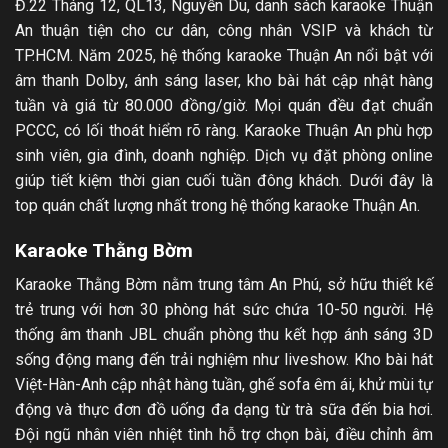
Đ.22 Tháng 12, QL13, Nguyễn Du, danh sách karaoke Thuận
An thuận tiện cho cư dân, công nhân VSIP và khách từ
TP.HCM. Năm 2025, hệ thống karaoke Thuận An nổi bật với
âm thanh Dolby, ánh sáng laser, kho bài hát cập nhật hàng
tuần và giá từ 80.000 đồng/giờ. Mọi quán đều đạt chuẩn
PCCC, có lối thoát hiểm rõ ràng. Karaoke Thuận An phù hợp
sinh viên, gia đình, doanh nghiệp. Dịch vụ đặt phòng online
giúp tiết kiệm thời gian cuối tuần đông khách. Dưới đây là
top quán chất lượng nhất trong hệ thống karaoke Thuận An.
Karaoke Thằng Bờm
Karaoke Thằng Bờm nằm trung tâm An Phú, sở hữu thiết kế
trẻ trung với hơn 30 phòng hát sức chứa 10-50 người. Hệ
thống âm thanh JBL chuẩn phòng thu kết hợp ánh sáng 3D
sống động mang đến trải nghiệm như liveshow. Kho bài hát
Việt-Hàn-Anh cập nhật hàng tuần, ghế sofa êm ái, khử mùi tự
động và thực đơn đồ uống đa dạng từ trà sữa đến bia hơi.
Đội ngũ nhân viên nhiệt tình hỗ trợ chọn bài, điều chỉnh âm