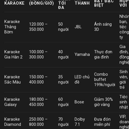
BẬT ĐẶC
HỢP
KARAOKE
(ĐỒNG/GIỜ)
TỐI
THANH
BIỆT
VỚI
ĐA
Nhó
Karaoke
bạn,
120.000 –
50
Ánh sáng
Thằng
JBL
tiệc
350.000
người
3D
Bờm
côn
ty
Gia
Karaoke
100.000 –
40
Thực đơn
đình,
Yamaha
Gia Hân 2
300.000
người
gia đình
đồn
nghi
Sinh
Combo
Karaoke
150.000 –
35
LED chủ
viên,
buffet
Sắc Màu
400.000
người
đề
giới
199k/người
trẻ
Tiệc
Karaoke
180.000 –
60
Giảm 30%
Bose
sinh
Galaxy
450.000
người
giờ vàng
nhật
VIP,
Karaoke
250.000 –
70
Dolby
Đưa đón
doan
Diamond
800.000
người
7.1
miễn phí
nghi