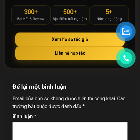
300+
500+
5+
Bài viết & Review
Địa điểm trải nghiệm
Năm hoạt động
Xem hồ sơ tác giả
Liên hệ hợp tác
Để lại một bình luận
Email của bạn sẽ không được hiển thị công khai.
Các
trường bắt buộc được đánh dấu
*
Bình luận
*