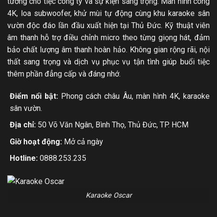
tưởng cho tiệc công ty và sự kiện sang trọng. Màn hình cong
4K, loa subwoofer, khử mùi tự động cùng khu karaoke sân
vườn độc đáo lần đầu xuất hiện tại Thủ Đức. Kỹ thuật viên
âm thanh hỗ trợ điều chỉnh micro theo từng giọng hát, đảm
bảo chất lượng âm thanh hoàn hảo. Không gian rộng rãi, nội
thất sang trọng và dịch vụ phục vụ tận tình giúp buổi tiệc
thêm phần đẳng cấp và đáng nhớ.
Điểm nổi bật:
Phong cách châu Âu, màn hình 4K, karaoke
sân vườn.
Địa chỉ:
50 Võ Văn Ngân, Bình Thọ, Thủ Đức, TP. HCM
Giờ hoạt động:
Mở cả ngày
Hotline:
0888.253.235
Karaoke Oscar