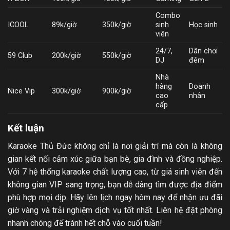
Combo
ICOOL
89k/giờ
350k/giờ
sinh
Học sinh
viên
24/7,
Dân chơi
59 Club
200k/giờ
550k/giờ
DJ
đêm
Nhà
hàng
Doanh
Nice Vip
300k/giờ
900k/giờ
cao
nhân
cấp
Kết luận
Karaoke Thủ Đức không chỉ là nơi giải trí mà còn là không
gian kết nối cảm xúc giữa bạn bè, gia đình và đồng nghiệp.
Với 7 hệ thống karaoke chất lượng cao, từ giá sinh viên đến
không gian VIP sang trọng, bạn dễ dàng tìm được địa điểm
phù hợp mọi dịp. Hãy lên lịch ngay hôm nay để nhận ưu đãi
giờ vàng và trải nghiệm dịch vụ tốt nhất. Liên hệ đặt phòng
nhanh chóng để tránh hết chỗ vào cuối tuần!