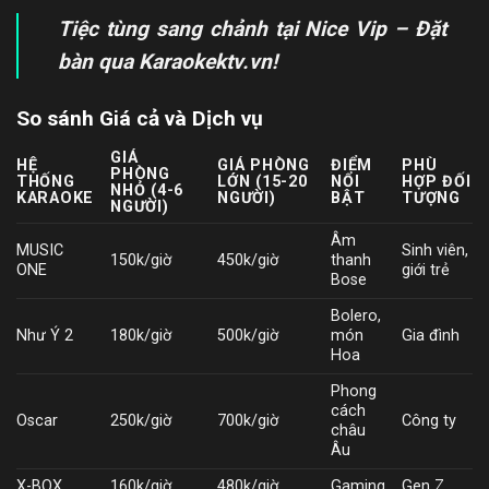
Tiệc tùng sang chảnh tại Nice Vip – Đặt
bàn qua Karaokektv.vn!
So sánh Giá cả và Dịch vụ
GIÁ
HỆ
GIÁ PHÒNG
ĐIỂM
PHÙ
PHÒNG
THỐNG
LỚN (15-20
NỔI
HỢP ĐỐI
NHỎ (4-6
KARAOKE
NGƯỜI)
BẬT
TƯỢNG
NGƯỜI)
Âm
MUSIC
Sinh viên,
150k/giờ
450k/giờ
thanh
ONE
giới trẻ
Bose
Bolero,
Như Ý 2
180k/giờ
500k/giờ
món
Gia đình
Hoa
Phong
cách
Oscar
250k/giờ
700k/giờ
Công ty
châu
Âu
X-BOX
160k/giờ
480k/giờ
Gaming
Gen Z