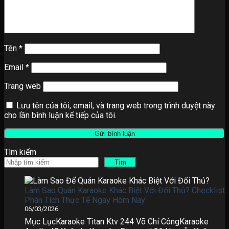
Tên
*
Email
*
Trang web
Lưu tên của tôi, email, và trang web trong trình duyệt này
cho lần bình luận kế tiếp của tôi.
Tìm kiếm
Tìm
Làm Sao Quán Karaoke Khác Biệt Với Đối Thủ? Checklist
Phân Tích Thực Tế Ngay Hôm Nay
06/03/2026
Mục LụcKaraoke Titan Ktv 244 Võ Chí CôngKaraoke