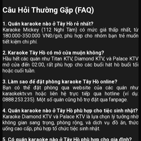
Câu Hỏi Thường Gặp (FAQ)
1. Quán karaoke nào ở Tây Hồ rẻ nhất?
Karaoke Mickey (112 Nghi Tàm) có mức giá thấp nhất, từ
180.000-350.000 VNĐ/giờ, phù hợp cho nhóm bạn trẻ muốn
tiết kiệm chi phí.
2. Karaoke Tây Hồ có mở cửa muộn không?
Hầu hết các quán như Titan KTV, Diamond KTV, và Palace KTV
mở cửa đến 02:00, rất phù hợp cho các buổi hát hò buổi tối
hoặc cuối tuần.
3. Làm sao để đặt phòng karaoke Tây Hồ online?
Bạn có thể đặt phòng qua website của các quán như
karaokektv.vn hoặc liên hệ trực tiếp qua hotline (ví dụ:
0888.253.235). Một số quán cũng hỗ trợ đặt qua fanpage.
4. Quán karaoke nào ở Tây Hồ phù hợp cho tiệc sinh nhật?
Karaoke Diamond KTV và Palace KTV là lựa chọn lý tưởng nhờ
không gian sang trọng, phòng rộng, và dịch vụ đồ ăn, thức
uống cao cấp, phù hợp tổ chức tiệc sinh nhật.
5. Có quán karaoke nào ở Tây Hồ phù hợp cho gia đình?