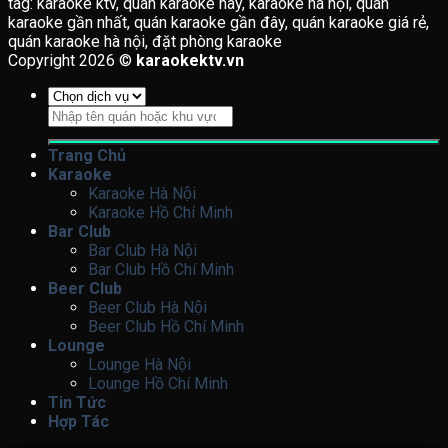
tag: karaoke ktv, quán karaoke hay, karaoke hà nội, quán
karaoke gần nhất, quán karaoke gần đây, quán karaoke giá rẻ,
quán karaoke hà nội, đặt phòng karaoke
Copyright 2026 ©
karaokektv.vn
Tìm
kiếm:
Trang Chủ
Karaoke
Karaoke Hà Nội
Karaoke Hồ Chí Minh
Bar Club
Bar Club Hà Nội
Bar Club Hồ Chí Minh
Beer Club
Beer Club Hà Nội
Beer Club Hồ Chí Minh
Lounge
Lounge Hà Nội
Lounge Hồ Chí Minh
Tin Tức
Hợp Tác