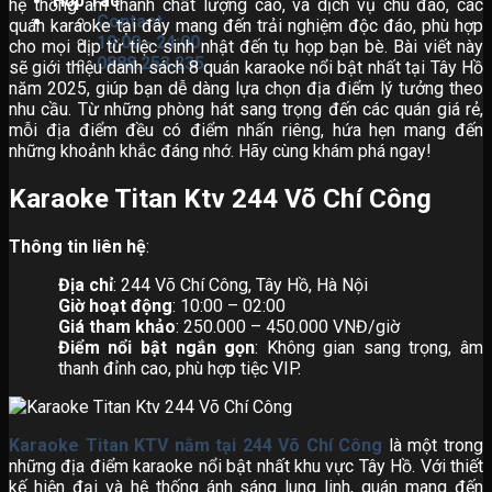
Hợp Tác
hệ thống âm thanh chất lượng cao, và dịch vụ chu đáo, các
Contact
quán karaoke tại đây mang đến trải nghiệm độc đáo, phù hợp
10:00 - 24:00
cho mọi dịp từ tiệc sinh nhật đến tụ họp bạn bè. Bài viết này
0888.253.235
sẽ giới thiệu danh sách 8 quán karaoke nổi bật nhất tại Tây Hồ
năm 2025, giúp bạn dễ dàng lựa chọn địa điểm lý tưởng theo
nhu cầu. Từ những phòng hát sang trọng đến các quán giá rẻ,
mỗi địa điểm đều có điểm nhấn riêng, hứa hẹn mang đến
những khoảnh khắc đáng nhớ. Hãy cùng khám phá ngay!
Karaoke Titan Ktv 244 Võ Chí Công
Thông tin liên hệ
:
Địa chỉ
: 244 Võ Chí Công, Tây Hồ, Hà Nội
Giờ hoạt động
: 10:00 – 02:00
Giá tham khảo
: 250.000 – 450.000 VNĐ/giờ
Điểm nổi bật ngắn gọn
: Không gian sang trọng, âm
thanh đỉnh cao, phù hợp tiệc VIP.
Karaoke Titan KTV nằm tại 244 Võ Chí Công
là một trong
những địa điểm karaoke nổi bật nhất khu vực Tây Hồ. Với thiết
kế hiện đại và hệ thống ánh sáng lung linh, quán mang đến