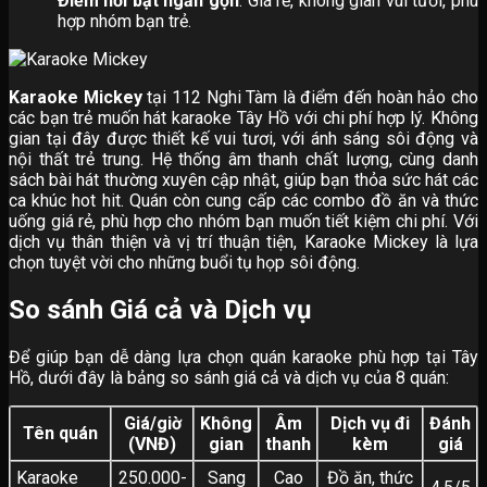
Điểm nổi bật ngắn gọn
: Giá rẻ, không gian vui tươi, phù
hợp nhóm bạn trẻ.
Karaoke Mickey
tại 112 Nghi Tàm là điểm đến hoàn hảo cho
các bạn trẻ muốn hát karaoke Tây Hồ với chi phí hợp lý. Không
gian tại đây được thiết kế vui tươi, với ánh sáng sôi động và
nội thất trẻ trung. Hệ thống âm thanh chất lượng, cùng danh
sách bài hát thường xuyên cập nhật, giúp bạn thỏa sức hát các
ca khúc hot hit. Quán còn cung cấp các combo đồ ăn và thức
uống giá rẻ, phù hợp cho nhóm bạn muốn tiết kiệm chi phí. Với
dịch vụ thân thiện và vị trí thuận tiện, Karaoke Mickey là lựa
chọn tuyệt vời cho những buổi tụ họp sôi động.
So sánh Giá cả và Dịch vụ
Để giúp bạn dễ dàng lựa chọn quán karaoke phù hợp tại Tây
Hồ, dưới đây là bảng so sánh giá cả và dịch vụ của 8 quán:
Giá/giờ
Không
Âm
Dịch vụ đi
Đánh
Tên quán
(VNĐ)
gian
thanh
kèm
giá
Karaoke
250.000-
Sang
Cao
Đồ ăn, thức