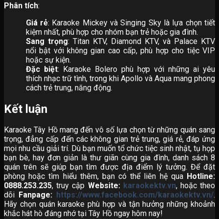
Phân tích
:
Giá rẻ
: Karaoke Mickey và Singing Sky là lựa chọn tiết
kiệm nhất, phù hợp cho nhóm bạn trẻ hoặc gia đình.
Sang trọng
: Titan KTV, Diamond KTV, và Palace KTV
nổi bật với không gian cao cấp, phù hợp cho tiệc VIP
hoặc sự kiện.
Đặc biệt
: Karaoke Bolero phù hợp với những ai yêu
thích nhạc trữ tình, trong khi Apollo và Aqua mang phong
cách trẻ trung, năng động.
Kết luận
Karaoke Tây Hồ mang đến vô số lựa chọn từ những quán sang
trọng, đẳng cấp đến các không gian trẻ trung, giá rẻ, đáp ứng
mọi nhu cầu giải trí. Dù bạn muốn tổ chức tiệc sinh nhật, tụ họp
bạn bè, hay đơn giản là thư giãn cùng gia đình, danh sách 8
quán trên sẽ giúp bạn tìm được địa điểm lý tưởng. Để đặt
phòng hoặc tìm hiểu thêm, bạn có thể liên hệ qua
Hotline:
0888.253.235
, truy cập
Website:
karaokektv.vn
, hoặc theo
dõi
Fanpage:
https://www.facebook.com/karaokektv.vn/
.
Hãy chọn quán karaoke phù hợp và tận hưởng những khoảnh
khắc hát hò đáng nhớ tại Tây Hồ ngay hôm nay!