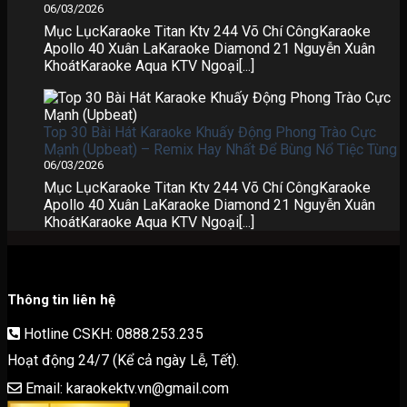
06/03/2026
Mục LụcKaraoke Titan Ktv 244 Võ Chí CôngKaraoke
Apollo 40 Xuân LaKaraoke Diamond 21 Nguyễn Xuân
KhoátKaraoke Aqua KTV Ngoại[...]
Top 30 Bài Hát Karaoke Khuấy Động Phong Trào Cực
Mạnh (Upbeat) – Remix Hay Nhất Để Bùng Nổ Tiệc Tùng
06/03/2026
Mục LụcKaraoke Titan Ktv 244 Võ Chí CôngKaraoke
Apollo 40 Xuân LaKaraoke Diamond 21 Nguyễn Xuân
KhoátKaraoke Aqua KTV Ngoại[...]
Thông tin liên hệ
Hotline CSKH: 0888.253.235
Hoạt động 24/7 (Kể cả ngày Lễ, Tết).
Email: karaokektv.vn@gmail.com