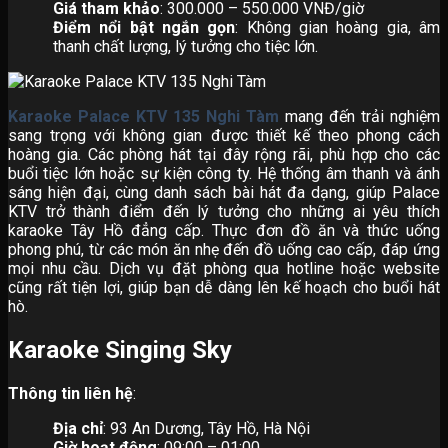
Giá tham khảo
: 300.000 – 550.000 VNĐ/giờ
Điểm nổi bật ngắn gọn
: Không gian hoàng gia, âm
thanh chất lượng, lý tưởng cho tiệc lớn.
Karaoke Palace KTV 135 Nghi Tàm
mang đến trải nghiệm
sang trọng với không gian được thiết kế theo phong cách
hoàng gia. Các phòng hát tại đây rộng rãi, phù hợp cho các
buổi tiệc lớn hoặc sự kiện công ty. Hệ thống âm thanh và ánh
sáng hiện đại, cùng danh sách bài hát đa dạng, giúp Palace
KTV trở thành điểm đến lý tưởng cho những ai yêu thích
karaoke Tây Hồ đẳng cấp. Thực đơn đồ ăn và thức uống
phong phú, từ các món ăn nhẹ đến đồ uống cao cấp, đáp ứng
mọi nhu cầu. Dịch vụ đặt phòng qua hotline hoặc website
cũng rất tiện lợi, giúp bạn dễ dàng lên kế hoạch cho buổi hát
hò.
Karaoke Singing Sky
Thông tin liên hệ
:
Địa chỉ
: 93 An Dương, Tây Hồ, Hà Nội
Giờ hoạt động
: 09:00 – 01:00