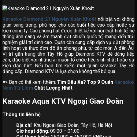
Karaoke Diamond 21 Nguyễn Xuân Khoát
nổi bật với không
gian sang trọng, phù hợp cho các buổi tiệc cao cấp hoặc sự
kiện công ty. Các phòng hát được thiết kế với nội thất tinh tế, hệ
thống ánh sáng và âm thanh đạt chuẩn quốc tế, mang đến trải
nghiệm giải trí đỉnh cao. Quán còn cung cấp dịch vụ đặt phòng
linh hoạt và thực đơn đồ ăn phong phú, từ các món Á đến Âu.
Vị trí gần trung tâm Tây Hồ giúp Diamond KTV dễ dàng tiếp
cận, đặc biệt với những ai muốn tổ chức tiệc sinh nhật hoặc sự
kiện đặc biệt. Nếu bạn tìm kiếm một quán karaoke Tây Hồ
đẳng cấp, Diamond KTV là lựa chọn không thể bỏ qua.
=> Bạn có thể xem tthêm:
Tìm Đâu Xa? Top 9 Quán
Karaoke
Nam Từ Liêm
Chất Lượng Nhất
Karaoke Aqua KTV Ngoại Giao Đoàn
Thông tin liên hệ
:
Địa chỉ
: Khu Ngoại Giao Đoàn, Tây Hồ, Hà Nội
Giờ hoạt động
: 09:00 – 01:00
Giá tham khảo
: 250.000 – 450.000 VNĐ/giờ