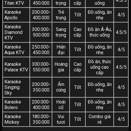
4.5/5
Titan KTV
450.000
trọng
cấp
uống
Karaoke
200.000-
Trẻ
Đồ uống, ăn
Tốt
4/5
Apollo
400.000
trung
nhẹ
Karaoke
300.000-
Sang
Cao
Đồ ăn Á-Âu,
Diamond
4.5/5
500.000
trọng
cấp
thức uống
KTV
Karaoke
250.000-
Hiện
Đồ uống, ăn
Tốt
4/5
Aqua KTV
450.000
đại
nhẹ
Đồ ăn, thức
Karaoke
300.000-
Hoàng
Cao
uống cao
4.5/5
Palace KTV
550.000
gia
cấp
cấp
Karaoke
200.000-
Ấm
Đồ uống, ăn
Singing
Tốt
4/5
350.000
cúng
nhẹ
Sky
Karaoke
200.000-
Hoài
Đồ uống, ăn
Tốt
4/5
Bolero
400.000
cổ
nhẹ
Karaoke
180.000-
Vui
Combo giá
Tốt
4/5
Mickey
350.000
tươi
rẻ