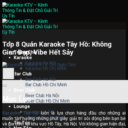
Skip
to
content
Tin Tức
Top 8 Quán Karaoke Tây Hồ: Không
Gian Đẹp, Vibe Hết Sảy
Trang Chủ
Karaoke
Karaoke Hà Nội
Karaoke Hồ Chí Minh
Bar Club
Bar Club Hà Nội
Bar Club Hồ Chí Minh
Beer Club
Beer Club Hà Nội
Mục Lục
Beer Club Hồ Chí Minh
Lounge
Lounge Hà Nội
Karaoke Tây Hồ
luôn là lựa chọn hàng đầu cho những ai
Lounge Hồ Chí Minh
muốn tận hưởng những phút giây giải trí sôi động bên bạn bè
Tin Tức
và gia đình tại khu vực Hồ Tây, Hà Nội. Với không gian hiện đại,