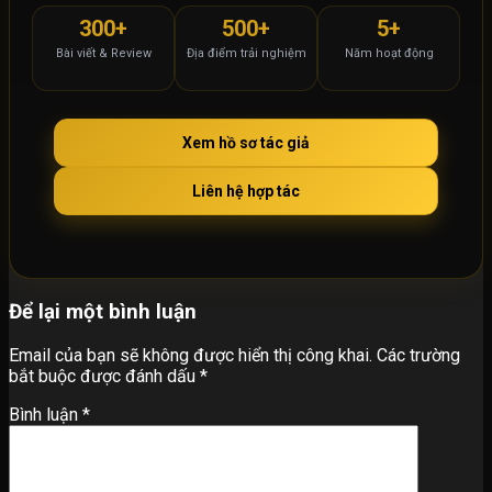
300+
500+
5+
Bài viết & Review
Địa điểm trải nghiệm
Năm hoạt động
Xem hồ sơ tác giả
Liên hệ hợp tác
Để lại một bình luận
Email của bạn sẽ không được hiển thị công khai.
Các trường
bắt buộc được đánh dấu
*
Bình luận
*