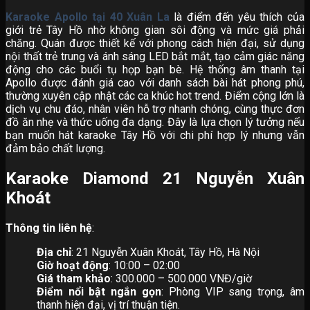
Karaoke Apollo tại 40 Xuân La
là điểm đến yêu thích của
giới trẻ Tây Hồ nhờ không gian sôi động và mức giá phải
chăng. Quán được thiết kế với phong cách hiện đại, sử dụng
nội thất trẻ trung và ánh sáng LED bắt mắt, tạo cảm giác năng
động cho các buổi tụ họp bạn bè. Hệ thống âm thanh tại
Apollo được đánh giá cao với danh sách bài hát phong phú,
thường xuyên cập nhật các ca khúc hot trend. Điểm cộng lớn là
dịch vụ chu đáo, nhân viên hỗ trợ nhanh chóng, cùng thực đơn
đồ ăn nhẹ và thức uống đa dạng. Đây là lựa chọn lý tưởng nếu
bạn muốn hát karaoke Tây Hồ với chi phí hợp lý nhưng vẫn
đảm bảo chất lượng.
Karaoke Diamond 21 Nguyễn Xuân
Khoát
Thông tin liên hệ
:
Địa chỉ
: 21 Nguyễn Xuân Khoát, Tây Hồ, Hà Nội
Giờ hoạt động
: 10:00 – 02:00
Giá tham khảo
: 300.000 – 500.000 VNĐ/giờ
Điểm nổi bật ngắn gọn
: Phòng VIP sang trọng, âm
thanh hiện đại, vị trí thuận tiện.