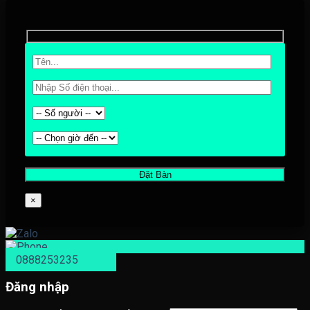
×
0888253235
Đăng nhập