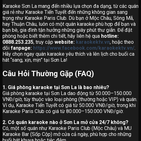
Karaoke Sơn La mang đến nhiều lựa chọn đa dạng, từ các quán
giá rẻ như Karaoke Tiến Tuyết đến những không gian sang
trọng như Karaoke Paris Club. Dù bạn ở Mộc Châu, Sông Mã,
hay Thuận Châu, luôn có một quán karaoke phù hợp để bạn và
bạn bè, gia đình tận hưởng những giây phút thư giãn. Để đặt
phòng hoặc biết thêm chi tiết, hãy liên hệ qua
hotline:
0888.253.235
, truy cập
website:
karaokektv.vn
, hoặc theo
dõi
fanpage:
https://www.facebook.com/karaokektv.vn/
.
Hãy chọn ngay quán karaoke yêu thích và lên lịch cho buổi ca
hát “sang, xịn, mịn” tại Sơn La!
Câu Hỏi Thường Gặp (FAQ)
1. Giá phòng karaoke tại Sơn La là bao nhiêu?
Giá phòng karaoke tại Sơn La dao động từ 50.000–150.000
VNĐ/giờ, tùy thuộc vào loại phòng (thường hoặc VIP) và quán.
Ví dụ, Karaoke Tiến Tuyết có giá từ 50.000 VNĐ/giờ, trong khi
Karaoke Paris Club có giá từ 80.000–150.000 VNĐ/giờ.
2. Có quán karaoke nào ở Sơn La mở cửa 24/7 không?
Có, một số quán như Karaoke Paris Club (Mộc Châu) và MU
Karaoke Bar (Sốp Cộp) mở cửa cả ngày, phù hợp cho những
buổi hát khuya hoặc tiệc đêm.