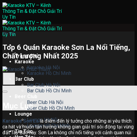
Skip
to
content
Tin Tức
Top 6 Quán Karaoke Sơn La Nổi Tiếng,
Chất Lượng Nhất 2025
Trang Chủ
Karaoke
Karaoke Hà Nội
Karaoke Hồ Chí Minh
Bar Club
Bar Club Hà Nội
Bar Club Hồ Chí Minh
Beer Club
Beer Club Hà Nội
Mục Lục
Beer Club Hồ Chí Minh
Lounge
Lounge Hà Nội
Karaoke Sơn La
là điểm đến lý tưởng cho những ai yêu thích
Lounge Hồ Chí Minh
ca hát và muốn tận hưởng không gian giải trí sôi động tại vùng
Tin Tức
đất Tây Bắc này. Sơn La không chỉ nổi tiếng với cảnh quan núi