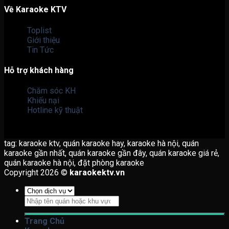
Về Karaoke KTV
Toplist
Giới thiệu
Tin Tức
Hỗ trợ khách hàng
Chăm sóc KH
Khiếu nại
Hotline kỹ thuật
tag: karaoke ktv, quán karaoke hay, karaoke hà nội, quán
karaoke gần nhất, quán karaoke gần đây, quán karaoke giá rẻ,
quán karaoke hà nội, đặt phòng karaoke
Copyright 2026 ©
karaokektv.vn
Tìm
kiếm:
Trang Chủ