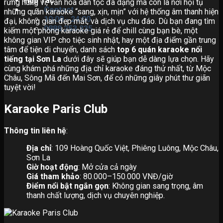
Hợp Tác
rừng hùng vĩ, văn hóa dân tộc đa dạng mà còn là nơi hội tụ
Contact
những quán karaoke “sang, xịn, mịn” với hệ thống âm thanh hiện
10:00 - 24:00
đại, không gian đẹp mắt, và dịch vụ chu đáo. Dù bạn đang tìm
0888.253.235
kiếm một phòng karaoke giá rẻ để chill cùng bạn bè, một
không gian VIP cho tiệc sinh nhật, hay một địa điểm gần trung
tâm để tiện di chuyển, danh sách
top 6 quán karaoke nổi
tiếng tại Sơn La
dưới đây sẽ giúp bạn dễ dàng lựa chọn. Hãy
cùng khám phá những địa chỉ karaoke đáng thử nhất, từ Mộc
Châu, Sông Mã đến Mai Sơn, để có những giây phút thư giãn
tuyệt vời!
Karaoke Paris Club
Thông tin liên hệ
:
Địa chỉ
: 109 Hoàng Quốc Việt, Phiêng Luông, Mộc Châu,
Sơn La
Giờ hoạt động
: Mở cửa cả ngày
Giá tham khảo
: 80.000–150.000 VNĐ/giờ
Điểm nổi bật ngắn gọn
: Không gian sang trọng, âm
thanh chất lượng, dịch vụ chuyên nghiệp.