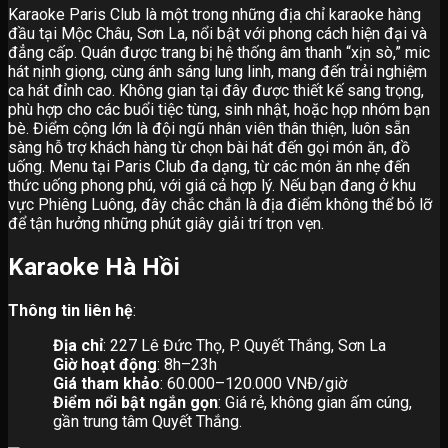
Karaoke Paris Club là một trong những địa chỉ karaoke hàng
đầu tại Mộc Châu, Sơn La, nổi bật với phong cách hiện đại và
đẳng cấp. Quán được trang bị hệ thống âm thanh “xịn sò,” mic
hát nịnh giọng, cùng ánh sáng lung linh, mang đến trải nghiệm
ca hát đỉnh cao. Không gian tại đây được thiết kế sang trọng,
phù hợp cho các buổi tiệc tùng, sinh nhật, hoặc họp nhóm bạn
bè. Điểm cộng lớn là đội ngũ nhân viên thân thiện, luôn sẵn
sàng hỗ trợ khách hàng từ chọn bài hát đến gọi món ăn, đồ
uống. Menu tại Paris Club đa dạng, từ các món ăn nhẹ đến
thức uống phong phú, với giá cả hợp lý. Nếu bạn đang ở khu
vực Phiêng Luông, đây chắc chắn là địa điểm không thể bỏ lỡ
để tận hưởng những phút giây giải trí trọn vẹn.
Karaoke Hà Hồi
Thông tin liên hệ
:
Địa chỉ
: 227 Lê Đức Thọ, P. Quyết Thắng, Sơn La
Giờ hoạt động
: 8h–23h
Giá tham khảo
: 60.000–120.000 VNĐ/giờ
Điểm nổi bật ngắn gọn
: Giá rẻ, không gian ấm cúng,
gần trung tâm Quyết Thắng.