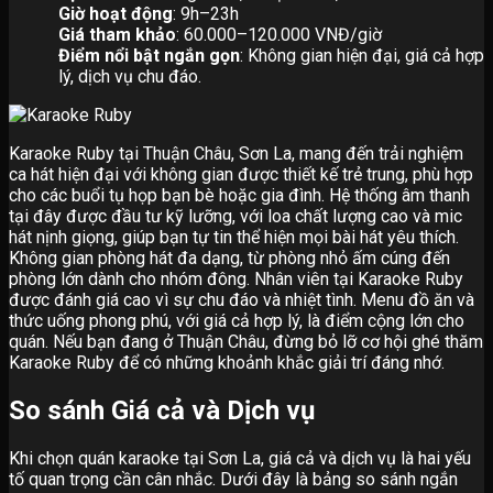
Giờ hoạt động
: 9h–23h
Giá tham khảo
: 60.000–120.000 VNĐ/giờ
Điểm nổi bật ngắn gọn
: Không gian hiện đại, giá cả hợp
lý, dịch vụ chu đáo.
Karaoke Ruby tại Thuận Châu, Sơn La, mang đến trải nghiệm
ca hát hiện đại với không gian được thiết kế trẻ trung, phù hợp
cho các buổi tụ họp bạn bè hoặc gia đình. Hệ thống âm thanh
tại đây được đầu tư kỹ lưỡng, với loa chất lượng cao và mic
hát nịnh giọng, giúp bạn tự tin thể hiện mọi bài hát yêu thích.
Không gian phòng hát đa dạng, từ phòng nhỏ ấm cúng đến
phòng lớn dành cho nhóm đông. Nhân viên tại Karaoke Ruby
được đánh giá cao vì sự chu đáo và nhiệt tình. Menu đồ ăn và
thức uống phong phú, với giá cả hợp lý, là điểm cộng lớn cho
quán. Nếu bạn đang ở Thuận Châu, đừng bỏ lỡ cơ hội ghé thăm
Karaoke Ruby để có những khoảnh khắc giải trí đáng nhớ.
So sánh Giá cả và Dịch vụ
Khi chọn quán karaoke tại Sơn La, giá cả và dịch vụ là hai yếu
tố quan trọng cần cân nhắc. Dưới đây là bảng so sánh ngắn