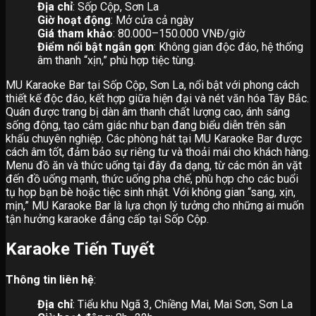
Địa chỉ
: Sốp Cộp, Sơn La
Giờ hoạt động
: Mở cửa cả ngày
Giá tham khảo
: 80.000–150.000 VNĐ/giờ
Điểm nổi bật ngắn gọn
: Không gian độc đáo, hệ thống
âm thanh “xịn,” phù hợp tiệc tùng.
MU Karaoke Bar tại Sốp Cộp, Sơn La, nổi bật với phong cách
thiết kế độc đáo, kết hợp giữa hiện đại và nét văn hóa Tây Bắc.
Quán được trang bị dàn âm thanh chất lượng cao, ánh sáng
sống động, tạo cảm giác như bạn đang biểu diễn trên sân
khấu chuyên nghiệp. Các phòng hát tại MU Karaoke Bar được
cách âm tốt, đảm bảo sự riêng tư và thoải mái cho khách hàng.
Menu đồ ăn và thức uống tại đây đa dạng, từ các món ăn vặt
đến đồ uống mạnh, thức uống pha chế, phù hợp cho các buổi
tụ họp bạn bè hoặc tiệc sinh nhật. Với không gian “sang, xịn,
mịn,” MU Karaoke Bar là lựa chọn lý tưởng cho những ai muốn
tận hưởng karaoke đẳng cấp tại Sốp Cộp.
Karaoke Tiến Tuyết
Thông tin liên hệ
:
Địa chỉ
: Tiểu khu Ngã 3, Chiềng Mai, Mai Sơn, Sơn La