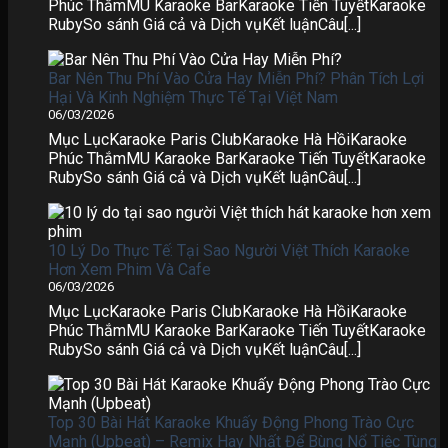
Phúc ThắmMU Karaoke BarKaraoke Tiến TuyếtKaraoke
RubySo sánh Giá cả và Dịch vụKết luậnCâu[...]
Bar Nên Thu Phí Vào Cửa Hay Miễn Phí? Phân Tích Lợi
Hại Và Kinh Nghiệm Thực Tế Tại Việt Nam
06/03/2026
Mục LụcKaraoke Paris ClubKaraoke Hà HồiKaraoke
Phúc ThắmMU Karaoke BarKaraoke Tiến TuyếtKaraoke
RubySo sánh Giá cả và Dịch vụKết luậnCâu[...]
10 Lý Do Thực Tế: Tại Sao Người Việt Thích Karaoke
Hơn Xem Phim Và Cafe
06/03/2026
Mục LụcKaraoke Paris ClubKaraoke Hà HồiKaraoke
Phúc ThắmMU Karaoke BarKaraoke Tiến TuyếtKaraoke
RubySo sánh Giá cả và Dịch vụKết luậnCâu[...]
Top 30 Bài Hát Karaoke Khuấy Động Phong Trào Cực
Mạnh (Upbeat) – Remix Hay Nhất Để Bùng Nổ Tiệc Tùng