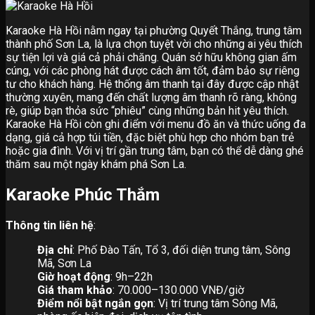
Karaoke Hà Hồi nằm ngay tại phường Quyết Thắng, trung tâm
thành phố Sơn La, là lựa chọn tuyệt vời cho những ai yêu thích
sự tiện lợi và giá cả phải chăng. Quán sở hữu không gian ấm
cúng, với các phòng hát được cách âm tốt, đảm bảo sự riêng
tư cho khách hàng. Hệ thống âm thanh tại đây được cập nhật
thường xuyên, mang đến chất lượng âm thanh rõ ràng, không
rè, giúp bạn thỏa sức “phiêu” cùng những bản hit yêu thích.
Karaoke Hà Hồi còn ghi điểm với menu đồ ăn và thức uống đa
dạng, giá cả hợp túi tiền, đặc biệt phù hợp cho nhóm bạn trẻ
hoặc gia đình. Với vị trí gần trung tâm, bạn có thể dễ dàng ghé
thăm sau một ngày khám phá Sơn La.
Karaoke Phúc Thắm
Thông tin liên hệ
:
Địa chỉ
: Phố Đào Tấn, Tổ 3, đối diện trung tâm, Sông
Mã, Sơn La
Giờ hoạt động
: 9h–22h
Giá tham khảo
: 70.000–130.000 VNĐ/giờ
Điểm nổi bật ngắn gọn
: Vị trí trung tâm Sông Mã,