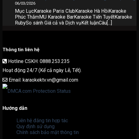
06/03/2026
Mục LụcKaraoke Paris ClubKaraoke Hà HồiKaraoke
Phúc ThắmMU Karaoke BarKaraoke Tiến TuyếtKaraoke
RubySo sánh Giá cả và Dịch vụKết luậnCâu[...]
Thông tin liên hệ
Hotline CSKH: 0888.253.235
Hoạt động 24/7 (Kể cả ngày Lễ, Tết).
Email: karaokektv.vn@gmail.com
Hướng dẫn
Liên hệ đăng tin hợp tác
Quy định sử dụng
Chính sách bảo mật thông tin