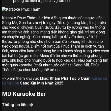
phòng ốc hiện đại, dịch vụ tận tình.
Karaoke Phúc Thắm là điểm đến quen thuộc của người dân
Sông Mã, Sơn La, với vị trí ngay đối diện trung tâm, thuận tiện
cho việc di chuyển. Quán được đầu tư kỹ lưỡng vào hệ thống
âm thanh và ánh sáng, mang đến không gian giải trí sôi động
và chuyên nghiệp. Các phòng hát tại đây đa dạng về kích
thước, từ phòng nhỏ cho nhóm bạn đến phòng lớn dành cho
tiệc đông người. Điểm nổi bật của Phúc Thắm là dịch vụ tận
tình, nhân viên luôn sẵn sàng hỗ trợ khách hàng trong việc chọn
bài hát hoặc gọi món. Menu đồ ăn nhẹ và thức uống phong
phú, phù hợp cho những buổi tụ họp kéo dài. Nếu bạn đang tìm
một quán karaoke “chất như nước cất” tại Sông Mã, Phúc
Thắm là lựa chọn không thể bỏ qua.
=> Xem thêm khu vực khác:
Khám Phá Top 5 Quán
Karaoke
Lạng Sơn
Sang Xịn Mịn Nhất 2025
MU Karaoke Bar
Thông tin liên hệ
: