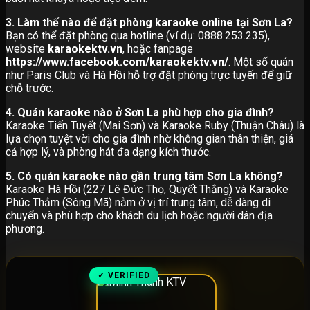
3. Làm thế nào để đặt phòng karaoke online tại Sơn La?
Bạn có thể đặt phòng qua hotline (ví dụ: 0888.253.235),
website
karaokektv.vn
, hoặc fanpage
https://www.facebook.com/karaokektv.vn/
. Một số quán
như Paris Club và Hà Hồi hỗ trợ đặt phòng trực tuyến để giữ
chỗ trước.
4. Quán karaoke nào ở Sơn La phù hợp cho gia đình?
Karaoke Tiến Tuyết (Mai Sơn) và Karaoke Ruby (Thuận Châu) là
lựa chọn tuyệt vời cho gia đình nhờ không gian thân thiện, giá
cả hợp lý, và phòng hát đa dạng kích thước.
5. Có quán karaoke nào gần trung tâm Sơn La không?
Karaoke Hà Hồi (227 Lê Đức Thọ, Quyết Thắng) và Karaoke
Phúc Thắm (Sông Mã) nằm ở vị trí trung tâm, dễ dàng di
chuyển và phù hợp cho khách du lịch hoặc người dân địa
phương.
✓ VERIFIED