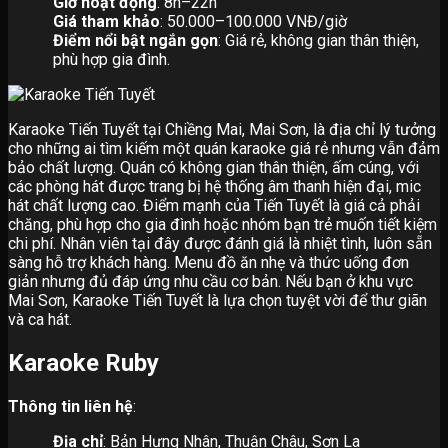
Giờ hoạt động
: 8h–22h
Giá tham khảo
: 50.000–100.000 VNĐ/giờ
Điểm nổi bật ngắn gọn
: Giá rẻ, không gian thân thiện,
phù hợp gia đình.
Karaoke Tiến Tuyết tại Chiềng Mai, Mai Sơn, là địa chỉ lý tưởng
cho những ai tìm kiếm một quán karaoke giá rẻ nhưng vẫn đảm
bảo chất lượng. Quán có không gian thân thiện, ấm cúng, với
các phòng hát được trang bị hệ thống âm thanh hiện đại, mic
hát chất lượng cao. Điểm mạnh của Tiến Tuyết là giá cả phải
chăng, phù hợp cho gia đình hoặc nhóm bạn trẻ muốn tiết kiệm
chi phí. Nhân viên tại đây được đánh giá là nhiệt tình, luôn sẵn
sàng hỗ trợ khách hàng. Menu đồ ăn nhẹ và thức uống đơn
giản nhưng đủ đáp ứng nhu cầu cơ bản. Nếu bạn ở khu vực
Mai Sơn, Karaoke Tiến Tuyết là lựa chọn tuyệt vời để thư giãn
và ca hát.
Karaoke Ruby
Thông tin liên hệ
:
Địa chỉ
: Bản Hưng Nhân, Thuận Châu, Sơn La