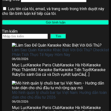
Lưu tên của tôi, email, và trang web trong trình duyệt này
cho lần bình luận kế tiếp của tôi.
Tìm kiếm
Tìm
Làm Sao Quán Karaoke Khác Biệt Với Đối Thủ? Checklist
Phân Tích Thực Tế Ngay Hôm Nay
06/03/2026
Mục LụcKaraoke Paris ClubKaraoke Hà HồiKaraoke
Phúc ThắmMU Karaoke BarKaraoke Tiến TuyếtKaraoke
RubySo sánh Giá cả và Dịch vụKết luậnCâu[...]
Mô hình quản lý chuỗi bar tại Việt Nam: Hướng dẫn toàn
diện cho chủ đầu tư 2026
06/03/2026
Mục LụcKaraoke Paris ClubKaraoke Hà HồiKaraoke