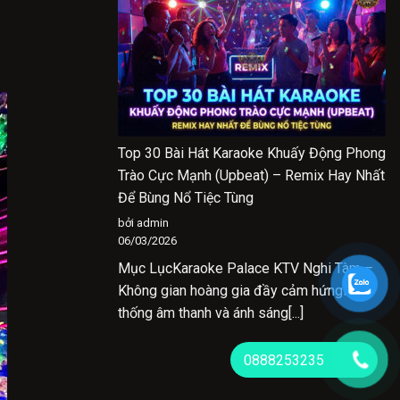
Top 30 Bài Hát Karaoke Khuấy Động Phong
Trào Cực Mạnh (Upbeat) – Remix Hay Nhất
Để Bùng Nổ Tiệc Tùng
bởi admin
06/03/2026
Mục LụcKaraoke Palace KTV Nghi Tàm –
Không gian hoàng gia đầy cảm hứngHệ
thống âm thanh và ánh sáng[...]
0888253235