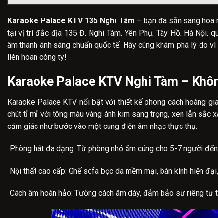
Karaoke Palace KTV 135 Nghi Tàm
– bạn đã sẵn sàng hòa m
tại vị trí đắc địa 135 Đ. Nghi Tàm, Yên Phụ, Tây Hồ, Hà Nội, q
âm thanh ánh sáng chuẩn quốc tế. Hãy cùng khám phá lý do vì 
liên hoan công ty!
Karaoke Palace KTV Nghi Tàm – Khôn
Karaoke Palace KTV nổi bật với thiết kế phong cách hoàng gia
chút tỉ mỉ với tông màu vàng ánh kim sang trọng, xen lẫn sắc 
cảm giác như bước vào một cung điện âm nhạc thực thụ.
Phòng hát đa dạng: Từ phòng nhỏ ấm cúng cho 5-7 người đến
Nội thất cao cấp: Ghế sofa bọc da mềm mại, bàn kính hiện đạ
Cách âm hoàn hảo: Tường cách âm dày, đảm bảo sự riêng tư t