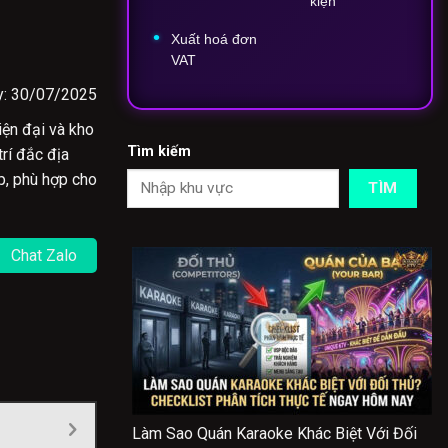
kiện
Xuất
hoá
đơn
VAT
y: 30/07/2025
iện đại và kho
Tìm kiếm
rí đắc địa
p, phù hợp cho
TÌM
Chat Zalo
Làm Sao Quán Karaoke Khác Biệt Với Đối