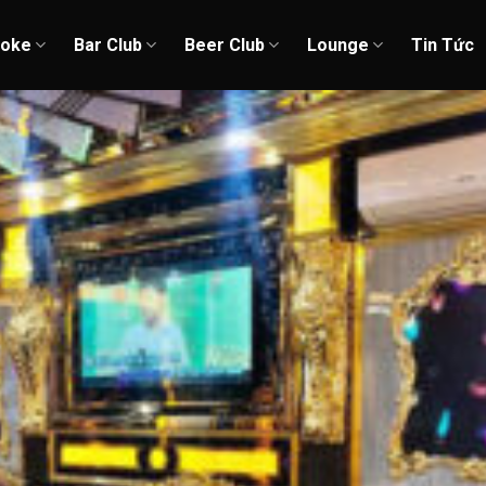
aoke
Bar Club
Beer Club
Lounge
Tin Tức