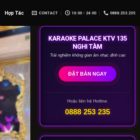
Hợp Tác
CONTACT
10:00 - 24:00
0888.253.235
KARAOKE PALACE KTV 135
NGHI TÀM
Trải nghiệm không gian âm nhạc đỉnh cao
ĐẶT BÀN NGAY
Hoặc liên hệ Hotline:
0888 253 235