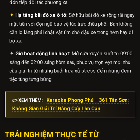
đón tiếp đối tác phương xa.
✦
Hạ tầng bãi đỗ xe ô tô:
Sở hữu bãi đỗ xe rộng rãi ngay
mặt tiền với đội ngũ bảo vệ túc trực điều phối. Bạn không
cần lo lắng phải chật vật tìm chỗ đậu xe trong hẻm hay đi
bộ xa.
✦
Giờ hoạt động linh hoạt:
Mở cửa xuyên suốt từ 09:00
sáng đến 02:00 sáng hôm sau, phục vụ trọn vẹn mọi nhu
cầu giải trí từ những buổi trưa xả stress đến những đêm
tiệc tùng tưng bừng.
Karaoke Phong Phú – 361 Tân Sơn:
👉 XEM THÊM:
Không Gian Giải Trí Đẳng Cấp Lân Cận
TRẢI NGHIỆM THỰC TẾ TỪ