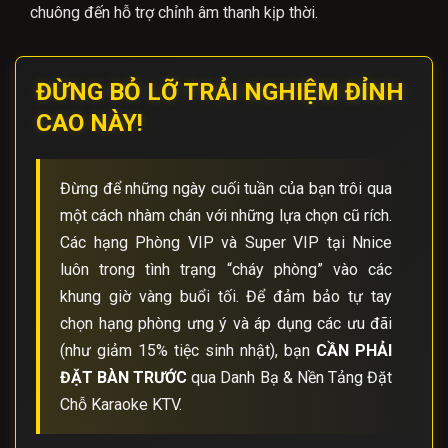
chuông đến hỗ trợ chỉnh âm thanh kịp thời.
ĐỪNG BỎ LỠ TRẢI NGHIỆM ĐỈNH
CAO NÀY!
Đừng để những ngày cuối tuần của bạn trôi qua
một cách nhàm chán với những lựa chọn cũ rích.
Các hạng Phòng VIP và Super VIP tại Nnice
luôn trong tình trạng “cháy phòng” vào các
khung giờ vàng buổi tối. Để đảm bảo tự tay
chọn hạng phòng ưng ý và áp dụng các ưu đãi
(như giảm 15% tiệc sinh nhật), bạn
CẦN PHẢI
ĐẶT BÀN TRƯỚC
qua Danh Bạ & Nền Tảng Đặt
Chỗ Karaoke KTV.