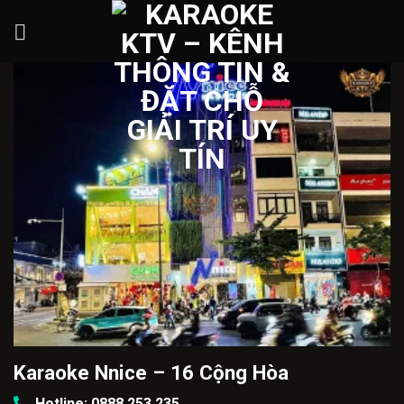
Skip
to
content
Karaoke Nnice – 16 Cộng Hòa
Hotline: 0888.253.235