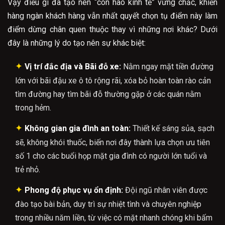
Vậy điều gì đã tạo nên “con hào kinh tế” vững chắc, khiến
hàng ngàn khách hàng vẫn nhất quyết chọn tụ điểm này làm
điểm dừng chân quen thuộc thay vì những nơi khác? Dưới
đây là những lý do tạo nên sự khác biệt:
✦
Vị trí đắc địa và Bãi đỗ xe:
Nằm ngay mặt tiền đường
lớn với bãi đậu xe ô tô rộng rãi, xóa bỏ hoàn toàn rào cản
tìm đường hay tìm bãi đỗ thường gặp ở các quán nằm
trong hẻm.
✦
Không gian gia đình an toàn:
Thiết kế sáng sủa, sạch
sẽ, không khói thuốc, biến nơi đây thành lựa chọn ưu tiên
số 1 cho các buổi họp mặt gia đình có người lớn tuổi và
trẻ nhỏ.
✦
Phong độ phục vụ ổn định:
Đội ngũ nhân viên được
đào tạo bài bản, duy trì sự nhiệt tình và chuyên nghiệp
trong nhiều năm liền, từ việc có mặt nhanh chóng khi bấm