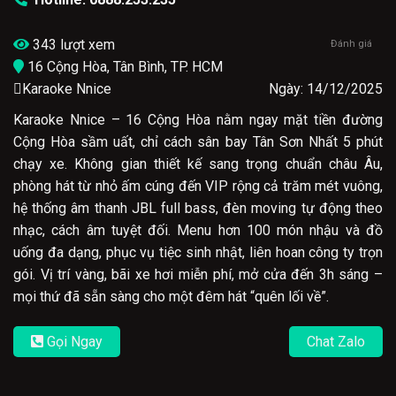
343 lượt xem
Đánh giá
16 Cộng Hòa, Tân Bình, TP. HCM
Karaoke Nnice
Ngày: 14/12/2025
Karaoke Nnice – 16 Cộng Hòa nằm ngay mặt tiền đường
Cộng Hòa sầm uất, chỉ cách sân bay Tân Sơn Nhất 5 phút
chạy xe. Không gian thiết kế sang trọng chuẩn châu Âu,
phòng hát từ nhỏ ấm cúng đến VIP rộng cả trăm mét vuông,
hệ thống âm thanh JBL full bass, đèn moving tự động theo
nhạc, cách âm tuyệt đối. Menu hơn 100 món nhậu và đồ
uống đa dạng, phục vụ tiệc sinh nhật, liên hoan công ty trọn
gói. Vị trí vàng, bãi xe hơi miễn phí, mở cửa đến 3h sáng –
mọi thứ đã sẵn sàng cho một đêm hát “quên lối về”.
Gọi Ngay
Chat Zalo