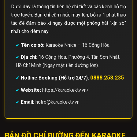
Dưới đây là thông tin liên hệ chi tiết và các kênh hỗ trợ
trực tuyến. Bạn chỉ cần nhấc máy lên, bỏ ra 1 phút thao
tác để đảm bảo xí ngay được một phòng hát “xịn sò”
nhất cho đêm nay:
✔
Tên cơ sở:
Karaoke Nnice – 16 Cộng Hòa
✔
Địa chỉ:
16 Cộng Hòa, Phường 4, Tân Sơn Nhất,
Hồ Chí Minh (Ngay mặt tiền đường lớn).
0888.253.235
✔
Hotline Booking (Hỗ trợ 24/7):
✔
Website:
https://karaokektv.vn/
✔
Email:
hotro@karaokektv.vn
BẢN ĐỒ CHỈ ĐƯỜNG ĐẾN KARAOKE