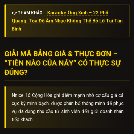
Karaoke Ông Xinh – 22 Phổ
👉 THAM KHẢO:
Quang: Tọa Độ Âm Nhạc Không Thể Bỏ Lỡ Tại Tân
Bình
GIẢI MÃ BẢNG GIÁ & THỰC ĐƠN –
“TIỀN NÀO CỦA NẤY” CÓ THỰC SỰ
ĐÚNG?
Nnice 16 Cộng Hòa ghi điểm mạnh nhờ cơ cấu giá cả
cực kỳ minh bạch, được phân bổ thông minh để phục
vụ đa dạng nhu cầu từ sinh viên đến giới doanh nhân
tiếp khách.