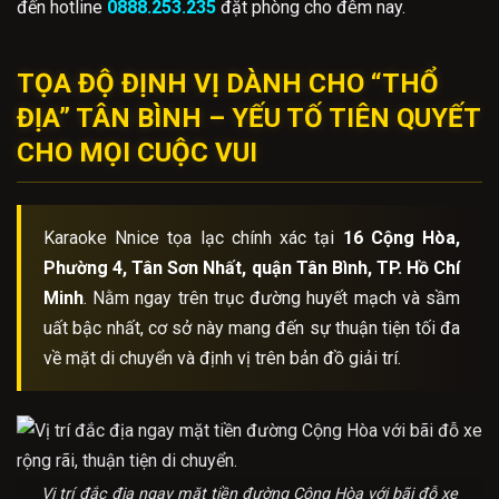
đến hotline
0888.253.235
đặt phòng cho đêm nay.
TỌA ĐỘ ĐỊNH VỊ DÀNH CHO “THỔ
ĐỊA” TÂN BÌNH – YẾU TỐ TIÊN QUYẾT
CHO MỌI CUỘC VUI
Karaoke Nnice tọa lạc chính xác tại
16 Cộng Hòa,
Phường 4, Tân Sơn Nhất, quận Tân Bình, TP. Hồ Chí
Minh
. Nằm ngay trên trục đường huyết mạch và sầm
uất bậc nhất, cơ sở này mang đến sự thuận tiện tối đa
về mặt di chuyển và định vị trên bản đồ giải trí.
Vị trí đắc địa ngay mặt tiền đường Cộng Hòa với bãi đỗ xe