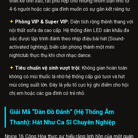
thiết kế tinh xảo, rất phù hợp cho những nhóm bạn nhỏ từ
4-6 người hoặc các gia đình muốn có sự gắn kết riêng tư.
✦
Phòng VIP & Super VIP:
Diện tích rộng thênh thang với
nội thất sofa da cao cấp. Hệ thống đèn LED sân khấu đa
sắc được lập trình đánh theo nhịp điệu bài hát (Sound-
activated lighting), biến căn phòng thành một mini
nightclub thực thụ khi chơi nhạc dance.
✦
Tiêu chuẩn vệ sinh vượt trội:
Không gian hoàn toàn
không có mùi thuốc lá nhờ hệ thống cấp gió tươi và hút
mùi công suất lớn. Đây là yếu tố cực kỳ ghi điểm cho hội
chị em hoặc các gia đình có trẻ nhỏ.
Giải Mã “Dàn Đồ Đánh” (Hệ Thống Âm
Thanh): Hát Như Ca Sĩ Chuyên Nghiệp
Nnice 16 Cộng Hòa thực sự hiểu rằng linh hồn của một quán