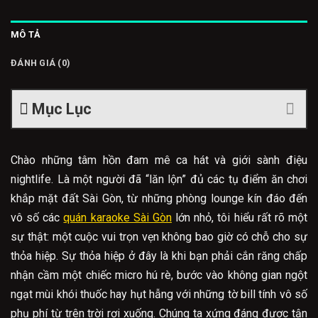
MÔ TẢ
ĐÁNH GIÁ (0)
Mục Lục
Chào những tâm hồn đam mê ca hát và giới sành điệu
nightlife. Là một người đã “lăn lộn” đủ các tụ điểm ăn chơi
khắp mặt đất Sài Gòn, từ những phòng lounge kín đáo đến
vô số các
quán karaoke Sài Gòn
lớn nhỏ, tôi hiểu rất rõ một
sự thật: một cuộc vui trọn vẹn không bao giờ có chỗ cho sự
thỏa hiệp. Sự thỏa hiệp ở đây là khi bạn phải cắn răng chấp
nhận cầm một chiếc micro hú rè, bước vào không gian ngột
ngạt mùi khói thuốc hay hụt hẫng với những tờ bill tính vô số
phụ phí từ trên trời rơi xuống. Chúng ta xứng đáng được tận