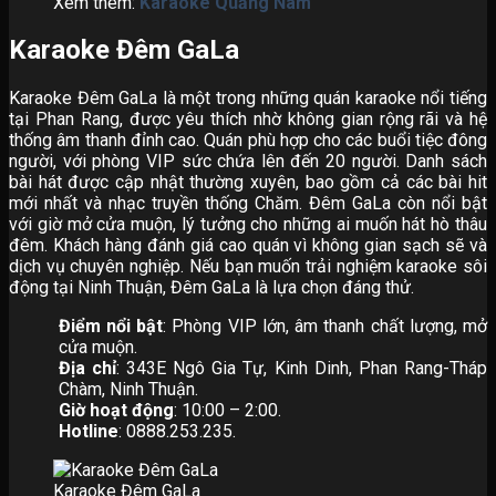
Xem thêm:
Karaoke Quảng Nam
Karaoke Đêm GaLa
Karaoke Đêm GaLa là một trong những quán karaoke nổi tiếng
tại Phan Rang, được yêu thích nhờ không gian rộng rãi và hệ
thống âm thanh đỉnh cao. Quán phù hợp cho các buổi tiệc đông
người, với phòng VIP sức chứa lên đến 20 người. Danh sách
bài hát được cập nhật thường xuyên, bao gồm cả các bài hit
mới nhất và nhạc truyền thống Chăm. Đêm GaLa còn nổi bật
với giờ mở cửa muộn, lý tưởng cho những ai muốn hát hò thâu
đêm. Khách hàng đánh giá cao quán vì không gian sạch sẽ và
dịch vụ chuyên nghiệp. Nếu bạn muốn trải nghiệm karaoke sôi
động tại Ninh Thuận, Đêm GaLa là lựa chọn đáng thử.
Điểm nổi bật
: Phòng VIP lớn, âm thanh chất lượng, mở
cửa muộn.
Địa chỉ
: 343E Ngô Gia Tự, Kinh Dinh, Phan Rang-Tháp
Chàm, Ninh Thuận.
Giờ hoạt động
: 10:00 – 2:00.
Hotline
: 0888.253.235.
Karaoke Đêm GaLa