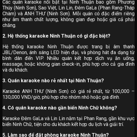
Các quán karaoke nổi bật tại Ninh Thuận bao gồm Phương
Thúy (Ninh Sơn), Sao Việt, Lin Lin, Đêm GaLa (Phan Rang-Tháp
Chàm) và ANH THƯ (Ninh Sơn). Mỗi quán có đặc điểm riêng
như âm thanh chất lượng, không gian đẹp hoặc giá cả phải
chăng.
2. Hệ thống karaoke Ninh Thuận có gì đặc biệt?
Hệ thống karaoke Ninh Thuận được trang bị âm thanh
JBL/Denon, ánh sáng LED hiện đại, và phòng hát đa dạng từ
bình dân đến VIP. Nhiều quán kết hợp dịch vụ ăn uống,
massage, hoặc không gian check-in, phù hợp cho cả gia đình
và du khách.
3. Quán karaoke nào rẻ nhất tại Ninh Thuận?
Karaoke ANH THƯ (Ninh Sơn) có giá rẻ nhất, từ 100,000 –
130,000 VND/giờ, phù hợp cho nhóm nhỏ hoặc gia đình.
4. Có quán karaoke nào gần biển Ninh Chữ không?
Karaoke Đêm GaLa và Lin Lin nằm tại Phan Rang, gần khu vực
biển Ninh Chữ, tiện cho du khách kết hợp du lịch và giải trí.
5. Làm sao để đặt phòng karaoke Ninh Thuận?