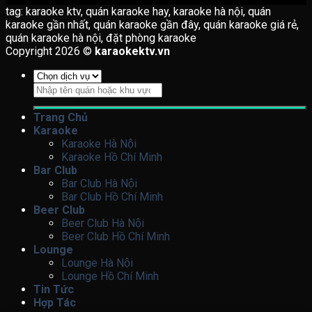
tag: karaoke ktv, quán karaoke hay, karaoke hà nội, quán
karaoke gần nhất, quán karaoke gần đây, quán karaoke giá rẻ,
quán karaoke hà nội, đặt phòng karaoke
Copyright 2026 ©
karaokektv.vn
Tìm
kiếm:
Trang Chủ
Karaoke
Karaoke Hà Nội
Karaoke Hồ Chí Minh
Bar Club
Bar Club Hà Nội
Bar Club Hồ Chí Minh
Beer Club
Beer Club Hà Nội
Beer Club Hồ Chí Minh
Lounge
Lounge Hà Nội
Lounge Hồ Chí Minh
Tin Tức
Hợp Tác