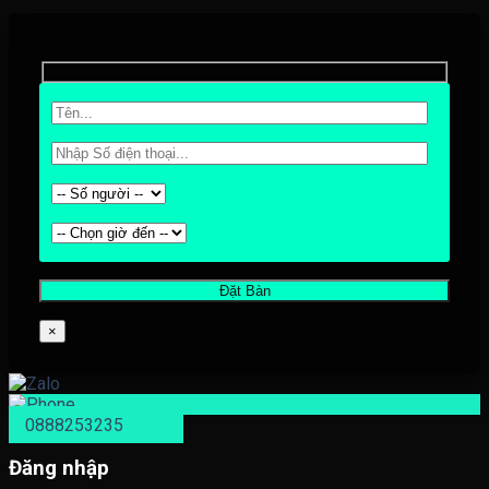
×
0888253235
Đăng nhập