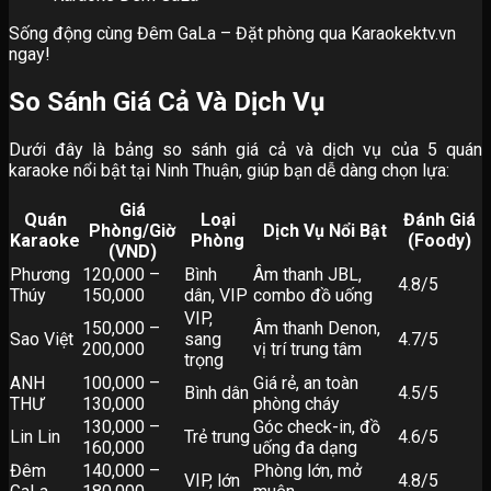
Sống động cùng Đêm GaLa – Đặt phòng qua Karaokektv.vn
ngay!
So Sánh Giá Cả Và Dịch Vụ
Dưới đây là bảng so sánh giá cả và dịch vụ của 5 quán
karaoke nổi bật tại Ninh Thuận, giúp bạn dễ dàng chọn lựa:
Giá
Quán
Loại
Đánh Giá
Phòng/Giờ
Dịch Vụ Nổi Bật
Karaoke
Phòng
(Foody)
(VND)
Phương
120,000 –
Bình
Âm thanh JBL,
4.8/5
Thúy
150,000
dân, VIP
combo đồ uống
VIP,
150,000 –
Âm thanh Denon,
Sao Việt
sang
4.7/5
200,000
vị trí trung tâm
trọng
ANH
100,000 –
Giá rẻ, an toàn
Bình dân
4.5/5
THƯ
130,000
phòng cháy
130,000 –
Góc check-in, đồ
Lin Lin
Trẻ trung
4.6/5
160,000
uống đa dạng
Đêm
140,000 –
Phòng lớn, mở
VIP, lớn
4.8/5