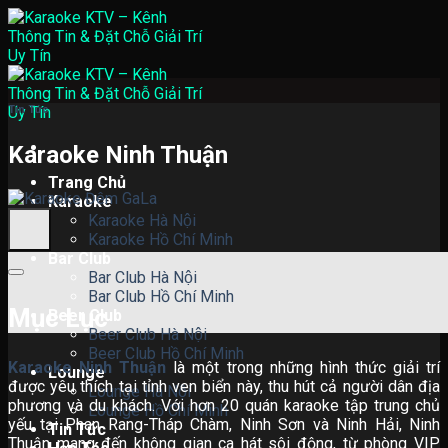
Skip
to
content
Tin Tức
Karaoke Ninh Thuận
Trang Chủ
Karaoke
Karaoke Hà Nội
Karaoke Hồ Chí Minh
Bar Club
Bar Club Hà Nội
Bar Club Hồ Chí Minh
Mục Lục
Beer Club
Beer Club Hà Nội
Beer Club Hồ Chí Minh
Karaoke Ninh Thuận
là một trong những hình thức giải trí
Lounge
được yêu thích tại tỉnh ven biển này, thu hút cả người dân địa
Lounge Hà Nội
phương và du khách. Với hơn 20 quán karaoke tập trung chủ
Lounge Hồ Chí Minh
yếu tại Phan Rang-Tháp Chàm, Ninh Sơn và Ninh Hải, Ninh
Tin Tức
Thuận mang đến không gian ca hát sôi động, từ phòng VIP