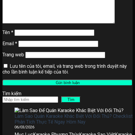
Tên
*
Email
*
Trang web
Lưu tên của tôi, email, và trang web trong trình duyệt này
cho lần bình luận kế tiếp của tôi.
Tìm kiếm
Tìm
Làm Sao Quán Karaoke Khác Biệt Với Đối Thủ? Checklist
Phân Tích Thực Tế Ngay Hôm Nay
06/03/2026
Mục LụcKaraoke Phương ThúyKaraoke Sao ViệtKaraoke