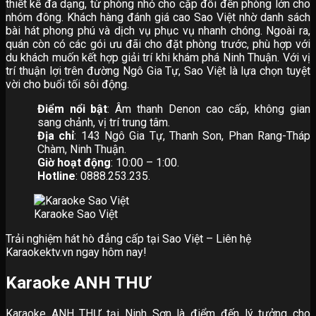
thiết kế đa dạng, từ phòng nhỏ cho cặp đôi đến phòng lớn cho
nhóm đông. Khách hàng đánh giá cao Sao Việt nhờ danh sách
bài hát phong phú và dịch vụ phục vụ nhanh chóng. Ngoài ra,
quán còn có các gói ưu đãi cho đặt phòng trước, phù hợp với
du khách muốn kết hợp giải trí khi khám phá Ninh Thuận. Với vị
trí thuận lợi trên đường Ngô Gia Tự, Sao Việt là lựa chọn tuyệt
vời cho buổi tối sôi động.
Điểm nổi bật
: Âm thanh Denon cao cấp, không gian
sang chảnh, vị trí trung tâm.
Địa chỉ
: 143 Ngô Gia Tự, Thanh Son, Phan Rang-Tháp
Chàm, Ninh Thuận.
Giờ hoạt động
: 10:00 – 1:00.
Hotline
: 0888.253.235.
Karaoke Sao Việt
Trải nghiệm hát hò đẳng cấp tại Sao Việt – Liên hệ
Karaokektv.vn ngay hôm nay!
Karaoke ANH THƯ
Karaoke ANH THƯ tại Ninh Sơn là điểm đến lý tưởng cho