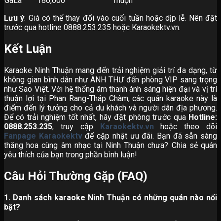
GaLa
180,000
muộn
Lưu ý
: Giá có thể thay đổi vào cuối tuần hoặc dịp lễ. Nên đặt
trước qua hotline 0888.253.235 hoặc Karaokektv.vn.
Kết Luận
Karaoke Ninh Thuận mang đến trải nghiệm giải trí đa dạng, từ
không gian bình dân như ANH THƯ đến phòng VIP sang trọng
như Sao Việt. Với hệ thống âm thanh ánh sáng hiện đại và vị trí
thuận lợi tại Phan Rang-Tháp Chàm, các quán karaoke này là
điểm đến lý tưởng cho cả du khách và người dân địa phương.
Để có trải nghiệm tốt nhất, hãy đặt phòng trước qua
Hotline:
0888.253.235
, truy cập
Karaokektv.vn
hoặc theo dõi
Fanpage Karaokektv
để cập nhật ưu đãi. Bạn đã sẵn sàng
thăng hoa cùng âm nhạc tại Ninh Thuận chưa? Chia sẻ quán
yêu thích của bạn trong phần bình luận!
Câu Hỏi Thường Gặp (FAQ)
1. Danh sách karaoke Ninh Thuận có những quán nào nổi
bật?