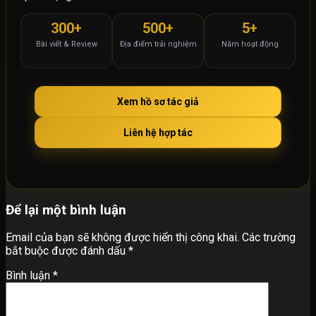
300+
500+
5+
Bài viết & Review
Địa điểm trải nghiệm
Năm hoạt động
Xem hồ sơ tác giả
Liên hệ hợp tác
Để lại một bình luận
Email của bạn sẽ không được hiển thị công khai.
Các trường
bắt buộc được đánh dấu
*
Bình luận
*