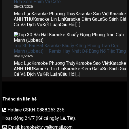
Hơn Xem Phim Và Cafe
06/03/2026
Mục LụcKaraoke Phương ThúyKaraoke Sao ViệtKaraoke
ANH THƯKaraoke Lin LinKaraoke Đêm GaLaSo Sánh Giá
Cả Và Dịch VụKết LuậnCâu Hỏi[...]
Top 30 Bài Hát Karaoke Khuấy Động Phong Trào Cực
Mạnh (Upbeat) – Remix Hay Nhất Để Bùng Nổ Tiệc Tùng
06/03/2026
Mục LụcKaraoke Phương ThúyKaraoke Sao ViệtKaraoke
ANH THƯKaraoke Lin LinKaraoke Đêm GaLaSo Sánh Giá
Cả Và Dịch VụKết LuậnCâu Hỏi[...]
Thông tin liên hệ
Hotline CSKH: 0888.253.235
Hoạt động 24/7 (Kể cả ngày Lễ, Tết).
Email: karaokektv.vn@gmail.com