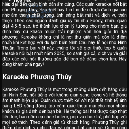
Hợp Tác
hiện đại đến quán bình dân ấm cúng. Các quán karaoke nổi bật
Contact
như Phương Thúy, Sao Việt hay Lin Lin đều được đánh giá cao
10:00 - 24:00
nhờ âm thanh chất lượng, ánh sáng bắt mắt và dịch vụ thân
0888.253.235
thiện. Theo các nguồn đánh giá uy tín như Foody, nhiều quán
đạt 4.5-5 sao, trở thành lựa chọn lý tưởng cho nhóm bạn, gia
đình hay du khách muốn trải nghiệm văn hóa giải trí địa
phương. Karaoke không chỉ là nơi thư giãn mà còn là điểm
nhấn khi kết hợp với du lịch biển Ninh Chữ hay lễ hội nho Ninh
Thuận. Trong bài viết này, chúng tôi sẽ giới thiệu top 5 quán
karaoke nổi bật nhất năm 2025, so sánh giá cả, dịch vụ và giải
đáp các câu hỏi thường gặp để bạn dễ dàng chọn lựa. Hãy
cùng khám phá ngay!
Karaoke Phương Thúy
Karaoke Phương Thúy là một trong những điểm đến hàng đầu
tại Ninh Sơn, nổi tiếng với không gian sang trọng và hệ thống
âm thanh hiện đại. Quán được thiết kế với nội thất tinh tế, ánh
sáng LED sống động, tạo cảm giác thoải mái cho mọi nhóm
khách, từ gia đình đến bạn bè. Hệ thống bài hát được cập nhật
liên tục, bao gồm cả nhạc bolero, pop và nhạc trẻ, phù hợp với
mọi sở thích. Theo đánh giá từ khách hàng, Phương Thúy ghi
điểm nhờ dịch vụ chu đáo và phòng hát sạch sẽ. Quán cũng