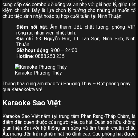
cung cấp các combo đồ uống và ăn nhẹ với giá hợp lý, giúp tiết
kiệm chi phí. Đây là lựa chọn lý tưởng cho những ai muốn tổ
chức tiệc sinh nhật hoặc tụ họp cuối tuần tại Ninh Thuận.
Điểm nổi bật
: Âm thanh JBL chất lượng, phòng VIP
rộng rãi, nhân viên nhiệt tình.
Địa chỉ
: 53 Nguyễn Huệ, TT. Tân Sơn, Ninh Sơn, Ninh
Thuận.
Giờ hoạt động
: 9:00 – 24:00.
Hotline
: 0888.253.235.
Karaoke Phương Thúy
Thăng hoa cùng âm nhạc tại Phương Thúy – Đặt phòng ngay
qua Karaokektv.vn!
Karaoke Sao Việt
Karaoke Sao Việt nằm tại trung tâm Phan Rang-Tháp Chàm, là
điểm đến quen thuộc của người yêu ca hát. Quán sở hữu không
gian hiện đại với hệ thống ánh sáng và âm thanh chuẩn châu
Âu, mang đến trải nghiệm hát hò đỉnh cao. Các phòng hát được