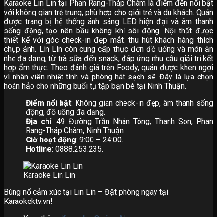
Karaoke Lin Lin tại Phan Rang-Tháp Chàm là điểm đến nổi bật
với không gian trẻ trung, phù hợp cho giới trẻ và du khách. Quán
được trang bị hệ thống ánh sáng LED hiện đại và âm thanh
sống động, tạo nên bầu không khí sôi động. Nội thất được
thiết kế với góc check-in đẹp mắt, thu hút khách hàng thích
chụp ảnh. Lin Lin còn cung cấp thực đơn đồ uống và món ăn
nhẹ đa dạng, từ trà sữa đến snack, đáp ứng nhu cầu giải trí kết
hợp ẩm thực. Theo đánh giá trên Foody, quán được khen ngợi
vì nhân viên nhiệt tình và phòng hát sạch sẽ. Đây là lựa chọn
hoàn hảo cho những buổi tụ tập bạn bè tại Ninh Thuận.
Điểm nổi bật
: Không gian check-in đẹp, âm thanh sống
động, đồ uống đa dạng.
Địa chỉ
: 49 Đường Trần Nhân Tông, Thanh Son, Phan
Rang-Tháp Chàm, Ninh Thuận.
Giờ hoạt động
: 9:00 – 24:00.
Hotline
: 0888.253.235.
Karaoke Lin Lin
Bùng nổ cảm xúc tại Lin Lin – Đặt phòng ngay tại
Karaokektv.vn!