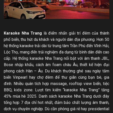
Karaoke Nha Trang
là điểm nhấn giải trí đêm của thành
phố biển, thu hút du khách và người dân địa phương. Hơn 50
hệ thống karaoke trải dài từ trung tâm Trần Phú đến Vĩnh Hải,
Lộc Thọ, mang đến trải nghiệm đa dạng từ bình dân đến cao
cấp. Hệ thống karaoke Nha Trang nổi bật với âm thanh JBL,
Bose nhập khẩu, cách âm foam châu Âu, thiết kế hiện đại
phong cách Hàn – Âu. Du khách thường ghé sau ngày tắm
biển Vinpearl hay chợ đêm để thư giãn cùng bạn bè, gia
đình. Nhiều quán tích hợp massage, rooftop view biển, tiệc
BBQ, kids zone. Lượt tìm kiếm “karaoke Nha Trang” tăng
45% mùa hè 2025. Danh sách karaoke Nha Trang dưới đây
tổng hợp 7 địa chỉ hot nhất, đảm bảo chất lượng âm thanh,
dịch vụ chuyên nghiệp. Dù cần phòng giá rẻ hay presidential