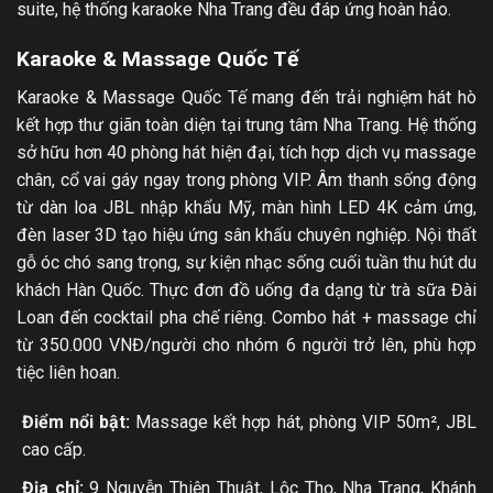
suite, hệ thống karaoke Nha Trang đều đáp ứng hoàn hảo.
Karaoke & Massage Quốc Tế
Karaoke & Massage Quốc Tế mang đến trải nghiệm hát hò
kết hợp thư giãn toàn diện tại trung tâm Nha Trang. Hệ thống
sở hữu hơn 40 phòng hát hiện đại, tích hợp dịch vụ massage
chân, cổ vai gáy ngay trong phòng VIP. Âm thanh sống động
từ dàn loa JBL nhập khẩu Mỹ, màn hình LED 4K cảm ứng,
đèn laser 3D tạo hiệu ứng sân khấu chuyên nghiệp. Nội thất
gỗ óc chó sang trọng, sự kiện nhạc sống cuối tuần thu hút du
khách Hàn Quốc. Thực đơn đồ uống đa dạng từ trà sữa Đài
Loan đến cocktail pha chế riêng. Combo hát + massage chỉ
từ 350.000 VNĐ/người cho nhóm 6 người trở lên, phù hợp
tiệc liên hoan.
Điểm nổi bật:
Massage kết hợp hát, phòng VIP 50m², JBL
cao cấp.
Địa chỉ:
9 Nguyễn Thiện Thuật, Lộc Thọ, Nha Trang, Khánh