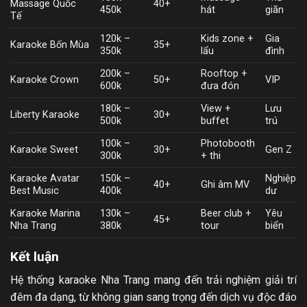
Massage Quốc
40+
450k
hát
giãn
Tế
120k –
Kids zone +
Gia
Karaoke Bốn Mùa
35+
350k
lẩu
đình
200k –
Rooftop +
Karaoke Crown
50+
VIP
600k
đưa đón
180k –
View +
Lưu
Liberty Karaoke
30+
500k
buffet
trú
100k –
Photobooth
Karaoke Sweet
30+
Gen Z
300k
+ thi
Karaoke Avatar
150k –
Nghiệp
40+
Ghi âm MV
Best Music
400k
dư
Karaoke Marina
130k –
Beer club +
Yêu
45+
Nha Trang
380k
tour
biển
Kết luận
Hệ thống karaoke Nha Trang mang đến trải nghiệm giải trí
đêm đa dạng, từ không gian sang trọng đến dịch vụ độc đáo