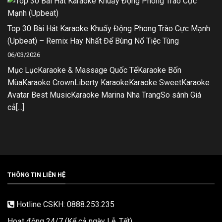
Top 30 Bài Hát Karaoke Khuấy Động Phong Trào Cực Mạnh
(Upbeat) – Remix Hay Nhất Để Bùng Nổ Tiệc Tùng
06/03/2026
Mục LụcKaraoke & Massage Quốc TếKaraoke Bốn
MùaKaraoke CrownLiberty KaraokeKaraoke SweetKaraoke
Avatar Best MusicKaraoke Marina Nha TrangSo sánh Giá
cả[...]
THÔNG TIN LIÊN HỆ
Hotline CSKH: 0888.253.235
Hoạt động 24/7 (Kể cả ngày Lễ, Tết).