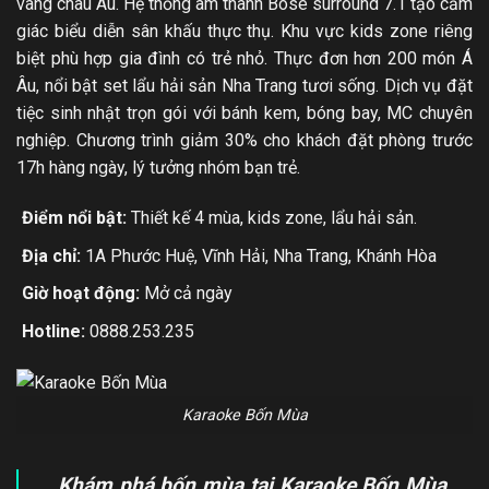
vàng châu Âu. Hệ thống âm thanh Bose surround 7.1 tạo cảm
giác biểu diễn sân khấu thực thụ. Khu vực kids zone riêng
biệt phù hợp gia đình có trẻ nhỏ. Thực đơn hơn 200 món Á
Âu, nổi bật set lẩu hải sản Nha Trang tươi sống. Dịch vụ đặt
tiệc sinh nhật trọn gói với bánh kem, bóng bay, MC chuyên
nghiệp. Chương trình giảm 30% cho khách đặt phòng trước
17h hàng ngày, lý tưởng nhóm bạn trẻ.
Điểm nổi bật:
Thiết kế 4 mùa, kids zone, lẩu hải sản.
Địa chỉ:
1A Phước Huệ, Vĩnh Hải, Nha Trang, Khánh Hòa
Giờ hoạt động:
Mở cả ngày
Hotline:
0888.253.235
Karaoke Bốn Mùa
Khám phá bốn mùa tại Karaoke Bốn Mùa