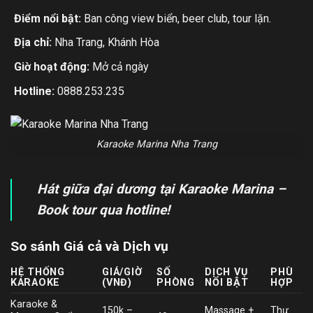
Điểm nổi bật:
Ban công view biển, beer club, tour lặn.
Địa chỉ:
Nha Trang, Khánh Hòa
Giờ hoạt động:
Mở cả ngày
Hotline:
0888.253.235
Karaoke Marina Nha Trang
Hát giữa đại dương tại Karaoke Marina –
Book tour qua hotline!
So sánh Giá cả và Dịch vụ
HỆ THỐNG
GIÁ/GIỜ
SỐ
DỊCH VỤ
PHÙ
KARAOKE
(VNĐ)
PHÒNG
NỔI BẬT
HỢP
Karaoke &
150k –
Massage +
Thư