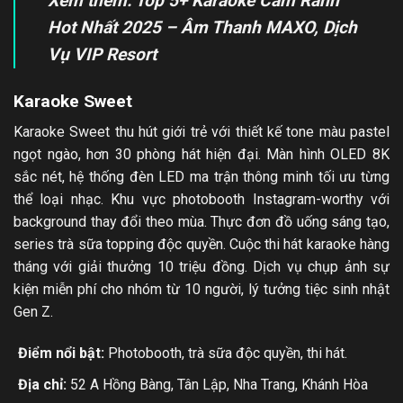
Xem thêm: Top 5+
Karaoke Cam Ranh
Hot Nhất 2025 – Âm Thanh MAXO, Dịch
Vụ VIP Resort
Karaoke Sweet
Karaoke Sweet thu hút giới trẻ với thiết kế tone màu pastel
ngọt ngào, hơn 30 phòng hát hiện đại. Màn hình OLED 8K
sắc nét, hệ thống đèn LED ma trận thông minh tối ưu từng
thể loại nhạc. Khu vực photobooth Instagram-worthy với
background thay đổi theo mùa. Thực đơn đồ uống sáng tạo,
series trà sữa topping độc quyền. Cuộc thi hát karaoke hàng
tháng với giải thưởng 10 triệu đồng. Dịch vụ chụp ảnh sự
kiện miễn phí cho nhóm từ 10 người, lý tưởng tiệc sinh nhật
Gen Z.
Điểm nổi bật:
Photobooth, trà sữa độc quyền, thi hát.
Địa chỉ:
52 A Hồng Bàng, Tân Lập, Nha Trang, Khánh Hòa