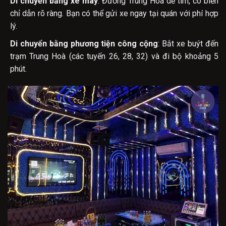
Di chuyển bằng xe máy
: Đường Trung Hoà dễ tìm, có biển
chỉ dẫn rõ ràng. Bạn có thể gửi xe ngay tại quán với phí hợp
lý.
Di chuyển bằng phương tiện công cộng
: Bắt xe buýt đến
trạm Trung Hoà (các tuyến 26, 28, 32) và đi bộ khoảng 5
phút.