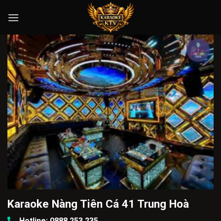
Skip
to
content
Karaoke Nàng Tiên Cá 41 Trung Hoà
Hotline: 0888.253.235