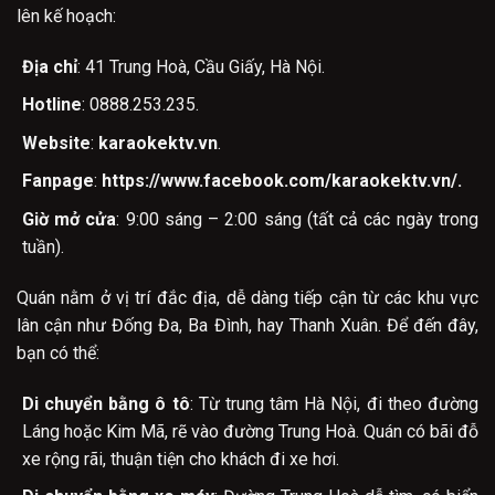
lên kế hoạch:
Địa chỉ
: 41 Trung Hoà, Cầu Giấy, Hà Nội.
Hotline
: 0888.253.235.
Website
:
karaokektv.vn
.
Fanpage
:
https://www.facebook.com/karaokektv.vn/.
Giờ mở cửa
: 9:00 sáng – 2:00 sáng (tất cả các ngày trong
tuần).
Quán nằm ở vị trí đắc địa, dễ dàng tiếp cận từ các khu vực
lân cận như Đống Đa, Ba Đình, hay Thanh Xuân. Để đến đây,
bạn có thể:
Di chuyển bằng ô tô
: Từ trung tâm Hà Nội, đi theo đường
Láng hoặc Kim Mã, rẽ vào đường Trung Hoà. Quán có bãi đỗ
xe rộng rãi, thuận tiện cho khách đi xe hơi.