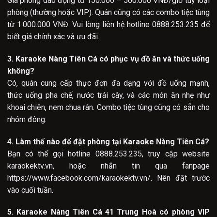
Giá phòng dao động từ 150.000 – 500.000 VNĐ/giờ tùy loại
phòng (thường hoặc VIP). Quán cũng có các combo tiệc tùng
từ 1.000.000 VNĐ. Vui lòng liên hệ hotline 0888.253.235 để
biết giá chính xác và ưu đãi.
3. Karaoke Nàng Tiên Cá có phục vụ đồ ăn và thức uống
không?
Có, quán cung cấp thực đơn đa dạng với đồ uống mạnh,
thức uống pha chế, nước trái cây, và các món ăn nhẹ như
khoai chiên, nem chua rán. Combo tiệc tùng cũng có sẵn cho
nhóm đông.
4. Làm thế nào để đặt phòng tại Karaoke Nàng Tiên Cá?
Bạn có thể gọi hotline 0888.253.235, truy cập website
karaokektv.vn, hoặc nhắn tin qua fanpage
https://www.facebook.com/karaokektv.vn/. Nên đặt trước
vào cuối tuần.
5. Karaoke Nàng Tiên Cá 41 Trung Hoà có phòng VIP