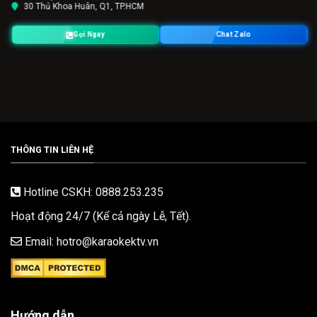
30 Thủ Khoa Huân, Q1, TP.HCM
Gọi Ngay
Chat Zalo
THÔNG TIN LIÊN HỆ
Hotline CSKH: 0888.253.235
Hoạt động 24/7 (Kể cả ngày Lễ, Tết).
Email: hotro@karaokektv.vn
Hướng dẫn