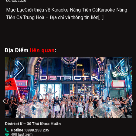
06/03/2026
Mục LụcGiới thiệu về Karaoke Nàng Tiên CáKaraoke Nàng
Tiên Cá Trung Hoà – Địa chỉ và thông tin liên[...]
Địa Điểm
liên quan
:
District K – 30 Thủ Khoa Huân
Hotline: 0888.253.235
498 lượt xem