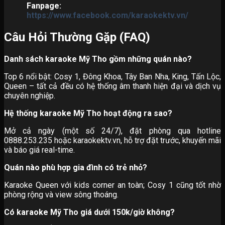
Fanpage:
https://www.facebook.com/karaokektv.vn/
Câu Hỏi Thường Gặp (FAQ)
Danh sách karaoke Mỹ Tho gồm những quán nào?
Top 6 nổi bật: Cosy 1, Đông Khoa, Tây Ban Nha, King, Tấn Lộc,
Queen – tất cả đều có hệ thống âm thanh hiện đại và dịch vụ
chuyên nghiệp.
Hệ thống karaoke Mỹ Tho hoạt động ra sao?
Mở cả ngày (một số 24/7), đặt phòng qua hotline
0888.253.235 hoặc karaokektv.vn, hỗ trợ đặt trước, khuyến mãi
và báo giá real-time.
Quán nào phù hợp gia đình có trẻ nhỏ?
Karaoke Queen với kids corner an toàn; Cosy 1 cũng tốt nhờ
phòng rộng và view sông thoáng.
Có karaoke Mỹ Tho giá dưới 150k/giờ không?