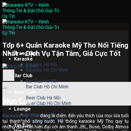
Skip
to
content
Tin Tức
Top 6+ Quán Karaoke Mỹ Tho Nổi Tiếng
Nhất – Dịch Vụ Tận Tâm, Giá Cực Tốt
Trang Chủ
Karaoke
Karaoke Hà Nội
Karaoke Hồ Chí Minh
Bar Club
Bar Club Hà Nội
Bar Club Hồ Chí Minh
Beer Club
Beer Club Hà Nội
Mục Lục
Beer Club Hồ Chí Minh
Lounge
Lounge Hà Nội
Karaoke Mỹ Tho
đang là điểm đến yêu thích của mọi lứa tuổi
Lounge Hồ Chí Minh
tại thành phố sông nước. Hệ thống karaoke Mỹ Tho quy tụ
Tin Tức
những quán hát hiện đại với âm thanh JBL, Bose, Dolby Atmos