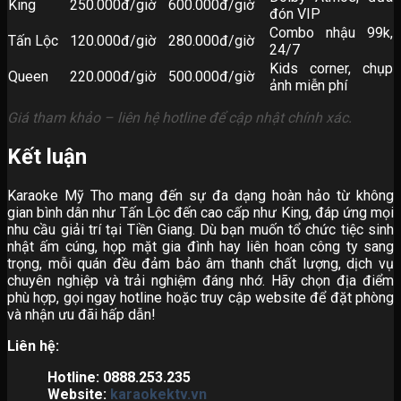
King
250.000đ/giờ
600.000đ/giờ
đón VIP
Combo nhậu 99k,
Tấn Lộc
120.000đ/giờ
280.000đ/giờ
24/7
Kids corner, chụp
Queen
220.000đ/giờ
500.000đ/giờ
ảnh miễn phí
Giá tham khảo – liên hệ hotline để cập nhật chính xác.
Kết luận
Karaoke Mỹ Tho mang đến sự đa dạng hoàn hảo từ không
gian bình dân như Tấn Lộc đến cao cấp như King, đáp ứng mọi
nhu cầu giải trí tại Tiền Giang. Dù bạn muốn tổ chức tiệc sinh
nhật ấm cúng, họp mặt gia đình hay liên hoan công ty sang
trọng, mỗi quán đều đảm bảo âm thanh chất lượng, dịch vụ
chuyên nghiệp và trải nghiệm đáng nhớ. Hãy chọn địa điểm
phù hợp, gọi ngay hotline hoặc truy cập website để đặt phòng
và nhận ưu đãi hấp dẫn!
Liên hệ:
Hotline: 0888.253.235
Website:
karaokektv.vn