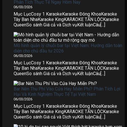
Phân Tích Thực Tế Ngay Hôm Nay
06/03/2026
Mục LụcCosy 1 KaraokeKaraoke Đông KhoaKaraoke
Tây Ban NhaKaraoke KingKARAOKE TẤN LỘCKaraoke
QueenSo sánh Giá cả và Dịch vụKết luậnCâu[...]
Mô hình quản lý chuỗi bar tại Việt Nam: Hướng dẫn toàn
diện cho chủ đầu tư 2026
06/03/2026
Mục LụcCosy 1 KaraokeKaraoke Đông KhoaKaraoke
Tây Ban NhaKaraoke KingKARAOKE TẤN LỘCKaraoke
QueenSo sánh Giá cả và Dịch vụKết luậnCâu[...]
Bar Nên Thu Phí Vào Cửa Hay Miễn Phí? Phân Tích Lợi
Hại Và Kinh Nghiệm Thực Tế Tại Việt Nam
06/03/2026
Mục LụcCosy 1 KaraokeKaraoke Đông KhoaKaraoke
Tây Ban NhaKaraoke KingKARAOKE TẤN LỘCKaraoke
QueenSo sánh Giá cả và Dịch vụKết luậnCâu[...]