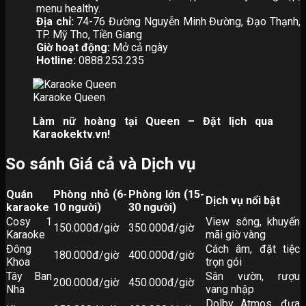
menu healthy.
Địa chỉ:
74-76 Đường Nguyễn Minh Đường, Đạo Thạnh,
TP. Mỹ Tho, Tiền Giang
Giờ hoạt động:
Mở cả ngày
Hotline:
0888.253.235
Karaoke Queen
Làm nữ hoàng tại Queen – Đặt lịch qua
Karaokektv.vn!
So sánh Giá cả và Dịch vụ
Quán
Phòng nhỏ (6-
Phòng lớn (15-
Dịch vụ nổi bật
karaoke
10 người)
30 người)
Cosy 1
View sông, khuyến
150.000đ/giờ
350.000đ/giờ
Karaoke
mãi giờ vàng
Đông
Cách âm, đặt tiệc
180.000đ/giờ
400.000đ/giờ
Khoa
trọn gói
Tây Ban
Sân vườn, rượu
200.000đ/giờ
450.000đ/giờ
Nha
vang nhập
Dolby Atmos, đưa