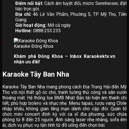
Điểm nổi bật:
Cách âm tuyệt đối, micro Sennheiser, đặt
tiệc trọn gói.
Địa chỉ:
46 Lê Văn Phẩm, Phường 5, TP. Mỹ Tho, Tiền
Giang
Giờ hoạt động:
Mở cả ngày
Hotline:
0888.253.235
Karaoke Đông Khoa
Khám phá Đông Khoa – Inbox Karaokektv.vn
nhận ưu đãi!
Karaoke Tây Ban Nha
Karaoke Tây Ban Nha mang phong cách Địa Trung Hải đến Mỹ
Tho với nội thất gỗ óc chó, tranh tường thủ công và sân vườn
thoáng mát. Hệ thống loa BMB Nhật Bản tái hiện âm thanh chi
tiết, phù hợp bolero và nhạc nhẹ. Menu tapas, rượu vang Chile
nhập khẩu, không gian lãng mạn dành cho cặp đôi. Quán tổ
chức mini concert định kỳ với ca sĩ địa phương, sức chứa
phòng từ 8 đến 25 người. Ánh sáng laser nhẹ nhàng, sofa êm
ái, dịch vụ phục vụ tận tình từ đồ uống đến chọn bài.