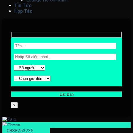
Tin Tức
Hợp Tác
×
0888253235