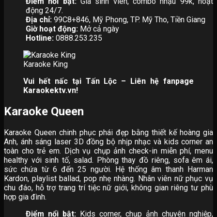
Điểm nổi bật:
Giá sinh viên, combo nhậu 99k, hoạt
động 24/7.
Địa chỉ:
99C8+846, Mỹ Phong, TP. Mỹ Tho, Tiền Giang
Giờ hoạt động:
Mở cả ngày
Hotline:
0888.253.235
Karaoke King
Vui hết nấc tại Tấn Lộc – Liên hệ fanpage
Karaokektv.vn!
Karaoke Queen
Karaoke Queen chinh phục phái đẹp bằng thiết kế hoàng gia
Anh, ánh sáng laser 3D đồng bộ nhịp nhạc và kids corner an
toàn cho trẻ em. Dịch vụ chụp ảnh check-in miễn phí, menu
healthy với sinh tố, salad. Phòng thay đồ riêng, sofa êm ái,
sức chứa từ 6 đến 25 người. Hệ thống âm thanh Harman
Kardon, playlist ballad, pop nhẹ nhàng. Nhân viên nữ phục vụ
chu đáo, hỗ trợ trang trí tiệc nữ giới, không gian riêng tư phù
hợp gia đình.
Điểm nổi bật:
Kids corner, chụp ảnh chuyên nghiệp,