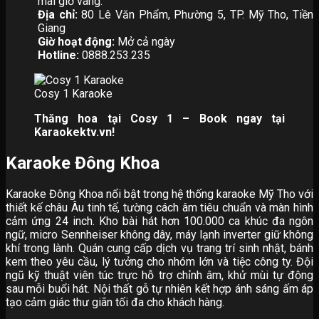
mãi giờ vàng.
Địa chỉ:
80 Lê Văn Phẩm, Phường 5, TP. Mỹ Tho, Tiền
Giang
Giờ hoạt động:
Mở cả ngày
Hotline:
0888.253.235
Cosy 1 Karaoke
Thăng hoa tại Cosy 1 – Book ngay tại
Karaokektv.vn!
Karaoke Đông Khoa
Karaoke Đông Khoa nổi bật trong hệ thống karaoke Mỹ Tho với
thiết kế châu Âu tinh tế, tường cách âm tiêu chuẩn và màn hình
cảm ứng 24 inch. Kho bài hát hơn 100.000 ca khúc đa ngôn
ngữ, micro Sennheiser không dây, máy lạnh inverter giữ không
khí trong lành. Quán cung cấp dịch vụ trang trí sinh nhật, bánh
kem theo yêu cầu, lý tưởng cho nhóm lớn và tiệc công ty. Đội
ngũ kỹ thuật viên túc trực hỗ trợ chỉnh âm, khử mùi tự động
sau mỗi buổi hát. Nội thất gỗ tự nhiên kết hợp ánh sáng ấm áp
tạo cảm giác thư giãn tối đa cho khách hàng.