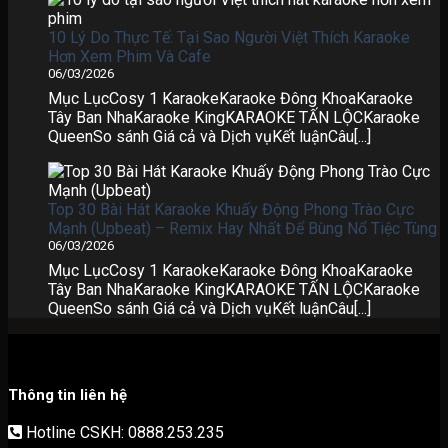
10 Lý Do Thực Tế: Tại Sao Người Việt Thích Karaoke
Hơn Xem Phim Và Cafe
06/03/2026
Mục LụcCosy 1 KaraokeKaraoke Đông KhoaKaraoke
Tây Ban NhaKaraoke KingKARAOKE TẤN LỘCKaraoke
QueenSo sánh Giá cả và Dịch vụKết luậnCâu[...]
Top 30 Bài Hát Karaoke Khuấy Động Phong Trào Cực
Mạnh (Upbeat) – Remix Hay Nhất Để Bùng Nổ Tiệc Tùng
06/03/2026
Mục LụcCosy 1 KaraokeKaraoke Đông KhoaKaraoke
Tây Ban NhaKaraoke KingKARAOKE TẤN LỘCKaraoke
QueenSo sánh Giá cả và Dịch vụKết luậnCâu[...]
Thông tin liên hệ
Hotline CSKH: 0888.253.235