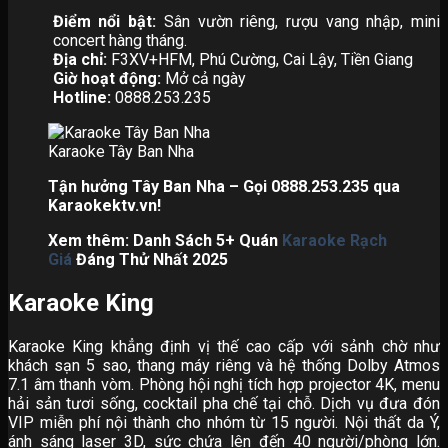
Điểm nổi bật:
Sân vườn riêng, rượu vang nhập, mini
concert hàng tháng.
Địa chỉ:
F3XV+HFM, Phú Cường, Cai Lậy, Tiền Giang
Giờ hoạt động:
Mở cả ngày
Hotline:
0888.253.235
Karaoke Tây Ban Nha
Tận hưởng Tây Ban Nha – Gọi 0888.253.235 qua
Karaokektv.vn!
Xem thêm: Danh Sách 5+ Quán
Karaoke Rạch
Giá
Đáng Thử Nhất 2025
Karaoke King
Karaoke King khẳng định vị thế cao cấp với sảnh chờ như
khách sạn 5 sao, thang máy riêng và hệ thống Dolby Atmos
7.1 âm thanh vòm. Phòng hội nghị tích hợp projector 4K, menu
hải sản tươi sống, cocktail pha chế tại chỗ. Dịch vụ đưa đón
VIP miễn phí nội thành cho nhóm từ 15 người. Nội thất da Ý,
ánh sáng laser 3D, sức chứa lên đến 40 người/phòng lớn.