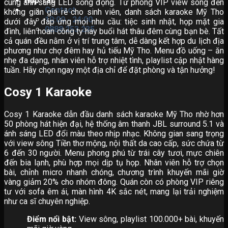
Hợp Tác
cùng ánh sáng LED sống động. Từ phòng VIP view sông đến
Contact
không gian giá rẻ cho sinh viên, danh sách karaoke Mỹ Tho
10:00 - 24:00
dưới đây đáp ứng mọi nhu cầu: tiệc sinh nhật, họp mặt gia
0888.253.235
đình, liên hoan công ty hay buổi hát thâu đêm cùng bạn bè. Tất
cả quán đều nằm ở vị trí trung tâm, dễ dàng kết hợp du lịch địa
phương như chợ đêm hay hủ tiếu Mỹ Tho. Menu đồ uống – ăn
nhẹ đa dạng, nhân viên hỗ trợ nhiệt tình, playlist cập nhật hàng
tuần. Hãy chọn ngay một địa chỉ để đặt phòng và tận hưởng!
Cosy 1 Karaoke
Cosy 1 Karaoke dẫn đầu danh sách karaoke Mỹ Tho nhờ hơn
50 phòng hát hiện đại, hệ thống âm thanh JBL surround 5.1 và
ánh sáng LED đổi màu theo nhịp nhạc. Không gian sang trọng
với view sông Tiền thơ mộng, nội thất da cao cấp, sức chứa từ
6 đến 30 người. Menu phong phú từ trái cây tươi, mực chiên
đến bia lạnh, phù hợp mọi dịp tụ họp. Nhân viên hỗ trợ chọn
bài, chỉnh micro nhanh chóng, chương trình khuyến mãi giờ
vàng giảm 20% cho nhóm đông. Quán còn có phòng VIP riêng
tư với sofa êm ái, màn hình 4K sắc nét, mang lại trải nghiệm
như ca sĩ chuyên nghiệp.
Điểm nổi bật:
View sông, playlist 100.000+ bài, khuyến