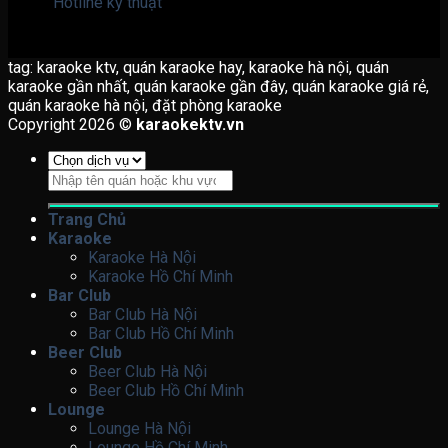
Hotline kỹ thuật
tag: karaoke ktv, quán karaoke hay, karaoke hà nội, quán
karaoke gần nhất, quán karaoke gần đây, quán karaoke giá rẻ,
quán karaoke hà nội, đặt phòng karaoke
Copyright 2026 ©
karaokektv.vn
Tìm
kiếm:
Trang Chủ
Karaoke
Karaoke Hà Nội
Karaoke Hồ Chí Minh
Bar Club
Bar Club Hà Nội
Bar Club Hồ Chí Minh
Beer Club
Beer Club Hà Nội
Beer Club Hồ Chí Minh
Lounge
Lounge Hà Nội
Lounge Hồ Chí Minh