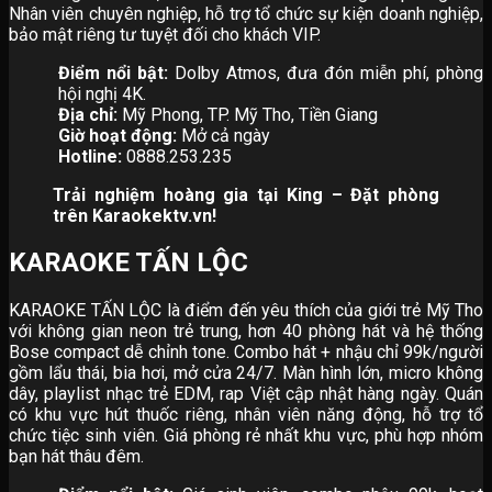
Nhân viên chuyên nghiệp, hỗ trợ tổ chức sự kiện doanh nghiệp,
bảo mật riêng tư tuyệt đối cho khách VIP.
Điểm nổi bật:
Dolby Atmos, đưa đón miễn phí, phòng
hội nghị 4K.
Địa chỉ:
Mỹ Phong, TP. Mỹ Tho, Tiền Giang
Giờ hoạt động:
Mở cả ngày
Hotline:
0888.253.235
Trải nghiệm hoàng gia tại King – Đặt phòng
trên Karaokektv.vn!
KARAOKE TẤN LỘC
KARAOKE TẤN LỘC là điểm đến yêu thích của giới trẻ Mỹ Tho
với không gian neon trẻ trung, hơn 40 phòng hát và hệ thống
Bose compact dễ chỉnh tone. Combo hát + nhậu chỉ 99k/người
gồm lẩu thái, bia hơi, mở cửa 24/7. Màn hình lớn, micro không
dây, playlist nhạc trẻ EDM, rap Việt cập nhật hàng ngày. Quán
có khu vực hút thuốc riêng, nhân viên năng động, hỗ trợ tổ
chức tiệc sinh viên. Giá phòng rẻ nhất khu vực, phù hợp nhóm
bạn hát thâu đêm.