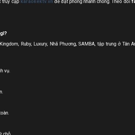
 truy cập
karaokektv.vn
để đặt phòng nhanh chóng. Theo dõi
f
gì?
Kingdom, Ruby, Luxury, Nhã Phương, SAMBA, tập trung ở Tân A
h vụ.
n.
toàn.
ữ chỗ.