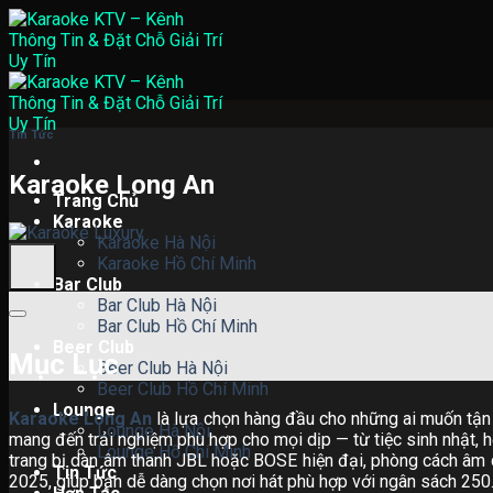
Skip
to
content
Tin Tức
Karaoke Long An
Trang Chủ
Karaoke
Karaoke Hà Nội
Karaoke Hồ Chí Minh
Bar Club
Bar Club Hà Nội
Bar Club Hồ Chí Minh
Beer Club
Mục Lục
Beer Club Hà Nội
Beer Club Hồ Chí Minh
Lounge
Karaoke Long An
là lựa chọn hàng đầu cho những ai muốn tận 
Lounge Hà Nội
mang đến trải nghiệm phù hợp cho mọi dịp — từ tiệc sinh nhật, 
Lounge Hồ Chí Minh
trang bị dàn âm thanh JBL hoặc BOSE hiện đại, phòng cách âm 
Tin Tức
2025, giúp bạn dễ dàng chọn nơi hát phù hợp với ngân sách 25