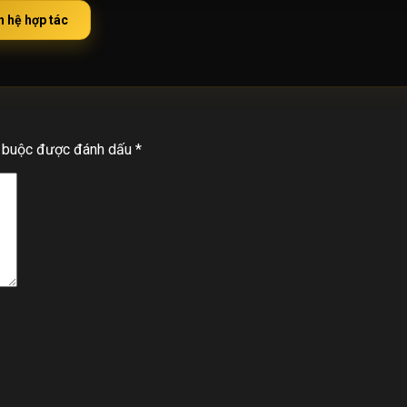
n hệ hợp tác
t buộc được đánh dấu
*