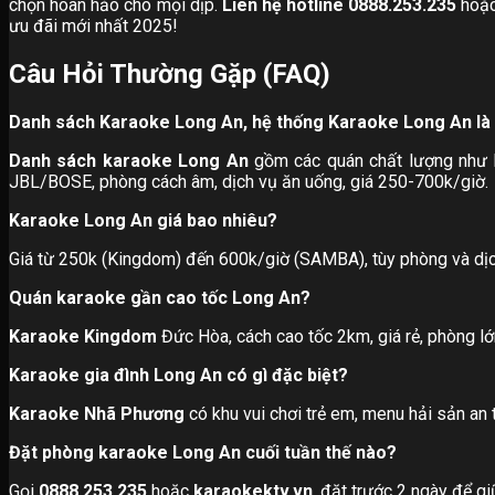
chọn hoàn hảo cho mọi dịp.
Liên hệ hotline 0888.253.235
hoặc
ưu đãi mới nhất 2025!
Câu Hỏi Thường Gặp (FAQ)
Danh sách Karaoke Long An, hệ thống Karaoke Long An là 
Danh sách karaoke Long An
gồm các quán chất lượng như 
JBL/BOSE, phòng cách âm, dịch vụ ăn uống, giá 250-700k/giờ.
Karaoke Long An giá bao nhiêu?
Giá từ 250k (Kingdom) đến 600k/giờ (SAMBA), tùy phòng và dịc
Quán karaoke gần cao tốc Long An?
Karaoke Kingdom
Đức Hòa, cách cao tốc 2km, giá rẻ, phòng lớ
Karaoke gia đình Long An có gì đặc biệt?
Karaoke Nhã Phương
có khu vui chơi trẻ em, menu hải sản an 
Đặt phòng karaoke Long An cuối tuần thế nào?
Gọi
0888.253.235
hoặc
karaokektv.vn
, đặt trước 2 ngày để gi