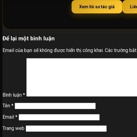
Xem hồ sơ tác giả
Liê
Để lại một bình luận
Email của bạn sẽ không được hiển thị công khai.
Các trường bắ
Bình luận
*
Tên
*
Email
*
Trang web