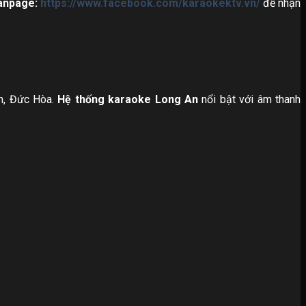
anpage:
https://www.facebook.com/karaokektv.vn/
để nhận
n, Đức Hòa.
Hệ thống karaoke Long An
nổi bật với âm thanh