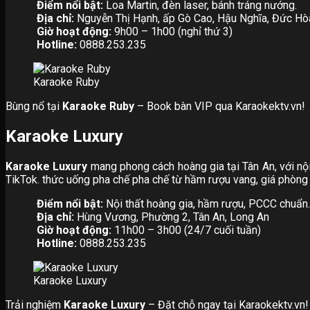
Điểm nổi bật:
Loa Martin, đèn laser, bánh tráng nướng.
Địa chỉ:
Nguyễn Thị Hạnh, ấp Gò Cao, Hậu Nghĩa, Đức Hò
Giờ hoạt động:
9h00 – 1h00 (nghỉ thứ 3)
Hotline:
0888.253.235
Karaoke Ruby
Bùng nổ tại
Karaoke Ruby
– Book bàn VIP qua Karaokektv.vn!
Karaoke Luxury
Karaoke Luxury
mang phong cách hoàng gia tại Tân An, với nộ
TikTok. thức uống pha chế pha chế từ hầm rượu vang, giá phòng
Điểm nổi bật:
Nội thất hoàng gia, hầm rượu, PCCC chuẩn.
Địa chỉ:
Hùng Vương, Phường 2, Tân An, Long An
Giờ hoạt động:
11h00 – 3h00 (24/7 cuối tuần)
Hotline:
0888.253.235
Karaoke Luxury
Trải nghiệm
Karaoke Luxury
– Đặt chỗ ngay tại Karaokektv.vn!