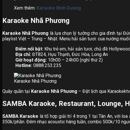
Xem thêm:
Karaoke Bình Dương
Karaoke Nhã Phương
Karaoke Nhã Phương
là lựa chọn lý tưởng cho gia đình tại 
playlist Việt – Trung – Nhật. Menu hải sản tươi: cua nướng muối
Điểm nổi bật:
Khu trẻ em, hải sản tươi, chủ đề Hollywood
Địa chỉ:
ĐT824, Hựu Thạnh, Đức Hòa, Long An
Giờ hoạt động:
10h00 – 24h00 (nghỉ thứ 2)
Hotline:
0888.253.235
Karaoke Nhã Phương
Quây quần tại
Karaoke Nhã Phương
– Đặt lịch qua Karaokektv
SAMBA Karaoke, Restaurant, Lounge, 
SAMBA Karaoke
là tổ hợp giải trí 4 trong 1 tại Tân An, với 
350k/phần. Đêm nhạc acoustic hàng tuần, combo 500k/10 người 