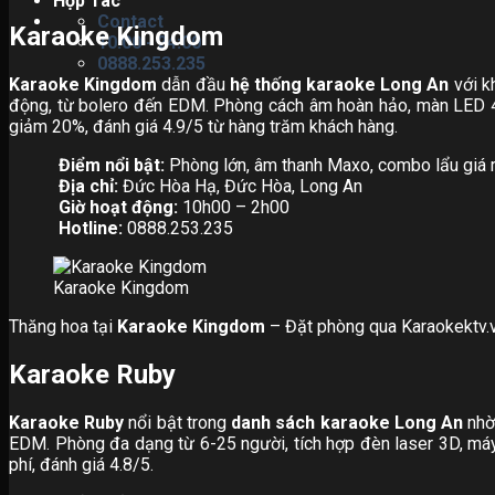
Hợp Tác
Contact
Karaoke Kingdom
10:00 - 24:00
0888.253.235
Karaoke Kingdom
dẫn đầu
hệ thống karaoke Long An
với k
động, từ bolero đến EDM. Phòng cách âm hoàn hảo, màn LED 4
giảm 20%, đánh giá 4.9/5 từ hàng trăm khách hàng.
Điểm nổi bật:
Phòng lớn, âm thanh Maxo, combo lẩu giá r
Địa chỉ:
Đức Hòa Hạ, Đức Hòa, Long An
Giờ hoạt động:
10h00 – 2h00
Hotline:
0888.253.235
Karaoke Kingdom
Thăng hoa tại
Karaoke Kingdom
– Đặt phòng qua Karaokektv.
Karaoke Ruby
Karaoke Ruby
nổi bật trong
danh sách karaoke Long An
nhờ 
EDM. Phòng đa dạng từ 6-25 người, tích hợp đèn laser 3D, má
phí, đánh giá 4.8/5.