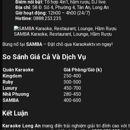
Điểm nổi bật:
Tổ hợp 4in1, hầm rượu, DJ live.
Địa chỉ:
58 Đ. Số 4, Phường 4, Tân An, Long An
Giờ hoạt động:
12h00 – 4h00 (24/7)
Hotline:
0888.253.235
SAMBA Karaoke, Restaurant, Lounge, Hầm Rượu
Bùng nổ tại
SAMBA
– Đặt chỗ qua Karaokektv.vn ngay!
So Sánh Giá Cả Và Dịch Vụ
Quán Karaoke
Giá Phòng/Giờ (k)
Kingdom
250-400
Ruby
300-500
Luxury
450-700
Nhã Phương
280-450
SAMBA
400-600
Kết Luận
Karaoke Long An
mang đến trải nghiệm giải trí đỉnh cao với 