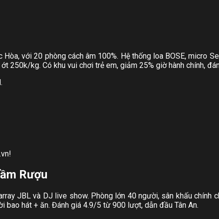
Đức Hòa, với 20 phòng cách âm 100%. Hệ thống loa BOSE, micro 
 ớt 250k/kg. Có khu vui chơi trẻ em, giảm 25% giờ hành chính, đán
.
.vn!
Hầm Rượu
loa array JBL và DJ live show. Phòng lớn 40 người, sân khấu chín
bao hát + ăn. Đánh giá 4.9/5 từ 900 lượt, dẫn đầu Tân An.