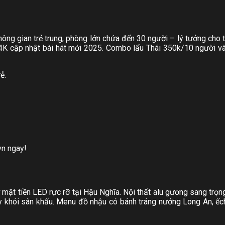
hông gian trẻ trung, phòng lớn chứa đến 30 người – lý tưởng cho
K cập nhật bài hát mới 2025. Combo lẩu Thái 350k/10 người và
ẻ.
vn ngay!
mặt tiền LED rực rỡ tại Hậu Nghĩa. Nội thất alu gương sang trọng
y khói sân khấu. Menu đồ nhậu có bánh tráng nướng Long An, ếch