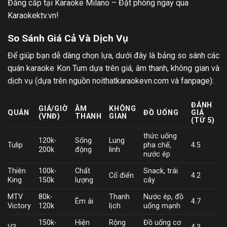
Đẳng cấp tại Karaoke Milano – Đặt phòng ngay qua
Karaokektv.vn!
So Sánh Giá Cả Và Dịch Vụ
Để giúp bạn dễ dàng chọn lựa, dưới đây là bảng so sánh các
quán karaoke Kon Tum dựa trên giá, âm thanh, không gian và
dịch vụ (dựa trên nguồn noithatkaraokevn.com và fanpage):
ĐÁNH
GIÁ/GIỜ
ÂM
KHÔNG
QUÁN
ĐỒ UỐNG
GIÁ
(VNĐ)
THANH
GIAN
(TỪ 5)
thức uống
120k-
Sống
Lung
Tulip
pha chế,
4.5
200k
động
linh
nước ép
Thiên
100k-
Chất
Snack, trái
Cổ điển
4.2
King
150k
lượng
cây
MTV
80k-
Thanh
Nước ép, đồ
Êm ái
4.7
Victory
120k
lịch
uống mạnh
150k-
Hiện
Rộng
Đồ uống cơ