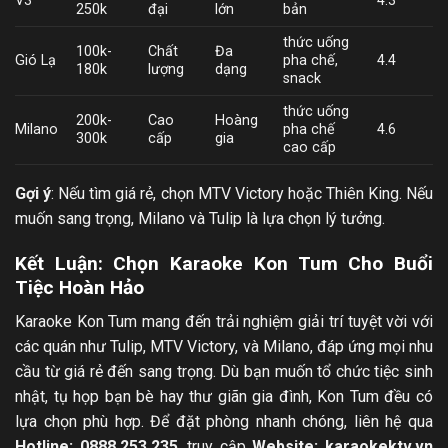
V3
4.3
250k
đại
lớn
bản
thức uống
100k-
Chất
Đa
Gió Lạ
pha chế,
4.4
180k
lượng
dạng
snack
thức uống
200k-
Cao
Hoàng
Milano
pha chế
4.6
300k
cấp
gia
cao cấp
Gợi ý
: Nếu tìm giá rẻ, chọn MTV Victory hoặc Thiên King. Nếu
muốn sang trọng, Milano và Tulip là lựa chọn lý tưởng.
Kết Luận: Chọn Karaoke Kon Tum Cho Buổi
Tiệc Hoàn Hảo
Karaoke Kon Tum mang đến trải nghiệm giải trí tuyệt vời với
các quán như Tulip, MTV Victory, và Milano, đáp ứng mọi nhu
cầu từ giá rẻ đến sang trọng. Dù bạn muốn tổ chức tiệc sinh
nhật, tụ họp bạn bè hay thư giãn gia đình, Kon Tum đều có
lựa chọn phù hợp. Để đặt phòng nhanh chóng, liên hệ qua
Hotline: 0888.253.235
, truy cập
Website:
karaokektv.vn