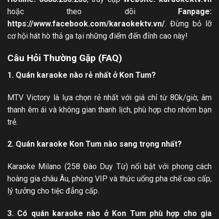
hoặc theo dõi
Fanpage:
https://www.facebook.com/karaokektv.vn/
. Đừng bỏ lỡ
cơ hội hát hò thả ga tại những điểm đến đỉnh cao này!
Câu Hỏi Thường Gặp (FAQ)
1. Quán karaoke nào rẻ nhất ở Kon Tum?
MTV Victory là lựa chọn rẻ nhất với giá chỉ từ 80k/giờ, âm
thanh êm ái và không gian thanh lịch, phù hợp cho nhóm bạn
trẻ.
2. Quán karaoke Kon Tum nào sang trọng nhất?
Karaoke Milano (258 Đào Duy Từ) nổi bật với phong cách
hoàng gia châu Âu, phòng VIP và thức uống pha chế cao cấp,
lý tưởng cho tiệc đẳng cấp.
3. Có quán karaoke nào ở Kon Tum phù hợp cho gia