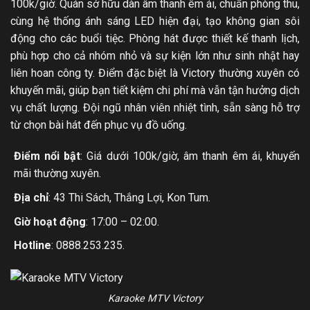
100k/giờ. Quán sở hữu dàn âm thanh êm ái, chuẩn phòng thu,
cùng hệ thống ánh sáng LED hiện đại, tạo không gian sôi
động cho các buổi tiệc. Phòng hát được thiết kế thanh lịch,
phù hợp cho cả nhóm nhỏ và sự kiện lớn như sinh nhật hay
liên hoan công ty. Điểm đặc biệt là Victory thường xuyên có
khuyến mãi, giúp bạn tiết kiệm chi phí mà vẫn tận hưởng dịch
vụ chất lượng. Đội ngũ nhân viên nhiệt tình, sẵn sàng hỗ trợ
từ chọn bài hát đến phục vụ đồ uống.
Điểm nổi bật
: Giá dưới 100k/giờ, âm thanh êm ái, khuyến
mãi thường xuyên.
Địa chỉ
: 43 Thi Sách, Thắng Lợi, Kon Tum.
Giờ hoạt động
: 17:00 – 02:00.
Hotline
: 0888.253.235.
Karaoke MTV Victory