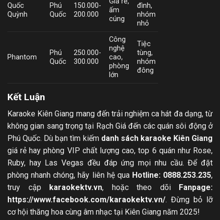
Giá rẻ,
Quốc
Phú
150.000-
đình,
ấm
Quỳnh
Quốc
200.000
nhóm
cúng
nhỏ
Công
Tiệc
nghệ
Phú
250.000-
tùng,
Phantom
cao,
Quốc
300.000
nhóm
phòng
đông
lớn
Kết Luận
Karaoke Kiên Giang mang đến trải nghiệm ca hát đa dạng, từ
không gian sang trọng tại Rạch Giá đến các quán sôi động ở
Phú Quốc. Dù bạn tìm kiếm
danh sách karaoke Kiên Giang
giá rẻ hay phòng VIP chất lượng cao, top 6 quán như Rose,
Ruby, hay Las Vegas đều đáp ứng mọi nhu cầu. Để đặt
phòng nhanh chóng, hãy liên hệ qua
Hotline: 0888.253.235
,
truy cập
karaokektv.vn
, hoặc theo dõi
Fanpage:
https://www.facebook.com/karaokektv.vn/
. Đừng bỏ lỡ
cơ hội thăng hoa cùng âm nhạc tại Kiên Giang năm 2025!