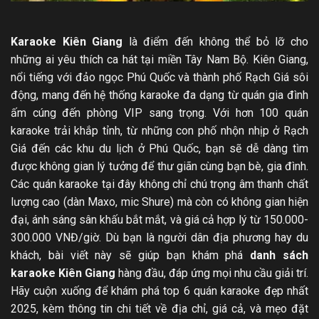
Karaoke Kiên Giang
là điểm đến không thể bỏ lỡ cho
những ai yêu thích ca hát tại miền Tây Nam Bộ. Kiên Giang,
nổi tiếng với đảo ngọc Phú Quốc và thành phố Rạch Giá sôi
động, mang đến hệ thống karaoke đa dạng từ quán gia đình
ấm cúng đến phòng VIP sang trọng. Với hơn 100 quán
karaoke trải khắp tỉnh, từ những con phố nhộn nhịp ở Rạch
Giá đến các khu du lịch ở Phú Quốc, bạn sẽ dễ dàng tìm
được không gian lý tưởng để thư giãn cùng bạn bè, gia đình.
Các quán karaoke tại đây không chỉ chú trọng âm thanh chất
lượng cao (dàn Maxo, mic Shure) mà còn có không gian hiện
đại, ánh sáng sân khấu bắt mắt, và giá cả hợp lý từ 150.000-
300.000 VNĐ/giờ. Dù bạn là người dân địa phương hay du
khách, bài viết này sẽ giúp bạn khám phá
danh sách
karaoke Kiên Giang
hàng đầu, đáp ứng mọi nhu cầu giải trí.
Hãy cuộn xuống để khám phá top 6 quán karaoke đẹp nhất
2025, kèm thông tin chi tiết về địa chỉ, giá cả, và mẹo đặt