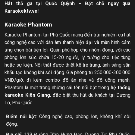
Hát thả ga tại Quốc Quỳnh – Đặt chỗ ngay qua
Karaokektv.vn!
Karaoke Phantom
Karaoke Phantom tại Phú Quốc mang đến trải nghiệm ca hát
công nghệ cao với dàn âm thanh hiện đại và màn hình cảm
ứng chọn bài tiện lợi. Quán phù hợp cho nhóm đông, với các
phòng lớn sức chứa 15-20 người, lý tưởng cho tiệc tùng
hoặc sự kiện. Nội thất được thiết kế trẻ trung, ánh sáng sân
khấu tạo không khí sôi động. Giá phòng từ 250.000-300.000
VNĐ/giờ, đi kèm combo đồ ăn nhẹ và đồ uống mạnh.
Phantom là một trong những cái tên nổi bật trong
hệ thống
karaoke Kiên Giang
, đặc biệt thu hút du khách tại Dương
Tơ, Phú Quốc.
Điểm nổi bật
: Công nghệ cao, phòng lớn, không khí sôi
động.
Địa chỉ
: 129 Đường Trần Hưng Đạo, Dương Tơ, Phú Quốc,