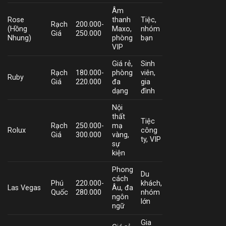
Âm
Rose
thanh
Tiệc,
Rạch
200.000-
(Hồng
Maxo,
nhóm
Giá
250.000
Nhung)
phòng
bạn
VIP
Giá rẻ,
Sinh
Rạch
180.000-
phòng
viên,
Ruby
Giá
220.000
đa
gia
dạng
đình
Nội
thất
Tiệc
Rạch
250.000-
mạ
Rolux
công
Giá
300.000
vàng,
ty, VIP
sự
kiện
Phong
Du
cách
Phú
220.000-
khách,
Las Vegas
Âu, đa
Quốc
280.000
nhóm
ngôn
lớn
ngữ
Gia