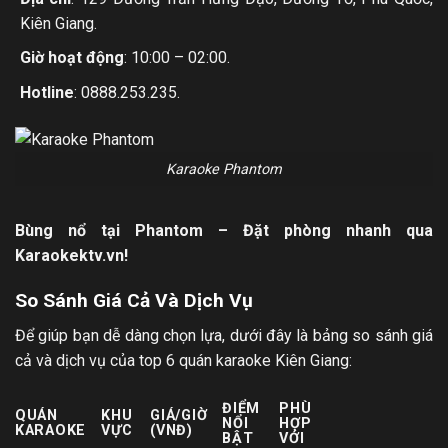
Kiên Giang.
Giờ hoạt động
: 10:00 – 02:00.
Hotline
: 0888.253.235.
Karaoke Phantom
Bùng nổ tại Phantom – Đặt phòng nhanh qua
Karaokektv.vn!
So Sánh Giá Cả Và Dịch Vụ
Để giúp bạn dễ dàng chọn lựa, dưới đây là bảng so sánh giá
cả và dịch vụ của top 6 quán karaoke Kiên Giang:
ĐIỂM
PHÙ
QUÁN
KHU
GIÁ/GIỜ
NỔI
HỢP
KARAOKE
VỰC
(VNĐ)
BẬT
VỚI