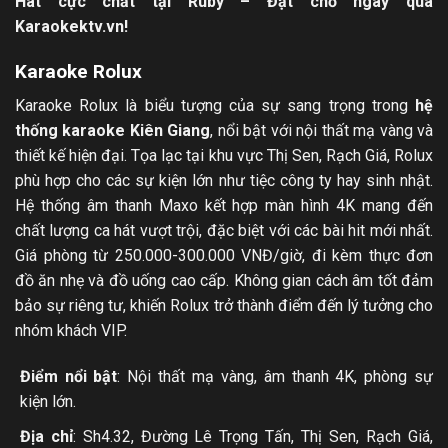
Hát cực chất tại Ruby – Đặt chỗ ngay qua
Karaokektv.vn!
Karaoke Rolux
Karaoke Rolux là biểu tượng của sự sang trọng trong
hệ
thống karaoke Kiên Giang
, nổi bật với nội thất mạ vàng và
thiết kế hiện đại. Tọa lạc tại khu vực Thị Sen, Rạch Giá, Rolux
phù hợp cho các sự kiện lớn như tiệc công ty hay sinh nhật.
Hệ thống âm thanh Maxo kết hợp màn hình 4K mang đến
chất lượng ca hát vượt trội, đặc biệt với các bài hit mới nhất.
Giá phòng từ 250.000-300.000 VNĐ/giờ, đi kèm thực đơn
đồ ăn nhẹ và đồ uống cao cấp. Không gian cách âm tốt đảm
bảo sự riêng tư, khiến Rolux trở thành điểm đến lý tưởng cho
nhóm khách VIP.
Điểm nổi bật
: Nội thất mạ vàng, âm thanh 4K, phòng sự
kiện lớn.
Địa chỉ
: Sh4.32, Đường Lê Trọng Tấn, Thị Sen, Rạch Giá,