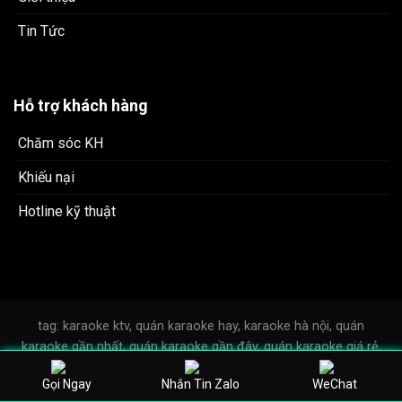
Tin Tức
Hỗ trợ khách hàng
Chăm sóc KH
Khiếu nại
Hotline kỹ thuật
tag: karaoke ktv, quán karaoke hay, karaoke hà nội, quán
karaoke gần nhất, quán karaoke gần đây, quán karaoke giá rẻ,
quán karaoke hà nội, đặt phòng karaoke
Gọi Ngay
Nhắn Tin Zalo
WeChat
Copyright 2026 ©
karaokektv.vn