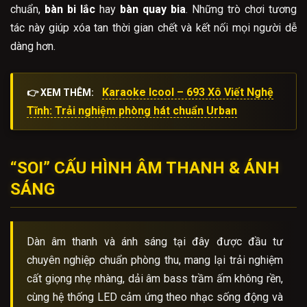
chuẩn,
bàn bi lắc
hay
bàn quay bia
. Những trò chơi tương
tác này giúp xóa tan thời gian chết và kết nối mọi người dễ
dàng hơn.
Karaoke Icool – 693 Xô Viết Nghệ
👉 XEM THÊM:
Tĩnh: Trải nghiệm phòng hát chuẩn Urban
“SOI” CẤU HÌNH ÂM THANH & ÁNH
SÁNG
Dàn âm thanh và ánh sáng tại đây được đầu tư
chuyên nghiệp chuẩn phòng thu, mang lại trải nghiệm
cất giọng nhẹ nhàng, dải âm bass trầm ấm không rền,
cùng hệ thống LED cảm ứng theo nhạc sống động và