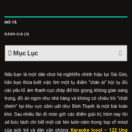
MÔ TẢ
ĐÁNH GIÁ (0)
Mục Lục
Nếu bạn là một dân chơi hệ nightlife chính hiệu tại Sài Gòn,
hẳn bạn thừa biết việc tìm một tụ điểm “chân ái” hội tụ đủ
các yếu tố: âm thanh cực cháy để tôn giọng, không gian sang
trọng, đồ ăn ngon như nhà hàng và không có chiêu trò “chặt
chém” tại khu vực sầm uất như Bình Thạnh là một bài toán
khó. Sau nhiều lần đi mòn gót các điểm giải trí, hôm nay tôi
sẽ bóc tách chi tiết một cái tên luôn nằm trong top of mind
của giới trẻ và dân văn phòng:
Karaoke Icool – 122 Ung