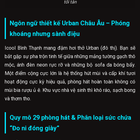
tối tân
Ngôn ngữ thiết kế Urban Châu Âu – Phóng
khoáng nhưng sành điệu
Icool Bình Thạnh mang đậm hơi thở Urban (đô thị). Bạn sẽ
bắt gặp sự pha trộn tinh tế giữa những mảng tường gạch thô
mộc, ánh đèn neon rực rỡ và những bộ sofa da bóng bẩy.
Một điểm cộng cực lớn là hệ thống hút mùi và cấp khí tươi
hoạt động cực kỳ hiệu quả, phòng hát hoàn toàn không có
mùi bia rượu ủ ê. Khu vực nhà vệ sinh thì khô ráo, sạch bong
và thơm tho.
Quy mô 29 phòng hát & Phân loại sức chứa
“Đo ni đóng giày”