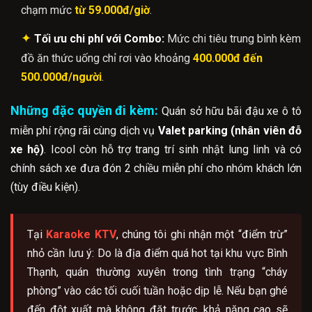
chạm mức
từ 59.000đ/giờ
.
✦
Tối ưu chi phí với Combo:
Mức chi tiêu trung bình kèm
đồ ăn thức uống chỉ rơi vào khoảng
400.000đ đến
500.000đ/người
.
Những đặc quyền đi kèm:
Quán sở hữu bãi đậu xe ô tô
miễn phí rộng rãi cùng dịch vụ
Valet parking (nhân viên đỗ
xe hộ)
. Icool còn hỗ trợ trang trí sinh nhật lung linh và có
chính sách xe đưa đón 2 chiều miễn phí cho nhóm khách lớn
(tùy điều kiện).
Tại
Karaoke KTV
, chúng tôi ghi nhận một “điểm trừ”
nhỏ cần lưu ý: Do là địa điểm quá hot tại khu vực Bình
Thạnh, quán thường xuyên trong tình trạng “cháy
phòng” vào các tối cuối tuần hoặc dịp lễ. Nếu bạn ghé
đến đột xuất mà không đặt trước, khả năng cao sẽ