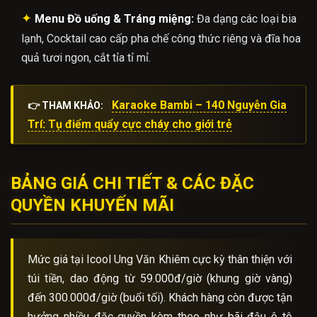
✦
Menu Đồ uống & Tráng miệng:
Đa dạng các loại bia
lạnh, Cocktail cao cấp pha chế công thức riêng và đĩa hoa
quả tươi ngon, cắt tỉa tỉ mỉ.
Karaoke Bambi – 140 Nguyễn Gia
👉 THAM KHẢO:
Trí: Tụ điểm quẩy cực cháy cho giới trẻ
BẢNG GIÁ CHI TIẾT & CÁC ĐẶC
QUYỀN KHUYẾN MÃI
Mức giá tại Icool Ung Văn Khiêm cực kỳ thân thiện với
túi tiền, dao động từ 59.000đ/giờ (khung giờ vàng)
đến 300.000đ/giờ (buổi tối). Khách hàng còn được tận
hưởng nhiều đặc quyền kèm theo như bãi đậu ô tô