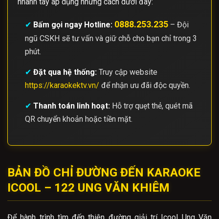
nhanh tay áp dụng những cách dưới đây:
0888.253.235
✔
Bấm gọi ngay Hotline:
– Đội
ngũ CSKH sẽ tư vấn và giữ chỗ cho bạn chỉ trong 3
phút.
✔
Đặt qua hệ thống:
Truy cập website
https://karaokektv.vn/
để nhận ưu đãi độc quyền.
✔
Thanh toán linh hoạt:
Hỗ trợ quẹt thẻ, quét mã
QR chuyển khoản hoặc tiền mặt.
BẢN ĐỒ CHỈ ĐƯỜNG ĐẾN KARAOKE
ICOOL – 122 UNG VĂN KHIÊM
Để hành trình tìm đến thiên đường giải trí Icool Ung Văn