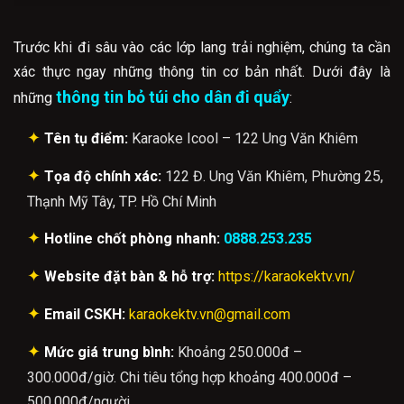
Trước khi đi sâu vào các lớp lang trải nghiệm, chúng ta cần
xác thực ngay những thông tin cơ bản nhất. Dưới đây là
thông tin bỏ túi cho dân đi quẩy
những
:
✦
Tên tụ điểm:
Karaoke Icool – 122 Ung Văn Khiêm
✦
Tọa độ chính xác:
122 Đ. Ung Văn Khiêm, Phường 25,
Thạnh Mỹ Tây, TP. Hồ Chí Minh
✦
Hotline chốt phòng nhanh:
0888.253.235
✦
Website đặt bàn & hỗ trợ:
https://karaokektv.vn/
✦
Email CSKH:
karaokektv.vn@gmail.com
✦
Mức giá trung bình:
Khoảng 250.000đ –
300.000đ/giờ. Chi tiêu tổng hợp khoảng 400.000đ –
500.000đ/người.