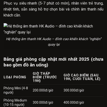
Phục vụ siêu nhanh (5-7 phút có món), nhân viên trẻ trung,
nhiệt tình, sẵn sàng hỗ trợ chọn bài và chỉnh âm thanh nếu
khách cần.
Hệ thống âm thanh HK Audio – đỉnh cao khiến khách “nghiện”
quay lại
Bảng giá phòng cập nhật mới nhất 2025 (chưa
bao gồm đồ ăn uống)
GIỜ THẤP
GIỜ CAO ĐIỂM (SAU
LOẠI PHÒNG
ĐIỂM (TRƯỚC
19H, CUỐI TUẦN, LỄ)
19H)
Phòng Mini (4-8
200.000đ/giờ
300.000đ/giờ
người)
Phòng Medium
300.000đ/giờ
400.000đ/giờ
(10-15 người)