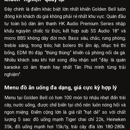
Đây chính là điểm khác biệt lớn nhất khiến Golden Bell luôn
đông kín khách dù giá không phải rẻ nhất khu vực. Quán đầu
tư toàn bộ dàn âm thanh HK Audio Premium Series nhập
khẩu nguyên chiếc từ Đức, kết hợp sub 5S Audio 18” và
micro BBS không dây đời mới. Bass sâu, chắc, rung phòng;
treble sáng, trong trẻo; hát bolero thì ấm áp, nhạc trẻ thì
bổng, EDM thì đập “thùng thùng” khiến cả phòng nổi da gà.
Nhiều khách sau khi hát xong đều nhận xét “đây là quán
karaoke có âm thanh hay nhất Tân Phú mình từng trải
nghiệm”.
Menu đồ ăn uống đa dạng, giá cực kỳ hợp lý
Menu tại Golden Bell có hơn 100 món từ nhậu nhẹt đến trái
cây, nước uống, được chế biến tại chỗ nên luôn nóng hổi và
ngon miệng. Điểm cộng lớn là giá rất “hạt dẻ” so với chất
lượng 5 sao: đồ uống mạnh Tiger chai chỉ 22k, Heineken
35k, đồ uống mạnh hơi 15k/ly, trái cây đĩa lớn 180-280k.