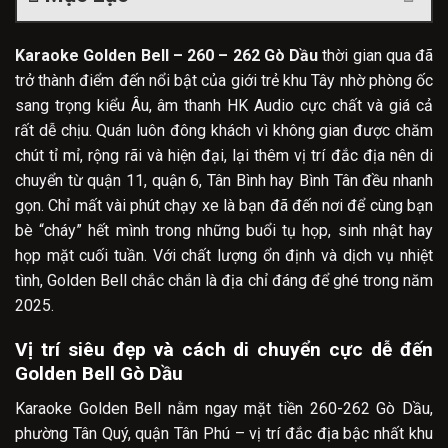
Karaoke Golden Bell – 260 – 262 Gò Dầu
thời gian qua đã
trở thành điểm đến nổi bật của giới trẻ khu Tây nhờ phòng ốc
sang trọng kiểu Âu, âm thanh HK Audio cực chất và giá cả
rất dễ chịu. Quán luôn đông khách vì không gian được chăm
chút tỉ mỉ, rộng rãi và hiện đại, lại thêm vị trí đắc địa nên di
chuyển từ quận 11, quận 6, Tân Bình hay Bình Tân đều nhanh
gọn. Chỉ mất vài phút chạy xe là bạn đã đến nơi để cùng bạn
bè “cháy” hết mình trong những buổi tụ họp, sinh nhật hay
họp mặt cuối tuần. Với chất lượng ổn định và dịch vụ nhiệt
tình, Golden Bell chắc chắn là địa chỉ đáng để ghé trong năm
2025.
Vị trí siêu đẹp và cách di chuyển cực dễ đến
Golden Bell Gò Dầu
Karaoke Golden Bell nằm ngay mặt tiền 260-262 Gò Dầu,
phường Tân Quý, quận Tân Phú – vị trí đắc địa bậc nhất khu