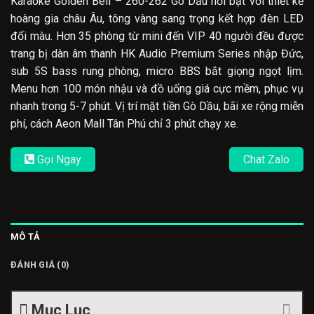
Karaoke Golden Bell – 260-262 Gò Dầu nổi bật với thiết kế
hoàng gia châu Âu, tông vàng sang trọng kết hợp đèn LED
đổi màu. Hơn 35 phòng từ mini đến VIP 40 người đều được
trang bị dàn âm thanh HK Audio Premium Series nhập Đức,
sub 5S bass rung phòng, micro BBS bắt giọng ngọt lịm.
Menu hơn 100 món nhậu và đồ uống giá cực mềm, phục vụ
nhanh trong 5-7 phút. Vị trí mặt tiền Gò Dầu, bãi xe rộng miễn
phí, cách Aeon Mall Tân Phú chỉ 3 phút chạy xe.
Gọi Ngay
Chat Zalo
MÔ TẢ
ĐÁNH GIÁ (0)
Mục Lục