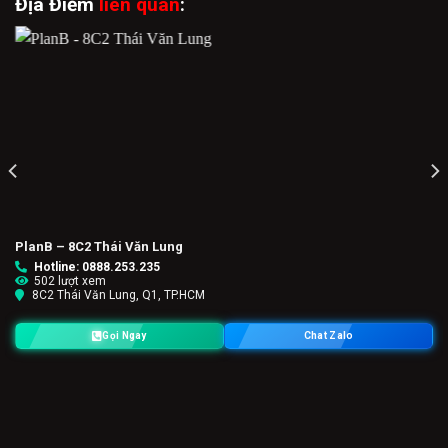
Địa Điểm
liên quan
:
PlanB – 8C2 Thái Văn Lung
Hotline: 0888.253.235
502 lượt xem
8C2 Thái Văn Lung, Q1, TP.HCM
Gọi Ngay
Chat Zalo