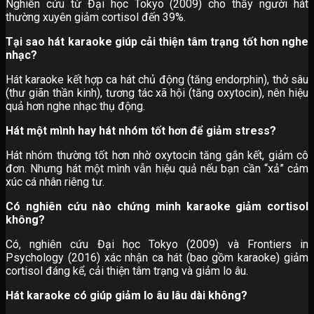
Nghiên cứu từ Đại học Tokyo (2009) cho thấy người hát
thường xuyên giảm cortisol đến 39%.
Tại sao hát karaoke giúp cải thiện tâm trạng tốt hơn nghe
nhạc?
Hát karaoke kết hợp ca hát chủ động (tăng endorphin), thở sâu
(thư giãn thần kinh), tương tác xã hội (tăng oxytocin), nên hiệu
quả hơn nghe nhạc thụ động.
Hát một mình hay hát nhóm tốt hơn để giảm stress?
Hát nhóm thường tốt hơn nhờ oxytocin tăng gắn kết, giảm cô
đơn. Nhưng hát một mình vẫn hiệu quả nếu bạn cần “xả” cảm
xúc cá nhân riêng tư.
Có nghiên cứu nào chứng minh karaoke giảm cortisol
không?
Có, nghiên cứu Đại học Tokyo (2009) và Frontiers in
Psychology (2016) xác nhận ca hát (bao gồm karaoke) giảm
cortisol đáng kể, cải thiện tâm trạng và giảm lo âu.
Hát karaoke có giúp giảm lo âu lâu dài không?