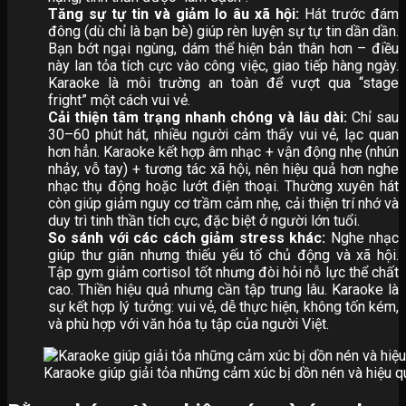
Tăng sự tự tin và giảm lo âu xã hội:
Hát trước đám
đông (dù chỉ là bạn bè) giúp rèn luyện sự tự tin dần dần.
Bạn bớt ngại ngùng, dám thể hiện bản thân hơn – điều
này lan tỏa tích cực vào công việc, giao tiếp hàng ngày.
Karaoke là môi trường an toàn để vượt qua “stage
fright” một cách vui vẻ.
Cải thiện tâm trạng nhanh chóng và lâu dài:
Chỉ sau
30–60 phút hát, nhiều người cảm thấy vui vẻ, lạc quan
hơn hẳn. Karaoke kết hợp âm nhạc + vận động nhẹ (nhún
nhảy, vỗ tay) + tương tác xã hội, nên hiệu quả hơn nghe
nhạc thụ động hoặc lướt điện thoại. Thường xuyên hát
còn giúp giảm nguy cơ trầm cảm nhẹ, cải thiện trí nhớ và
duy trì tinh thần tích cực, đặc biệt ở người lớn tuổi.
So sánh với các cách giảm stress khác:
Nghe nhạc
giúp thư giãn nhưng thiếu yếu tố chủ động và xã hội.
Tập gym giảm cortisol tốt nhưng đòi hỏi nỗ lực thể chất
cao. Thiền hiệu quả nhưng cần tập trung lâu. Karaoke là
sự kết hợp lý tưởng: vui vẻ, dễ thực hiện, không tốn kém,
và phù hợp với văn hóa tụ tập của người Việt.
Karaoke giúp giải tỏa những cảm xúc bị dồn nén và hiệu 