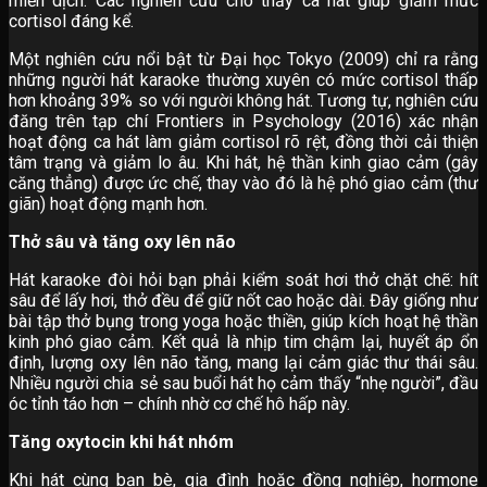
miễn dịch. Các nghiên cứu cho thấy ca hát giúp giảm mức
cortisol đáng kể.
Một nghiên cứu nổi bật từ Đại học Tokyo (2009) chỉ ra rằng
những người hát karaoke thường xuyên có mức cortisol thấp
hơn khoảng 39% so với người không hát. Tương tự, nghiên cứu
đăng trên tạp chí Frontiers in Psychology (2016) xác nhận
hoạt động ca hát làm giảm cortisol rõ rệt, đồng thời cải thiện
tâm trạng và giảm lo âu. Khi hát, hệ thần kinh giao cảm (gây
căng thẳng) được ức chế, thay vào đó là hệ phó giao cảm (thư
giãn) hoạt động mạnh hơn.
Thở sâu và tăng oxy lên não
Hát karaoke đòi hỏi bạn phải kiểm soát hơi thở chặt chẽ: hít
sâu để lấy hơi, thở đều để giữ nốt cao hoặc dài. Đây giống như
bài tập thở bụng trong yoga hoặc thiền, giúp kích hoạt hệ thần
kinh phó giao cảm. Kết quả là nhịp tim chậm lại, huyết áp ổn
định, lượng oxy lên não tăng, mang lại cảm giác thư thái sâu.
Nhiều người chia sẻ sau buổi hát họ cảm thấy “nhẹ người”, đầu
óc tỉnh táo hơn – chính nhờ cơ chế hô hấp này.
Tăng oxytocin khi hát nhóm
Khi hát cùng bạn bè, gia đình hoặc đồng nghiệp, hormone