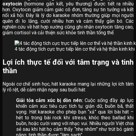
oxytocin
(hormone gắn kết, yêu thương) được tiết ra nhiều
hơn. Oxytocin giảm cảm giác cô đơn, tăng sự tin tưởng và kết
nối xã hội. Đây là lý do karaoke nhóm thường giúp mọi người
quên đi lo lắng, cười nhiều hơn và cảm thấy gắn bó. Các
nghiên cứu về hát hợp xướng cũng ghi nhận oxytocin tăng cao,
giảm cortisol và cải thiện sức khỏe tinh thần tổng thể.
4 tác động tích cực trực tiếp lên cơ thể và hệ thần kinh kh
Lợi ích thực tế đối với tâm trạng và tinh
thần
Ngoài cơ chế sinh học, hát karaoke mang lại những lợi ích tâm
lý rõ rệt, dễ cảm nhận ngay sau buổi hát:
Giải tỏa cảm xúc bị dồn nén:
Cuộc sống đầy áp lực
khiến cảm xúc tiêu cực tích tụ: giận dữ, buồn bã, thất
vọng. Hát karaoke cho phép bạn “xả” qua lời bài hát –
hét to trong bài rock khi stress, khóc theo ballad khi
buồn, hoặc cười vang với nhạc vui. Nhiều người Việt chia
sẻ sau khi hát họ cảm thấy “nhẹ nhõm” như trút bỏ gánh
nặng, tinh thần được “làm sạch”.