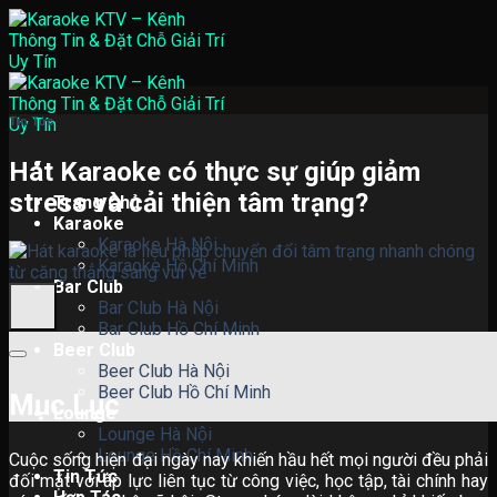
Skip
to
content
Tin Tức
Hát Karaoke có thực sự giúp giảm
stress và cải thiện tâm trạng?
Trang Chủ
Karaoke
Karaoke Hà Nội
Karaoke Hồ Chí Minh
Bar Club
Bar Club Hà Nội
Bar Club Hồ Chí Minh
Beer Club
Beer Club Hà Nội
Beer Club Hồ Chí Minh
Mục Lục
Lounge
Lounge Hà Nội
Lounge Hồ Chí Minh
Cuộc sống hiện đại ngày nay khiến hầu hết mọi người đều phải
Tin Tức
đối mặt với áp lực liên tục từ công việc, học tập, tài chính hay