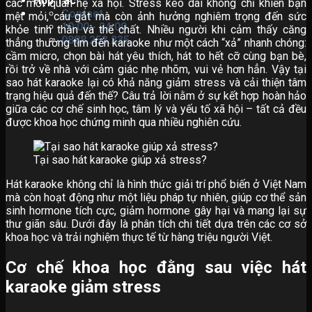
Hợp Tác
các mối quan hệ xã hội. Stress kéo dài không chỉ khiến bạn
Contact
mệt mỏi, cáu gắt mà còn ảnh hưởng nghiêm trọng đến sức
10:00 - 24:00
khỏe tinh thần và thể chất. Nhiều người khi cảm thấy căng
0888.253.235
thẳng thường tìm đến karaoke như một cách “xả” nhanh chóng:
cầm micro, chọn bài hát yêu thích, hát to hết cỡ cùng bạn bè,
rồi trở về nhà với cảm giác nhẹ nhõm, vui vẻ hơn hẳn. Vậy tại
sao hát karaoke lại có khả năng giảm stress và cải thiện tâm
trạng hiệu quả đến thế? Câu trả lời nằm ở sự kết hợp hoàn hảo
giữa các cơ chế sinh học, tâm lý và yếu tố xã hội – tất cả đều
được khoa học chứng minh qua nhiều nghiên cứu.
Tại sao hát karaoke giúp xả stress?
Hát karaoke không chỉ là hình thức giải trí phổ biến ở Việt Nam
mà còn hoạt động như một liệu pháp tự nhiên, giúp cơ thể sản
sinh hormone tích cực, giảm hormone gây hại và mang lại sự
thư giãn sâu. Dưới đây là phân tích chi tiết dựa trên các cơ sở
khoa học và trải nghiệm thực tế từ hàng triệu người Việt.
Cơ chế khoa học đằng sau việc hát
karaoke giảm stress