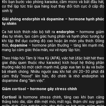
Khi bạn bước vào phòng karaoke, cầm micro và bắt đầu hát,
cơ thể lập tức trải qua hàng loạt thay đổi tích cực ở cấp độ
sinh lý.
Giải phóng endorphin và dopamine – hormone hạnh phúc
tự nhiên
Ca hát kích thích não bộ tiết ra
endorphin
– hormone giảm
đau tự nhiên, tạo cảm giác hưng phấn và hạnh phúc tương tự
khi tập thể dục cường độ cao hoặc ăn món yêu thích. Đồng
thời,
dopamine
– hormone phần thưởng – tăng lên mạnh mẽ,
mang lại cảm giác thỏa mãn, vui vẻ ngay lập tức.
Theo Hiệp hội Tâm lý Hoa Kỳ (APA), việc hát (đặc biệt hát theo
giai điệu quen thuộc như karaoke) kích hoạt hệ thống phần
thưởng não bộ một cách mạnh mẽ, giúp xua tan lo âu và buồn
bã nhanh chóng. Nhiều người sau khi hát chỉ 20–30 phút đã
cảm thấy “mood” lên hẳn, đó chính là nhờ endorphin và
dopamine đang “làm việc”.
Giảm cortisol – hormone gây stress chính
Cortisol
là hormone stress chính, tăng cao khi bạn căng
thẳng kéo dài, dẫn đến mệt mỏi, mất ngủ, thậm chí suy giảm