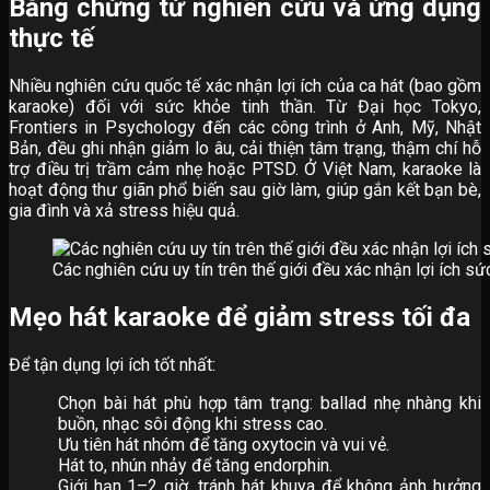
Bằng chứng từ nghiên cứu và ứng dụng
thực tế
Nhiều nghiên cứu quốc tế xác nhận lợi ích của ca hát (bao gồm
karaoke) đối với sức khỏe tinh thần. Từ Đại học Tokyo,
Frontiers in Psychology đến các công trình ở Anh, Mỹ, Nhật
Bản, đều ghi nhận giảm lo âu, cải thiện tâm trạng, thậm chí hỗ
trợ điều trị trầm cảm nhẹ hoặc PTSD. Ở Việt Nam, karaoke là
hoạt động thư giãn phổ biến sau giờ làm, giúp gắn kết bạn bè,
gia đình và xả stress hiệu quả.
Các nghiên cứu uy tín trên thế giới đều xác nhận lợi ích s
Mẹo hát karaoke để giảm stress tối đa
Để tận dụng lợi ích tốt nhất:
Chọn bài hát phù hợp tâm trạng: ballad nhẹ nhàng khi
buồn, nhạc sôi động khi stress cao.
Ưu tiên hát nhóm để tăng oxytocin và vui vẻ.
Hát to, nhún nhảy để tăng endorphin.
Giới hạn 1–2 giờ, tránh hát khuya để không ảnh hưởng