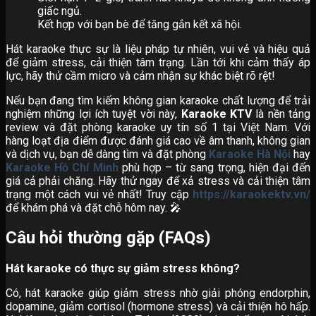
giấc ngủ.
Kết hợp với bạn bè để tăng gắn kết xã hội.
Hát karaoke thực sự là liệu pháp tự nhiên, vui vẻ và hiệu quả
để giảm stress, cải thiện tâm trạng. Lần tới khi cảm thấy áp
lực, hãy thử cầm micro và cảm nhận sự khác biệt rõ rệt!
Nếu bạn đang tìm kiếm không gian karaoke chất lượng để trải
nghiệm những lợi ích tuyệt vời này,
Karaoke KTV
là nền tảng
review và đặt phòng karaoke uy tín số 1 tại Việt Nam. Với
hàng loạt địa điểm được đánh giá cao về âm thanh, không gian
và dịch vụ, bạn dễ dàng tìm và đặt phòng
Karaoke Hà Nội
hay
Karaoke Hồ Chí Minh
phù hợp – từ sang trọng, hiện đại đến
giá cả phải chăng. Hãy thử ngay để xả stress và cải thiện tâm
trạng một cách vui vẻ nhất! Truy cập
https://karaokektv.vn/
để khám phá và đặt chỗ hôm nay. 🎤
Câu hỏi thường gặp (FAQs)
Hát karaoke có thực sự giảm stress không?
Có, hát karaoke giúp giảm stress nhờ giải phóng endorphin,
dopamine, giảm cortisol (hormone stress) và cải thiện hô hấp.