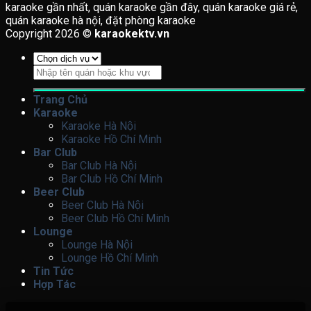
karaoke gần nhất, quán karaoke gần đây, quán karaoke giá rẻ,
quán karaoke hà nội, đặt phòng karaoke
Copyright 2026 ©
karaokektv.vn
Tìm
kiếm:
Trang Chủ
Karaoke
Karaoke Hà Nội
Karaoke Hồ Chí Minh
Bar Club
Bar Club Hà Nội
Bar Club Hồ Chí Minh
Beer Club
Beer Club Hà Nội
Beer Club Hồ Chí Minh
Lounge
Lounge Hà Nội
Lounge Hồ Chí Minh
Tin Tức
Hợp Tác