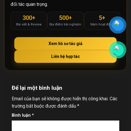
đối tác quan trọng.
300+
500+
5+
Bài viết & Review
Địa điểm trải nghiệm
Năm hoạt động
Xem hồ sơ tác giả
Liên hệ hợp tác
Để lại một bình luận
Email của bạn sẽ không được hiển thị công khai.
Các
trường bắt buộc được đánh dấu
*
Bình luận
*