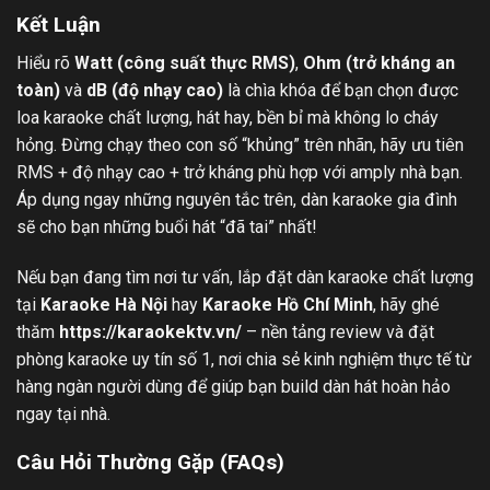
Kết Luận
Hiểu rõ
Watt (công suất thực RMS)
,
Ohm (trở kháng an
toàn)
và
dB (độ nhạy cao)
là chìa khóa để bạn chọn được
loa karaoke chất lượng, hát hay, bền bỉ mà không lo cháy
hỏng. Đừng chạy theo con số “khủng” trên nhãn, hãy ưu tiên
RMS + độ nhạy cao + trở kháng phù hợp với amply nhà bạn.
Áp dụng ngay những nguyên tắc trên, dàn karaoke gia đình
sẽ cho bạn những buổi hát “đã tai” nhất!
Nếu bạn đang tìm nơi tư vấn, lắp đặt dàn karaoke chất lượng
tại
Karaoke Hà Nội
hay
Karaoke Hồ Chí Minh
, hãy ghé
thăm
https://karaokektv.vn/
– nền tảng review và đặt
phòng karaoke uy tín số 1, nơi chia sẻ kinh nghiệm thực tế từ
hàng ngàn người dùng để giúp bạn build dàn hát hoàn hảo
ngay tại nhà.
Câu Hỏi Thường Gặp (FAQs)