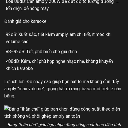
Loa 88dB: Cần amply 200W để đạt độ to tương đương →
tốn điện, dễ nóng máy.
Đánh giá cho karaoke:
92dB: Xuất sắc, tiết kiệm amply, âm chi tiết, ít méo khi
volume cao.
88–92dB: Tốt, phổ biến cho gia đình.
<88dB: Kém, chỉ phù hợp nghe nhạc nhẹ, không khuyến
khích karaoke.
Lợi ích lớn: Độ nhạy cao giúp bạn hát to mà không cần đẩy
amply “max volume”, giọng hát rõ ràng, bass mid treble cân
bằng.
Bảng “thần chú” giúp bạn chọn đúng công suất theo diện tích