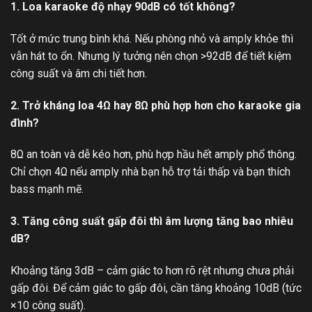
1. Loa karaoke độ nhạy 90dB có tốt không?
Tốt ở mức trung bình khá. Nếu phòng nhỏ và amply khỏe thì
vẫn hát to ổn. Nhưng lý tưởng nên chọn >92dB để tiết kiệm
công suất và âm chi tiết hơn.
2. Trở kháng loa 4Ω hay 8Ω phù hợp hơn cho karaoke gia
đình?
8Ω an toàn và dễ kéo hơn, phù hợp hầu hết amply phổ thông.
Chỉ chọn 4Ω nếu amply nhà bạn hỗ trợ tải thấp và bạn thích
bass mạnh mẽ.
3. Tăng công suất gấp đôi thì âm lượng tăng bao nhiêu
dB?
Khoảng tăng 3dB – cảm giác to hơn rõ rệt nhưng chưa phải
gấp đôi. Để cảm giác to gấp đôi, cần tăng khoảng 10dB (tức
×10 công suất).