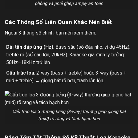
phòng và phối ghép amply an toàn
Các Thông Số Liên Quan Khác Nên Biết
Ngoài 3 thông số chính, bạn nên xem thêm:
Dải tần đáp ứng (Hz)
: Bass sâu (số đầu nhỏ, ví dụ 45Hz),
treble rõ (số sau lớn, 20kHz). Karaoke gia đình lý tưởng:
50Hz–18kHz trở lên.
Cấu trúc loa
: 2-way (bass + treble) hoặc 3-way (bass +
mid + treble) → giọng hát rõ hơn, tránh lẫn lộn.
Cấu trúc loa 3 đường tiếng (3-way) thường giúp giọng hát
(mid) rõ ràng và tách bạch hơn
Bảng Tóm Tắt Thông Số Kỹ Thuật Loa Karaoke