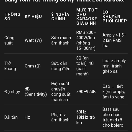
MỨC TỐT
LỜI
THÔNG
Ý NGHĨA
CHO
KÝ HIỆU
KHUYÊN
SỐ
CHÍNH
KARAOKE
PHỐI GHÉP
GIA ĐÌNH
RMS 200–
Amply >1.5–
Công
Sức mạnh
400W/loa
Watt (W)
2 lần RMS
suất
âm thanh
(phòng
loa
15–30m²)
8Ω (an
Loa ≥ amply
Trở
Sức cản
toàn), 4Ω
Ohm (Ω)
min; tránh
kháng
dòng điện
(bass
ghép sai
mạnh)
Hiệu suất
Cao → tiết
dB
chuyển
Độ nhạy
>90–92dB
kiệm amply,
(Sensitivity)
công suất
âm to vang
thành âm
Bass sâu
50Hz–
Phạm vi
cho nhạc
Dải tần
Hz
18kHz trở
âm thanh
trẻ, mid rõ
lên
cho bolero