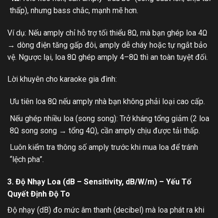
thấp), nhưng bass chắc, mạnh mẽ hơn.
Ví dụ: Nếu amply chỉ hỗ trợ tối thiểu 8Ω, mà bạn ghép loa 4Ω
→ dòng điện tăng gấp đôi, amply dễ cháy hoặc tự ngắt bảo
vệ. Ngược lại, loa 8Ω ghép amply 4–8Ω thì an toàn tuyệt đối.
Lời khuyên cho karaoke gia đình:
Ưu tiên loa 8Ω nếu amply nhà bạn không phải loại cao cấp.
Nếu ghép nhiều loa (song song): Trở kháng tổng giảm (2 loa
8Ω song song → tổng 4Ω), cần amply chịu được tải thấp.
Luôn kiểm tra thông số amply trước khi mua loa để tránh
“lệch pha”.
3. Độ Nhạy Loa (dB – Sensitivity, dB/W/m) – Yếu Tố
Quyết Định Độ To
Độ nhạy (dB) đo mức âm thanh (decibel) mà loa phát ra khi