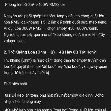
Phòng lớn >30m²: >400W RMS/loa.
Nguyên tắc phối ghép an toàn: Amply nên có công suất lớn
hơn RMS loa khoảng 1.5–2 lần để tránh đuối sức, méo tiếng.
Ví dụ: Loa 300W RMS → chọn amply 450–600W/kênh.
Ngược lại, amply quá nhỏ sẽ “kéo không nổi”, âm rè khi đẩy
volume cao.
2. Trở Kháng Loa (Ohm – Ω) – 4Ω Hay 8Ω Tốt Hơn?
Trở kháng (Ohm) là “sức cản” dòng điện từ amply truyền đến
loa. Nó quyết định loa “dễ kéo” hay “khó kéo”, và cực kỳ quan
trọng để tránh cháy thiết bị.
Phổ biến nhất:
8Ω
: Dễ kéo, an toàn, phù hợp hầu hết amply gia đình. Dòng
điện nhỏ, ít nóng máy.
4Ω
: Khó kéo hơn, cần amply “trâu bò” (công suất lớn, chịu tải