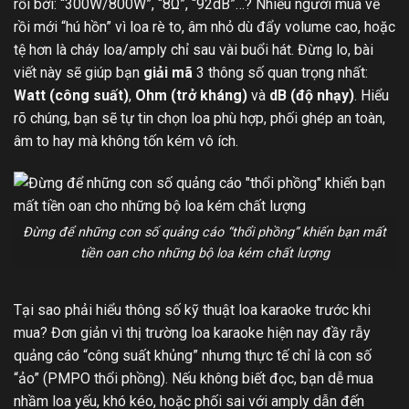
rối bời: “300W/800W”, “8Ω”, “92dB”…? Nhiều người mua về
rồi mới “hú hồn” vì loa rè to, âm nhỏ dù đẩy volume cao, hoặc
tệ hơn là cháy loa/amply chỉ sau vài buổi hát. Đừng lo, bài
viết này sẽ giúp bạn
giải mã
3 thông số quan trọng nhất:
Watt (công suất)
,
Ohm (trở kháng)
và
dB (độ nhạy)
. Hiểu
rõ chúng, bạn sẽ tự tin chọn loa phù hợp, phối ghép an toàn,
âm to hay mà không tốn kém vô ích.
Đừng để những con số quảng cáo “thổi phồng” khiến bạn mất
tiền oan cho những bộ loa kém chất lượng
Tại sao phải hiểu thông số kỹ thuật loa karaoke trước khi
mua? Đơn giản vì thị trường loa karaoke hiện nay đầy rẫy
quảng cáo “công suất khủng” nhưng thực tế chỉ là con số
“ảo” (PMPO thổi phồng). Nếu không biết đọc, bạn dễ mua
nhầm loa yếu, khó kéo, hoặc phối sai với amply dẫn đến