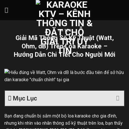
Skip
to
content
TIN TỨC
Giải Mã Thông Số Kỹ Thuật (Watt,
Ohm, dB) Trên Loa Karaoke –
Hướng Dẫn Chi Tiết Cho Người Mới
Mục Lục
Bạn đang chuẩn bị sắm một bộ loa karaoke cho gia đình,
nhưng khi nhìn vào nhãn thông số kỹ thuật trên loa, bạn thấy