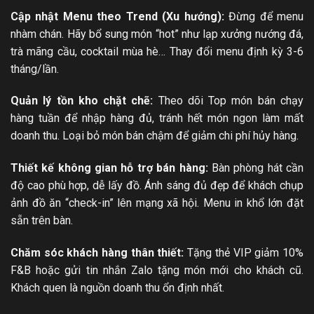
Cập nhật Menu theo Trend (Xu hướng):
Đừng để menu
nhàm chán. Hãy bổ sung món “hot” như lạp xưởng nướng đá,
trà mãng cầu, cocktail mùa hè… Thay đổi menu định kỳ 3-6
tháng/lần.
Quản lý tồn kho chặt chẽ:
Theo dõi Top món bán chạy
hàng tuần để nhập hàng đủ, tránh hết món ngon làm mất
doanh thu. Loại bỏ món bán chậm để giảm chi phí hủy hàng.
Thiết kế không gian hỗ trợ bán hàng:
Bàn phòng hát cần
độ cao phù hợp, dễ lấy đồ. Ánh sáng đủ đẹp để khách chụp
ảnh đồ ăn “check-in” lên mạng xã hội. Menu in khổ lớn đặt
sẵn trên bàn.
Chăm sóc khách hàng thân thiết:
Tặng thẻ VIP giảm 10%
F&B hoặc gửi tin nhắn Zalo tặng món mới cho khách cũ.
Khách quen là nguồn doanh thu ổn định nhất.