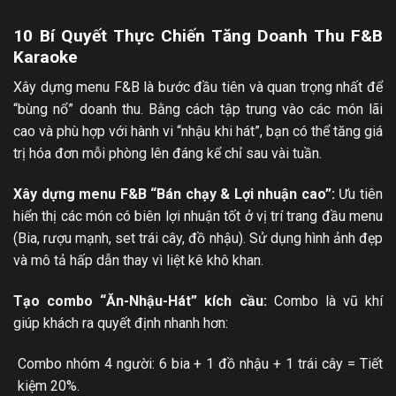
10 Bí Quyết Thực Chiến Tăng Doanh Thu F&B
Karaoke
Xây dựng menu F&B là bước đầu tiên và quan trọng nhất để
“bùng nổ” doanh thu. Bằng cách tập trung vào các món lãi
cao và phù hợp với hành vi “nhậu khi hát”, bạn có thể tăng giá
trị hóa đơn mỗi phòng lên đáng kể chỉ sau vài tuần.
Xây dựng menu F&B “Bán chạy & Lợi nhuận cao”:
Ưu tiên
hiển thị các món có biên lợi nhuận tốt ở vị trí trang đầu menu
(Bia, rượu mạnh, set trái cây, đồ nhậu). Sử dụng hình ảnh đẹp
và mô tả hấp dẫn thay vì liệt kê khô khan.
Tạo combo “Ăn-Nhậu-Hát” kích cầu:
Combo là vũ khí
giúp khách ra quyết định nhanh hơn:
Combo nhóm 4 người: 6 bia + 1 đồ nhậu + 1 trái cây = Tiết
kiệm 20%.