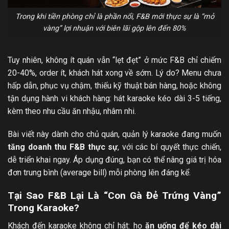
Trong khi tiền phòng chỉ là phần nổi, F&B mới thực sự là “mỏ
vàng” lợi nhuận với biên lãi gộp lên đến 80%
Tuy nhiên, không ít quán vẫn “lẹt đẹt” ở mức F&B chỉ chiếm
20-40%, order ít, khách hát xong về sớm. Lý do? Menu chưa
hấp dẫn, phục vụ chậm, thiếu kỹ thuật bán hàng, hoặc không
tận dụng hành vi khách hàng: hát karaoke kéo dài 3-5 tiếng,
kèm theo nhu cầu ăn nhậu, nhâm nhi.
Bài viết này dành cho chủ quán, quản lý karaoke đang muốn
tăng doanh thu F&B thực sự
, với các bí quyết thực chiến,
dễ triển khai ngay. Áp dụng đúng, bạn có thể nâng giá trị hóa
đơn trung bình (average bill) mỗi phòng lên đáng kể.
Tại Sao F&B Lại Là “Con Gà Đẻ Trứng Vàng”
Trong Karaoke?
Khách đến karaoke không chỉ hát: họ
ăn uống để kéo dài