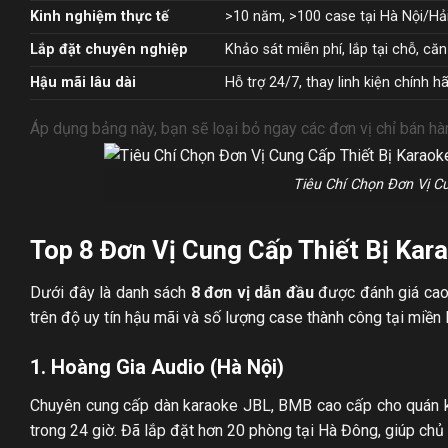
Kinh nghiệm thực tế
>10 năm, >100 case tại Hà Nội/Hả
Lắp đặt chuyên nghiệp
Khảo sát miễn phí, lắp tại chỗ, c
Hậu mãi lâu dài
Hỗ trợ 24/7, thay linh kiện chính h
Áp dụng bảng này, bạn sẽ loại bỏ ngay các đơn vị chỉ bán hàn
Tiêu Chí Chọn Đơn Vị C
Top 8 Đơn Vị Cung Cấp Thiết Bị Kar
Dưới đây là danh sách
8 đơn vị dẫn đầu
được đánh giá cao 
trên độ uy tín hậu mãi và số lượng case thành công tại miền 
1. Hoàng Gia Audio (Hà Nội)
Chuyên cung cấp dàn karaoke JBL, BMB cao cấp cho quán ki
trong 24 giờ. Đã lắp đặt hơn 20 phòng tại Hà Đông, giúp ch