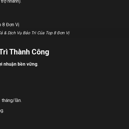
trợ nhanh).
ả & Dịch Vụ Bảo Trì Của Top 8 Đơn Vị
Trì Thành Công
ợi nhuận bền vững
.
 tháng/lần.
g.