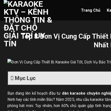
Skip
to
Trang Chủ
K
content
Top 8 Đơn Vị Cung Cấp Thiết B
Nhất 
Mục Lục
Bạn đang lên kế hoạch đầu tư
dàn karaoke chuyên nghi
Ninh hay các tỉnh miền Bắc? Năm 2025, nhu cầu karaoke tă
phòng hát mini. Tuy nhiên, hơn 60% chủ quán gặp tình trạng: