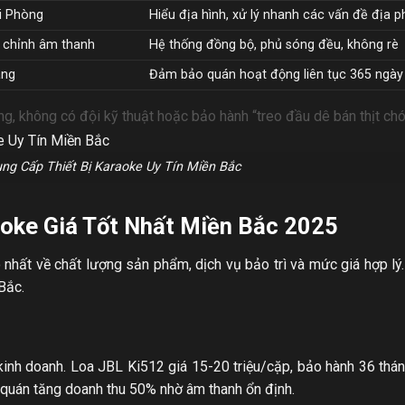
i Phòng
Hiểu địa hình, xử lý nhanh các vấn đề địa 
ăn chỉnh âm thanh
Hệ thống đồng bộ, phủ sóng đều, không rè
ãng
Đảm bảo quán hoạt động liên tục 365 ngày
g, không có đội kỹ thuật hoặc bảo hành “treo đầu dê bán thịt chó
ung Cấp Thiết Bị Karaoke Uy Tín Miền Bắc
aoke Giá Tốt Nhất Miền Bắc 2025
nhất về chất lượng sản phẩm, dịch vụ bảo trì và mức giá hợp lý
Bắc.
nh doanh. Loa JBL Ki512 giá 15-20 triệu/cặp, bảo hành 36 thá
ủ quán tăng doanh thu 50% nhờ âm thanh ổn định.