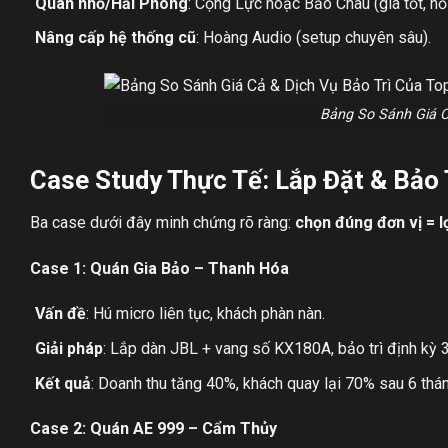
Quán nhỏ/Hải Phòng
: Cộng Lực hoặc Bảo Châu (giá tốt, hỗ 
Nâng cấp hệ thống cũ
: Hoàng Audio (setup chuyên sâu).
Bảng So Sánh Giá C
Case Study Thực Tế: Lắp Đặt & Bảo 
Ba case dưới đây minh chứng rõ ràng:
chọn đúng đơn vị = l
Case 1: Quán Gia Bảo – Thanh Hóa
Vấn đề
: Hú micro liên tục, khách phàn nàn.
Giải pháp
: Lắp dàn JBL + vang số KX180A, bảo trì định kỳ 3
Kết quả
: Doanh thu tăng 40%, khách quay lại 70% sau 6 thán
Case 2: Quán AE 999 – Cẩm Thủy