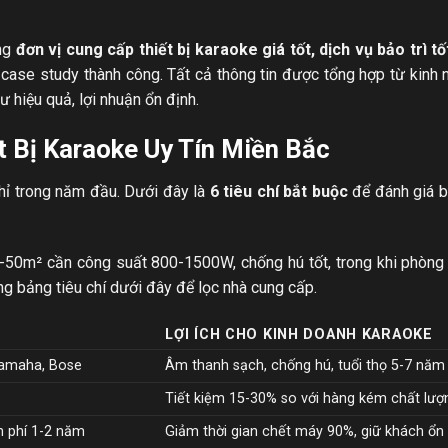
ng
đơn vị cung cấp thiết bị karaoke giá tốt, dịch vụ bảo trì t
 case study thành công. Tất cả thông tin được tổng hợp từ kinh
ư hiệu quả, lợi nhuận ổn định.
t Bị Karaoke Uy Tín Miền Bắc
chỉ trong năm đầu. Dưới đây là
6 tiêu chí bắt buộc
để đánh giá b
0-50m² cần công suất 800-1500W, chống hú tốt, trong khi phòng 
g bảng tiêu chí dưới đây để lọc nhà cung cấp.
LỢI ÍCH CHO KINH DOANH KARAOKE
Yamaha, Bose
Âm thanh sạch, chống hú, tuổi thọ 5-7 năm
Tiết kiệm 15-30% so với hàng kém chất lượ
n phí 1-2 năm
Giảm thời gian chết máy 90%, giữ khách ổn