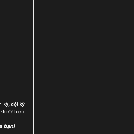
h kỳ, đội kỹ
khi đặt cọc.
a bạn!