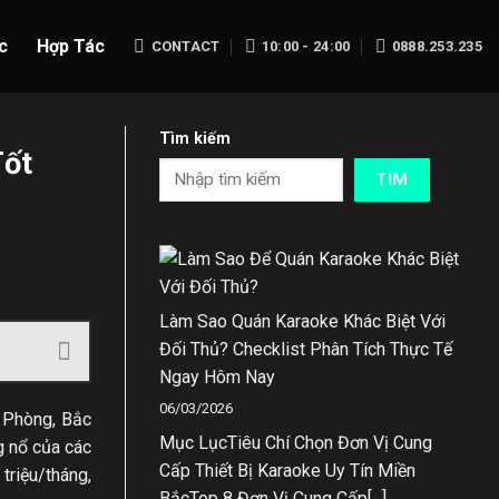
c
Hợp Tác
CONTACT
10:00 - 24:00
0888.253.235
Tìm kiếm
Tốt
TÌM
Làm Sao Quán Karaoke Khác Biệt Với
Đối Thủ? Checklist Phân Tích Thực Tế
Ngay Hôm Nay
06/03/2026
i Phòng, Bắc
Mục LụcTiêu Chí Chọn Đơn Vị Cung
g nổ của các
Cấp Thiết Bị Karaoke Uy Tín Miền
triệu/tháng,
BắcTop 8 Đơn Vị Cung Cấp[...]