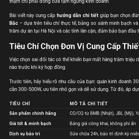
thậm chí phải đóng cửa tạm ngừng kinh doanh.
Bài viết này cung cấp
hướng dẫn chi tiết
giúp bạn chọn đú
Bắc
– dựa trên tiêu chí thực tế, bảng so sánh minh bạch và
trăm dự án tại Hà Nội và các tỉnh lân cận, đảm bảo bạn đầu t
Tiêu Chí Chọn Đơn Vị Cung Cấp Thiế
Việc chọn sai đối tác có thể khiến bạn mất hàng trăm triệu 
nào trước khi ký hợp đồng.
Trước tiên, hãy hiểu rõ nhu cầu của bạn: quán kinh doanh 3
cần 300-500W, ưu tiên nhỏ gọn và dễ sử dụng. Từ đó, áp dụn
TIÊU CHÍ
MÔ TẢ CHI TIẾT
Sản phẩm chính hãng
CO/CQ từ BMB (Nhật), JBL (Mỹ), 
Giá tốt & minh bạch
Bảng giá công khai, không phí ẩn
Dịch vụ bảo trì
Sửa chữa 24h, bảo trì định kỳ miễ