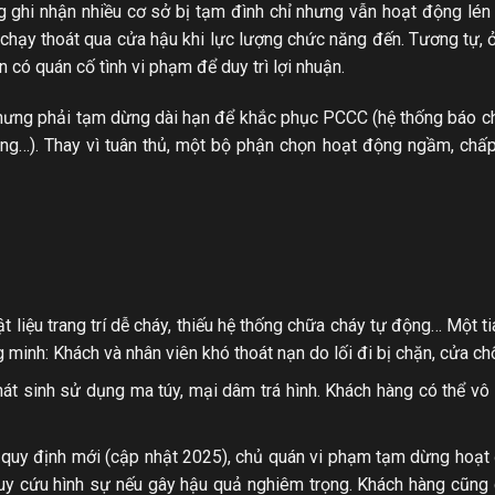
 ghi nhận nhiều cơ sở bị tạm đình chỉ nhưng vẫn hoạt động lén 
 chạy thoát qua cửa hậu khi lực lượng chức năng đến. Tương tự,
n có quán cố tình vi phạm để duy trì lợi nhuận.
 nhưng phải tạm dừng dài hạn để khắc phục PCCC (hệ thống báo c
hòng…). Thay vì tuân thủ, một bộ phận chọn hoạt động ngầm, chấp
t liệu trang trí dễ cháy, thiếu hệ thống chữa cháy tự động… Một t
minh: Khách và nhân viên khó thoát nạn do lối đi bị chặn, cửa chố
hát sinh sử dụng ma túy, mại dâm trá hình. Khách hàng có thể vô t
quy định mới (cập nhật 2025), chủ quán vi phạm tạm dừng hoạt
 truy cứu hình sự nếu gây hậu quả nghiêm trọng. Khách hàng cũng 