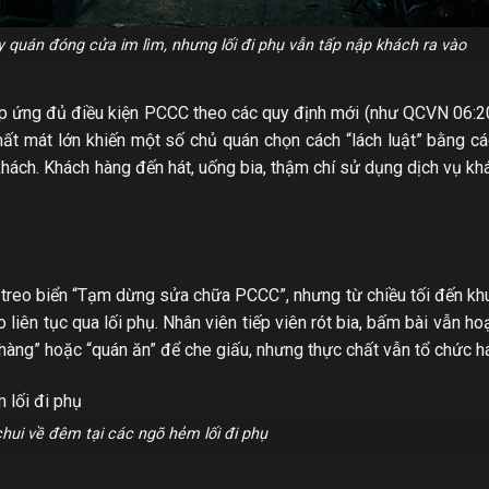
 quán đóng cửa im lìm, nhưng lối đi phụ vẫn tấp nập khách ra vào
đáp ứng đủ điều kiện PCCC theo các quy định mới (như QCVN 06:
mất mát lớn khiến một số chủ quán chọn cách “lách luật” bằng cá
ách. Khách hàng đến hát, uống bia, thậm chí sử dụng dịch vụ k
 treo biển “Tạm dừng sửa chữa PCCC”, nhưng từ chiều tối đến kh
 liên tục qua lối phụ. Nhân viên tiếp viên rót bia, bấm bài vẫn h
hàng” hoặc “quán ăn” để che giấu, nhưng thực chất vẫn tổ chức h
hui về đêm tại các ngõ hẻm lối đi phụ