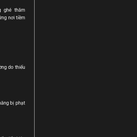
ng ghé thăm
ững nơi tiềm
ờng do thiếu
năng bị phạt