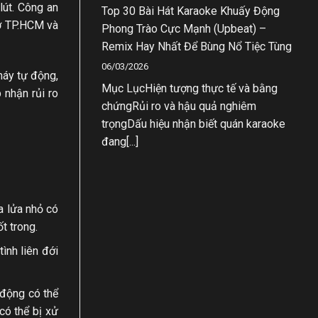
lút. Công an
Top 30 Bài Hát Karaoke Khuấy Động
 ở TP.HCM và
Phong Trào Cực Mạnh (Upbeat) –
Remix Hay Nhất Để Bùng Nổ Tiệc Tùng
06/03/2026
háy tự động,
Mục LụcHiện tượng thực tế và bằng
 nhận rủi ro
chứngRủi ro và hậu quả nghiêm
trọngDấu hiệu nhận biết quán karaoke
đang[...]
ia lửa nhỏ có
t trong.
ình liên đới
 động có thể
có thể bị xử