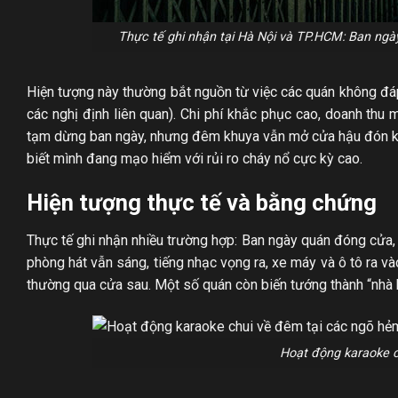
Thực tế ghi nhận tại Hà Nội và TP.HCM: Ban ngày
Hiện tượng này thường bắt nguồn từ việc các quán không 
các nghị định liên quan). Chi phí khắc phục cao, doanh thu 
tạm dừng ban ngày, nhưng đêm khuya vẫn mở cửa hậu đón kh
biết mình đang mạo hiểm với rủi ro cháy nổ cực kỳ cao.
Hiện tượng thực tế và bằng chứng
Thực tế ghi nhận nhiều trường hợp: Ban ngày quán đóng cửa,
phòng hát vẫn sáng, tiếng nhạc vọng ra, xe máy và ô tô ra vào
thường qua cửa sau. Một số quán còn biến tướng thành “nhà 
Hoạt động karaoke c