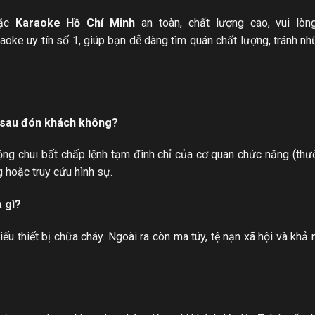
ặc
Karaoke Hồ Chí Minh
an toàn, chất lượng cao, vui lò
oke uy tín số 1, giúp bạn dễ dàng tìm quán chất lượng, tránh nh
 sau đón khách không?
ộng chui bất chấp lệnh tạm đình chỉ của cơ quan chức năng (thư
g hoặc truy cứu hình sự.
à gì?
iếu thiết bị chữa cháy. Ngoài ra còn ma túy, tệ nạn xã hội và khả 