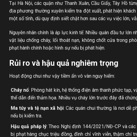
Tại Hà Nội, các quận như Thanh Xuân, Cầu Giấy, Tây Hồ từng
địa phương thường xuyên kiểm tra đột xuất, phát hiện khách
một số tỉnh, dù quy định siết chặt hơn sau các vụ việc lớn, vẫ
Nguyên nhân chính là áp lực kinh tế: Nhiều quán đầu tư lớn
vật liệu chống cháy, lối thoát nạn, không chốt cửa trong p
phạt hành chính hoặc hình sự nếu bị phát hiện.
Rủi ro và hậu quả nghiêm trọng
Hoạt động chui như vậy tiềm ẩn vô vàn nguy hiểm:
Cháy nổ
: Phòng hát kín, hệ thống điện âm thanh phức tạp, vậ
thể dẫn đến thảm họa. Nhiều vụ cháy lớn trước đây đã chứng 
Ma túy và tệ nạn xã hội
: Các quán chui thường là nơi dễ p
nếu bị kiểm tra.
Hậu quả pháp lý
: Theo Nghị định 144/2021/NĐ-CP và các 
bị phạt hàng chục triệu đồng, đình chỉ vĩnh viễn, thậm chí