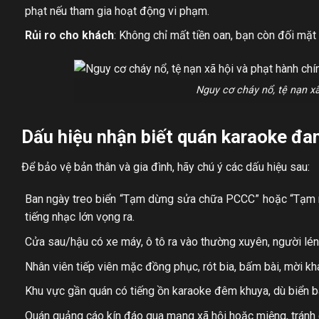
phạt nếu tham gia hoạt động vi phạm.
Rủi ro cho khách
: Không chỉ mất tiền oan, bạn còn đối mặt 
Nguy cơ cháy nổ, tệ nạn xã
Dấu hiệu nhận biết quán karaoke đa
Để bảo vệ bản thân và gia đình, hãy chú ý các dấu hiệu sau:
Ban ngày treo biển “Tạm dừng sửa chữa PCCC” hoặc “Tạm n
tiếng nhạc lớn vọng ra.
Cửa sau/hậu có xe máy, ô tô ra vào thường xuyên, người lén 
Nhân viên tiếp viên mặc đồng phục, rót bia, bấm bài, mời kh
Khu vực gần quán có tiếng ồn karaoke đêm khuya, dù biển 
Quán quảng cáo kín đáo qua mạng xã hội hoặc miệng, tránh c