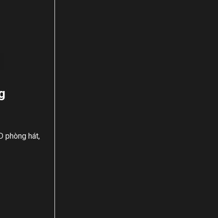
g
D phòng hát,