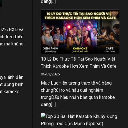
đang[...]
2022/BXD và
ch treo biển
hác mà không
10 Lý Do Thực Tế: Tại Sao Người Việt
Thích Karaoke Hơn Xem Phim Và Cafe
06/03/2026
uya, ánh đèn
Mục LụcHiện tượng thực tế và bằng
oạt động bình
chứngRủi ro và hậu quả nghiêm
át karaoke.
trọngDấu hiệu nhận biết quán karaoke
đang[...]