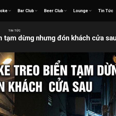
aoke
Bar Club
Beer Club
Lounge
Tin Tức
TIN TỨC
ển tạm dừng nhưng đón khách cửa sa