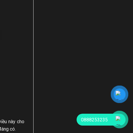
0888253235
Điều này cho
đáng có.