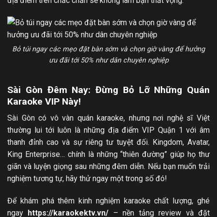
địa điểm trên chắc chắn sẽ không làm bạn thất vọng.
Bỏ túi ngay các mẹo đặt bàn sớm và chọn giờ vàng để hưởng
ưu đãi tới 50% như dân chuyên nghiệp
Sài Gòn Đêm Nay: Đừng Bỏ Lỡ Những Quán
Karaoke VIP Này!
Sài Gòn có vô vàn quán karaoke, nhưng nơi nghệ sĩ Việt
thường lui tới luôn là những địa điểm VIP Quận 1 với âm
thanh đỉnh cao và sự riêng tư tuyệt đối. Kingdom, Avatar,
King Enterprise… chính là những “thiên đường” giúp họ thư
giãn và luyện giọng sau những đêm diễn. Nếu bạn muốn trải
nghiệm tương tự, hãy thử ngay một trong số đó!
Để khám phá thêm kinh nghiệm karaoke chất lượng, ghé
ngay
https://karaokektv.vn/
– nền tảng review và đặt