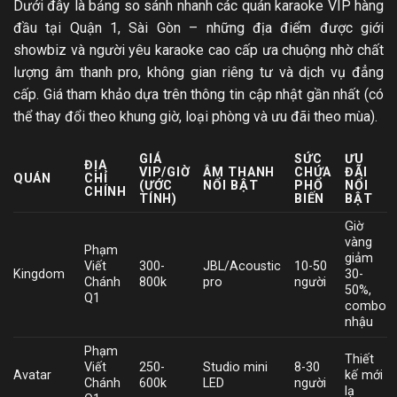
Dưới đây là bảng so sánh nhanh các quán karaoke VIP hàng
đầu tại Quận 1, Sài Gòn – những địa điểm được giới
showbiz và người yêu karaoke cao cấp ưa chuộng nhờ chất
lượng âm thanh pro, không gian riêng tư và dịch vụ đẳng
cấp. Giá tham khảo dựa trên thông tin cập nhật gần nhất (có
thể thay đổi theo khung giờ, loại phòng và ưu đãi theo mùa).
GIÁ
SỨC
ƯU
ĐỊA
VIP/GIỜ
ÂM THANH
CHỨA
ĐÃI
QUÁN
CHỈ
(ƯỚC
NỔI BẬT
PHỔ
NỔI
CHÍNH
TÍNH)
BIẾN
BẬT
Giờ
vàng
Phạm
giảm
Viết
300-
JBL/Acoustic
10-50
Kingdom
30-
Chánh
800k
pro
người
50%,
Q1
combo
nhậu
Phạm
Thiết
Viết
250-
Studio mini
8-30
Avatar
kế mới
Chánh
600k
LED
người
lạ