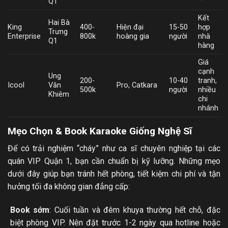
Q1
Kết
Hai Bà
King
400-
Hiện đại
15-50
hợp
Trưng
Enterprise
800k
hoàng gia
người
nhà
Q1
hàng
Giá
cạnh
Ung
200-
10-40
tranh,
Icool
Văn
Pro, Catkara
500k
người
nhiều
Khiêm
chi
nhánh
Mẹo Chọn & Book Karaoke Giống Nghệ Sĩ
Để có trải nghiệm “cháy” như ca sĩ chuyên nghiệp tại các
quán VIP Quận 1, bạn cần chuẩn bị kỹ lưỡng. Những mẹo
dưới đây giúp bạn tránh hết phòng, tiết kiệm chi phí và tận
hưởng tối đa không gian đẳng cấp:
Book sớm
: Cuối tuần và đêm khuya thường hết chỗ, đặc
biệt phòng VIP. Nên đặt trước 1-2 ngày qua hotline hoặc