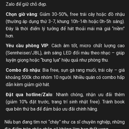
Zalo để giữ chỗ đẹp.
Chọn giờ vàng
: Giảm 30-50%, free trái cây hoặc đồ nhậu
(thường áp dụng thứ 3-7, khung 10h-14h hoặc 0h-5h sáng).
Đây là thời điểm lý tưởng để hát thoải mái mà giá “mềm”
hơn.
Yêu cầu phòng VIP
: Cách âm tốt, micro chất lượng cao
(Sennheiser/JBL), ánh sáng LED đổi màu theo nhạc – giúp
luyện giọng hoặc “bung lụa” hiệu quả như phòng thu.
Combo đồ nhậu
: Bia free, sụn gà rang muối, trái cây – giá
khoảng 500k cho nhóm 10 người. Nhiều quán có combo hấp
dẫn kèm giảm giờ hát.
Đặt qua hotline/Zalo
: Nhanh chóng, nhận ưu đãi thêm
(giảm 10% đặt trước, trang trí sinh nhật free). Tránh book
qua bên thứ ba để đảm bảo ưu đãi chính hãng.
Nếu bạn đang tìm nơi “cháy” như ca sĩ chuyên nghiệp, những